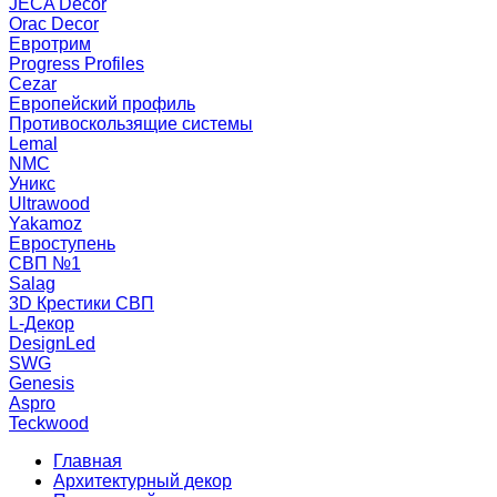
JECA Decor
Orac Decor
Евротрим
Progress Profiles
Cezar
Европейский профиль
Противоскользящие системы
Lemal
NMC
Уникс
Ultrawood
Yakamoz
Евроступень
СВП №1
Salag
3D Крестики СВП
L-Декор
DesignLed
SWG
Genesis
Aspro
Teckwood
Главная
Архитектурный декор