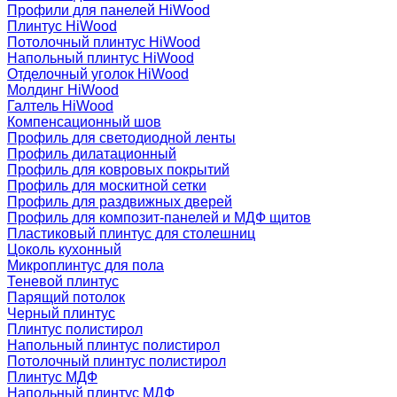
Профили для панелей HiWood
Плинтус HiWood
Потолочный плинтус HiWood
Напольный плинтус HiWood
Отделочный уголок HiWood
Молдинг HiWood
Галтель HiWood
Компенсационный шов
Профиль для светодиодной ленты
Профиль дилатационный
Профиль для ковровых покрытий
Профиль для москитной сетки
Профиль для раздвижных дверей
Профиль для композит-панелей и МДФ щитов
Пластиковый плинтус для столешниц
Цоколь кухонный
Микроплинтус для пола
Теневой плинтус
Парящий потолок
Черный плинтус
Плинтус полистирол
Напольный плинтус полистирол
Потолочный плинтус полистирол
Плинтус МДФ
Напольный плинтус МДФ