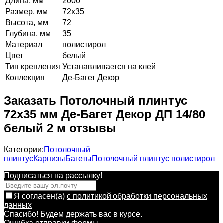
Длина, мм
2000
Размер, мм
72х35
Высота, мм
72
Глубина, мм
35
Материал
полистирол
Цвет
белый
Тип крепления
Устанавливается на клей
Коллекция
Де-Багет Декор
Заказать Потолочный плинтус
72х35 мм Де-Багет Декор ДП 14/80
белый 2 м отзывы
Категории:
Потолочный
плинтус
Карнизы
Багеты
Потолочный плинтус полистирол
Подписаться на рассылкy!
Я согласен(a)
с политикой обработки персональных
данных
Спасибо! Будем держать вас в курсе.
Ошибка отправки формы