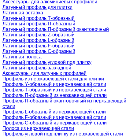
Аксессуары для алюминиевых профилей
Латунный профиль для плитки
Латунная вставка
Латунный профиль Т-образный
Латунный профиль П-образный
Латунный профиль П-образный окантовочный
Латунный профиль Z-образный
Латунный профиль L-образный
Латунный профиль F-образный
Латунный профиль C-образный
Латунная полоса
Латунный профиль угловой под плитку
Латунный профиль закладной
Аксессуары для латунных профилей
Профиль из нержавеющей стали для плитки
Профиль Y-образный из нержавеющей стали
Профиль Т-образный из нержавеющей стали
Профиль П-образный из нержавеющей стали
Профиль П-образный окантовочный из нержавеющей
стали
Профиль L-образный из нержавеющей стали
Профиль F-образный из нержавеющей стали
Профиль C-образный из нержавеющей стали
Полоса из нержавеющей стали
Профиль угловой под плитку из нержавеющей стали