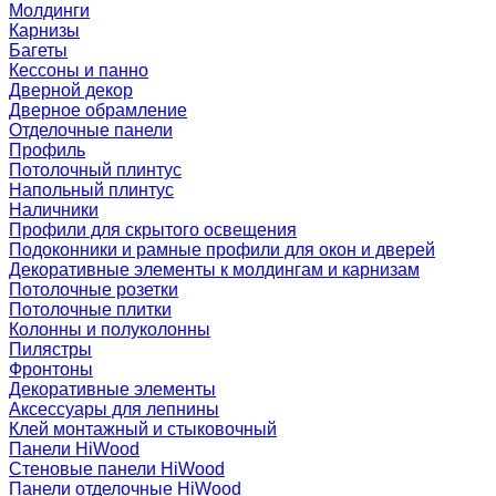
Молдинги
Карнизы
Багеты
Кессоны и панно
Дверной декор
Дверное обрамление
Отделочные панели
Профиль
Потолочный плинтус
Напольный плинтус
Наличники
Профили для скрытого освещения
Подоконники и рамные профили для окон и дверей
Декоративные элементы к молдингам и карнизам
Потолочные розетки
Потолочные плитки
Колонны и полуколонны
Пилястры
Фронтоны
Декоративные элементы
Аксессуары для лепнины
Клей монтажный и стыковочный
Панели HiWood
Стеновые панели HiWood
Панели отделочные HiWood