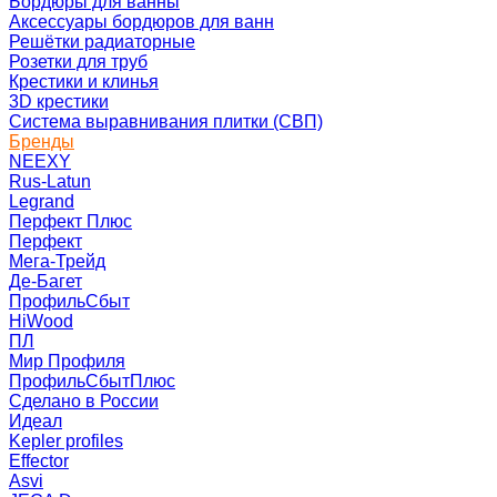
Бордюры для ванны
Аксессуары бордюров для ванн
Решётки радиаторные
Розетки для труб
Крестики и клинья
3D крестики
Система выравнивания плитки (СВП)
Бренды
NEEXY
Rus-Latun
Legrand
Перфект Плюс
Перфект
Мега-Трейд
Де-Багет
ПрофильСбыт
HiWood
ПЛ
Мир Профиля
ПрофильСбытПлюс
Сделано в России
Идеал
Kepler profiles
Effector
Asvi