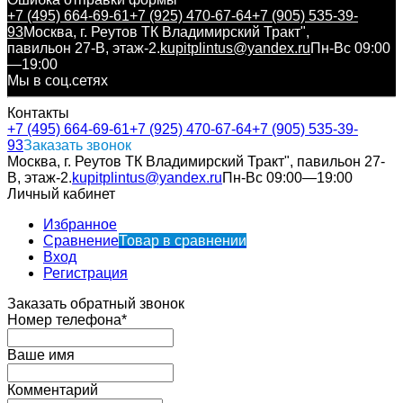
+7 (495) 664-69-61
+7 (925) 470-67-64
+7 (905) 535-39-
93
Москва, г. Реутов ТК Владимирский Тракт",
павильон 27-В, этаж-2.
kupitplintus@yandex.ru
Пн-Вс 09:00
—19:00
Мы в соц.сетях
Контакты
+7 (495) 664-69-61
+7 (925) 470-67-64
+7 (905) 535-39-
93
Заказать звонок
Москва, г. Реутов ТК Владимирский Тракт", павильон 27-
В, этаж-2.
kupitplintus@yandex.ru
Пн-Вс 09:00—19:00
Личный кабинет
Избранное
Сравнение
Товар в сравнении
Вход
Регистрация
Заказать обратный звонок
Номер телефона*
Ваше имя
Комментарий