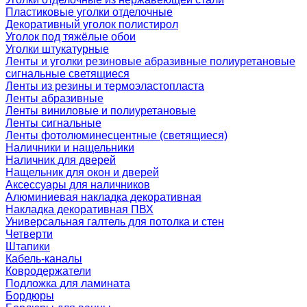
Пластиковые уголки отделочные
Декоративный уголок полистирол
Уголок под тяжёлые обои
Уголки штукатурные
Ленты и уголки резиновые абразивные полиуретановые
сигнальные светящиеся
Ленты из резины и термоэластопласта
Ленты абразивные
Ленты виниловые и полиуретановые
Ленты сигнальные
Ленты фотолюминесцентные (светящиеся)
Наличники и нащельники
Наличник для дверей
Нащельник для окон и дверей
Аксессуары для наличников
Алюминиевая накладка декоративная
Накладка декоративная ПВХ
Универсальная галтель для потолка и стен
Четверти
Штапики
Кабель-каналы
Ковродержатели
Подложка для ламината
Бордюры