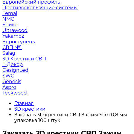
Европейский профиль
Противоскользящие системы
Lemal
NMC
Уникс
Ultrawood
Yakamoz
Евроступень
СВП №1
Salag
3D Крестики СВП
L-Декор
DesignLed
SWG
Genesis
Aspro
Teckwood
Главная
3D крестики
Заказать 3D крестики СВП Зажим Slim 0,8 мм
упаковка 100 штук
Заказать 3D крестики СВП Зажим