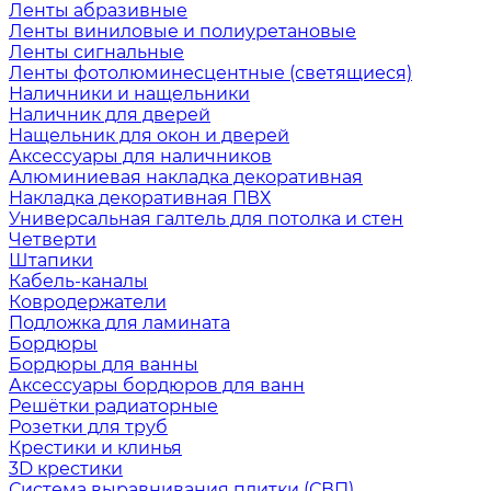
Ленты абразивные
Ленты виниловые и полиуретановые
Ленты сигнальные
Ленты фотолюминесцентные (светящиеся)
Наличники и нащельники
Наличник для дверей
Нащельник для окон и дверей
Аксессуары для наличников
Алюминиевая накладка декоративная
Накладка декоративная ПВХ
Универсальная галтель для потолка и стен
Четверти
Штапики
Кабель-каналы
Ковродержатели
Подложка для ламината
Бордюры
Бордюры для ванны
Аксессуары бордюров для ванн
Решётки радиаторные
Розетки для труб
Крестики и клинья
3D крестики
Система выравнивания плитки (СВП)