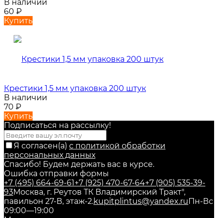
В наличии
60
₽
Купить
Крестики 1,5 мм упаковка 200 штук
В наличии
70
₽
Купить
Подписаться на рассылкy!
Я согласен(a)
с политикой обработки
персональных данных
Спасибо! Будем держать вас в курсе.
Ошибка отправки формы
+7 (495) 664-69-61
+7 (925) 470-67-64
+7 (905) 535-39-
93
Москва, г. Реутов ТК Владимирский Тракт",
павильон 27-В, этаж-2.
kupitplintus@yandex.ru
Пн-Вс
09:00—19:00