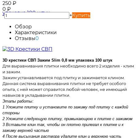
250
₽
0
₽
-
+
Купить
Обзор
Характеристики
Отзывы
0
3D крестики СВП Зажим Slim 0,8 мм упаковка 100 штук
Для выравнивания плитки необходимо всего 2 изделия - клим
и зажим.
Зажим устанавливается под плитку и зажимается клином.
Данная система выравнивания плитки не требует особого
опыта, с ней может справится любой человек, не имеющий
навыков в укладывании плитки.
Этапы работы:
1 Уложите плитку и установите по зажиму под плитку с каждой
стороны
2 Уложите следующую плитку, примыкающюю к плитке с зажимом
3 Вставьте клин так, чтобы он плотно прилегал к плитке и к
зажиму верхней частью
4 После высыхания раствора удалите клин и верхнюю часть