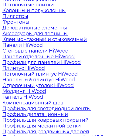
Потолочные плитки
Колонны и полуколонны
Пилястры
Фронтоны
Декоративные элементы
Аксессуары для лепнины
Клей монтажный и стыковочный
Панели HiWood
Стеновые панели HiWood
Панели отделочные HiWood
Профили для панелей HiWood
Плинтус HiWood
Потолочный плинтус HiWood
Напольный плинтус HiWood
Отделочный уголок HiWood
Молдинг HiWood
Галтель HiWood
Компенсационный шов
Профиль для светодиодной ленты
Профиль дилатационный
Профиль для ковровых покрытий
Профиль для москитной сетки
Профиль для раздвижных дверей