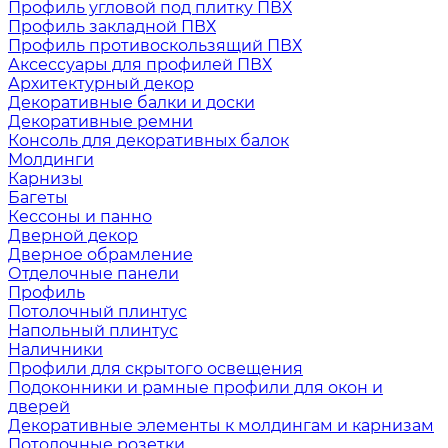
Профиль угловой под плитку ПВХ
Профиль закладной ПВХ
Профиль противоскользящий ПВХ
Аксессуары для профилей ПВХ
Архитектурный декор
Декоративные балки и доски
Декоративные ремни
Консоль для декоративных балок
Молдинги
Карнизы
Багеты
Кессоны и панно
Дверной декор
Дверное обрамление
Отделочные панели
Профиль
Потолочный плинтус
Напольный плинтус
Наличники
Профили для скрытого освещения
Подоконники и рамные профили для окон и
дверей
Декоративные элементы к молдингам и карнизам
Потолочные розетки