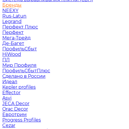
Бренды
NEEXY
Rus-Latun
Legrand
Перфект Плюс
Перфект
Мега-Трейд
Де-Багет
ПрофильСбыт
HiWood
ПЛ
Мир Профиля
ПрофильСбытПлюс
Сделано в России
Идеал
Kepler profiles
Effector
Asvi
JECA Decor
Orac Decor
Евротрим
Progress Profiles
Cezar