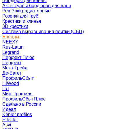
Бордюры для ванны
Аксессуары бордюров для ванн
Решётки радиаторные
Розетки для труб
Крестики и клинья
3D крестики
Система выравнивания плитки (СВП)
Бренды
NEEXY
Rus-Latun
Legrand
Перфект Плюс
Перфект
Мега-Трейд
Де-Багет
ПрофильСбыт
HiWood
ПЛ
Мир Профиля
ПрофильСбытПлюс
Сделано в России
Идеал
Kepler profiles
Effector
Asvi