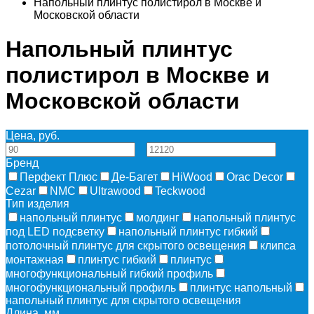
Напольный плинтус полистирол в Москве и
Московской области
Напольный плинтус
полистирол в Москве и
Московской области
Цена, руб.
—
Бренд
Перфект Плюс
Де-Багет
HiWood
Orac Decor
Cezar
NMC
Ultrawood
Teckwood
Тип изделия
напольный плинтус
молдинг
напольный плинтус
под LED подсветку
напольный плинтус гибкий
потолочный плинтус для скрытого освещения
клипса
монтажная
плинтус гибкий
плинтус
многофункциональный гибкий профиль
многофункциональный профиль
плинтус напольный
напольный плинтус для скрытого освещения
Длина, мм