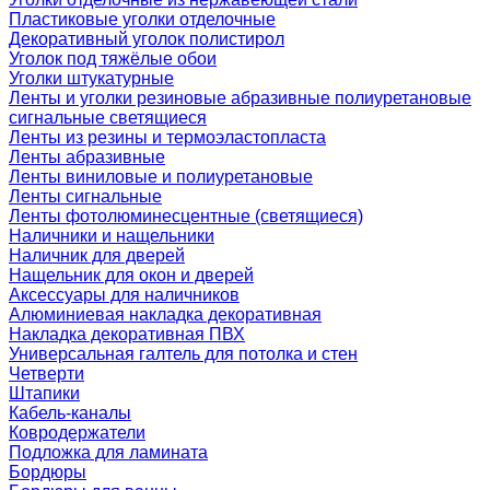
Пластиковые уголки отделочные
Декоративный уголок полистирол
Уголок под тяжёлые обои
Уголки штукатурные
Ленты и уголки резиновые абразивные полиуретановые
сигнальные светящиеся
Ленты из резины и термоэластопласта
Ленты абразивные
Ленты виниловые и полиуретановые
Ленты сигнальные
Ленты фотолюминесцентные (светящиеся)
Наличники и нащельники
Наличник для дверей
Нащельник для окон и дверей
Аксессуары для наличников
Алюминиевая накладка декоративная
Накладка декоративная ПВХ
Универсальная галтель для потолка и стен
Четверти
Штапики
Кабель-каналы
Ковродержатели
Подложка для ламината
Бордюры