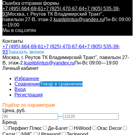
Ошибка отправки формы
+7 (495) 664-69-61
+7 (925) 470-67-64
+7 (905) 535-39-
93
Москва, г. Реутов ТК Владимирский Тракт",
павильон 27-В, этаж-2.
kupitplintus@yandex.ru
Пн-Вс 09:00
—19:00
Мы в соц.сетях
Контакты
+7 (495) 664-69-61
+7 (925) 470-67-64
+7 (905) 535-39-
93
Заказать звонок
Москва, г. Реутов ТК Владимирский Тракт", павильон 27-
В, этаж-2.
kupitplintus@yandex.ru
Пн-Вс 09:00—19:00
Личный кабинет
Избранное
Сравнение
Товар в сравнении
Вход
Регистрация
Подбор по параметрам
Цена, руб.
—
Бренд
Перфект Плюс
Де-Багет
HiWood
Orac Decor
Cezar
NMC
Ultrawood
Teckwood