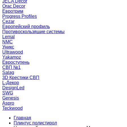
JECA Decor
Orac Decor
Евротрим
Progress Profiles
Cezar
Европейский профиль
Противоскользящие системы
Lemal
NMC
Уникс
Ultrawood
Yakamoz
Евроступень
СВП №1
Salag
3D Крестики СВП
L-Декор
DesignLed
SWG
Genesis
Aspro
Teckwood
Главная
Плинтус полистирол