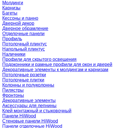
Молдинги
Карнизы
Багеты
Кессоны и панно
Дверной декор
Дверное обрамление
Отделочные панели
Профиль
Потолочный плинтус
Напольный плинтус
Наличники
Профили для скрытого освещения
Подоконники и рамные профили для окон и дверей
Декоративные элементы к молдингам и карнизам
Потолочные розетки
Потолочные плитки
Колонны и полуколонны
Пилястры
Фронтоны
Декоративные элементы
Аксессуары для лепнины
Клей монтажный и стыковочный
Панели HiWood
Стеновые панели HiWood
Панели отделочные HiWood