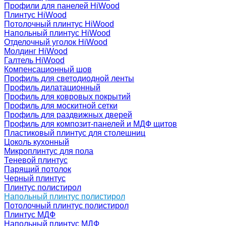
Профили для панелей HiWood
Плинтус HiWood
Потолочный плинтус HiWood
Напольный плинтус HiWood
Отделочный уголок HiWood
Молдинг HiWood
Галтель HiWood
Компенсационный шов
Профиль для светодиодной ленты
Профиль дилатационный
Профиль для ковровых покрытий
Профиль для москитной сетки
Профиль для раздвижных дверей
Профиль для композит-панелей и МДФ щитов
Пластиковый плинтус для столешниц
Цоколь кухонный
Микроплинтус для пола
Теневой плинтус
Парящий потолок
Черный плинтус
Плинтус полистирол
Напольный плинтус полистирол
Потолочный плинтус полистирол
Плинтус МДФ
Напольный плинтус МДФ