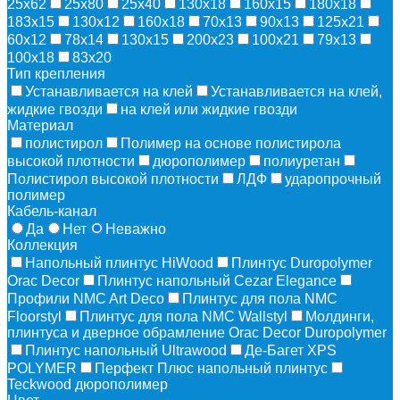
25х62
25х80
25х40
130х18
160х15
180х18
183х15
130х12
160х18
70х13
90х13
125х21
60х12
78х14
130х15
200х23
100х21
79х13
100х18
83х20
Тип крепления
Устанавливается на клей
Устанавливается на клей,
жидкие гвозди
на клей или жидкие гвозди
Материал
полистирол
Полимер на основе полистирола
высокой плотности
дюрополимер
полиуретан
Полистирол высокой плотности
ЛДФ
ударопрочный
полимер
Кабель-канал
Да
Нет
Неважно
Коллекция
Напольный плинтус HiWood
Плинтус Duropolymer
Orac Decor
Плинтус напольный Cezar Elegance
Профили NMC Art Deco
Плинтус для пола NMC
Floorstyl
Плинтус для пола NMC Wallstyl
Молдинги,
плинтуса и дверное обрамление Orac Decor Duropolymer
Плинтус напольный Ultrawood
Де-Багет XPS
POLYMER
Перфект Плюс напольный плинтус
Teckwood дюрополимер