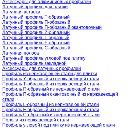
Аксессуары для алюминиевых профилей
Латунный профиль для плитки
Латунная вставка
Латунный профиль Т-образный
Латунный профиль П-образный
Латунный профиль П-образный окантовочный
Латунный профиль Z-образный
Латунный профиль L-образный
Латунный профиль F-образный
Латунный профиль C-образный
Латунная полоса
Латунный профиль угловой под плитку
Латунный профиль закладной
Аксессуары для латунных профилей
Профиль из нержавеющей стали для плитки
Профиль Y-образный из нержавеющей стали
Профиль Т-образный из нержавеющей стали
Профиль П-образный из нержавеющей стали
Профиль П-образный окантовочный из нержавеющей
стали
Профиль L-образный из нержавеющей стали
Профиль F-образный из нержавеющей стали
Профиль C-образный из нержавеющей стали
Полоса из нержавеющей стали
Профиль угловой под плитку из нержавеющей стали