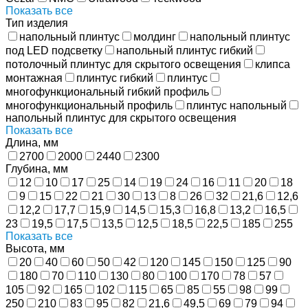
Показать все
Тип изделия
напольный плинтус
молдинг
напольный плинтус
под LED подсветку
напольный плинтус гибкий
потолочный плинтус для скрытого освещения
клипса
монтажная
плинтус гибкий
плинтус
многофункциональный гибкий профиль
многофункциональный профиль
плинтус напольный
напольный плинтус для скрытого освещения
Показать все
Длина, мм
2700
2000
2440
2300
Глубина, мм
12
10
17
25
14
19
24
16
11
20
18
9
15
22
21
30
13
8
26
32
21,6
12,6
12,2
17,7
15,9
14,5
15,3
16,8
13,2
16,5
23
19,5
17,5
13,5
12,5
18,5
22,5
185
255
Показать все
Высота, мм
20
40
60
50
42
120
145
150
125
90
180
70
110
130
80
100
170
78
57
105
92
165
102
115
65
85
55
98
99
250
210
83
95
82
21,6
49,5
69
79
94