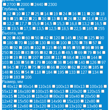
2700
2000
2440
2300
Глубина, мм
12
10
17
25
14
19
24
16
11
20
18
9
15
22
21
30
13
8
26
32
21,6
12,6
12,2
17,7
15,9
14,5
15,3
16,8
13,2
16,5
23
19,5
17,5
13,5
12,5
18,5
22,5
185
255
Высота, мм
20
40
60
50
42
120
145
150
125
90
180
70
110
130
80
100
170
78
57
105
92
165
102
115
65
85
55
98
99
250
210
83
95
82
21,6
49,5
69
79
94
119
19
81
107
108
117
68,4
136
144
103
138
58
179
160
38
149
140
126
97
94,5
77,5
75
59
66
200
62
230
185
148
151
54
118
184
195
133
127
134
219
183
106
Размер, мм
40х12
90х14
110х16
100х13
80х13
100х16
55х12
16х180
100х15
60х13
120х20
120х15
80х15
120х16
110х18
80х20
10х40
20х50
12х42
15х50
18х110
14х90
15х110
12х80
11х55
12х60
13х120
13х100
13х102
13х80