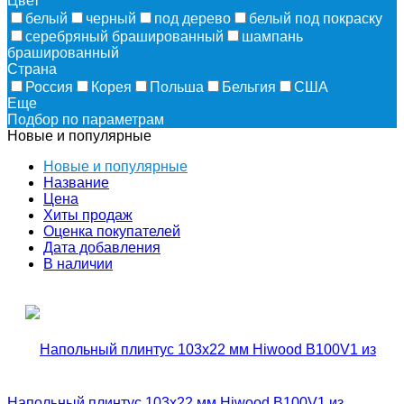
Цвет
белый
черный
под дерево
белый под покраску
серебряный брашированный
шампань
брашированный
Страна
Россия
Корея
Польша
Бельгия
США
Еще
Подбор по параметрам
Новые и популярные
Новые и популярные
Название
Цена
Хиты продаж
Оценка покупателей
Дата добавления
В наличии
Напольный плинтус 103х22 мм Hiwood B100V1 из