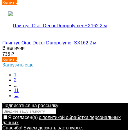
Купить
Плинтус Orac Decor Duropolymer SX162 2 м
В наличии
735
₽
Купить
Загрузить еще
1
2
...
11
→
Подписаться на рассылкy!
Я согласен(a)
с политикой обработки персональных
данных
Спасибо! Будем держать вас в курсе.