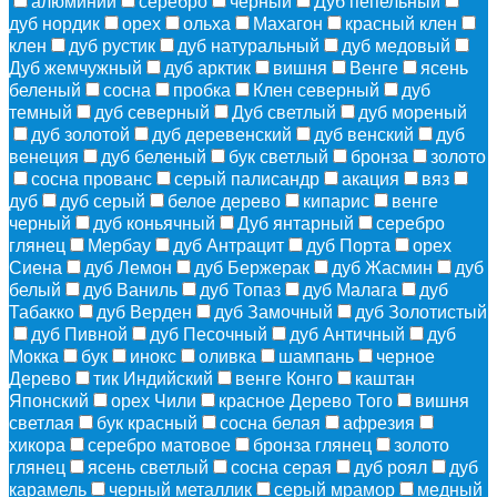
алюминий
серебро
черный
Дуб пепельный
дуб нордик
орех
ольха
Махагон
красный клен
клен
дуб рустик
дуб натуральный
дуб медовый
Дуб жемчужный
дуб арктик
вишня
Венге
ясень
беленый
сосна
пробка
Клен северный
дуб
темный
дуб северный
Дуб светлый
дуб мореный
дуб золотой
дуб деревенский
дуб венский
дуб
венеция
дуб беленый
бук светлый
бронза
золото
сосна прованс
серый палисандр
акация
вяз
дуб
дуб серый
белое дерево
кипарис
венге
черный
дуб коньячный
Дуб янтарный
серебро
глянец
Мербау
дуб Антрацит
дуб Порта
орех
Сиена
дуб Лемон
дуб Бержерак
дуб Жасмин
дуб
белый
дуб Ваниль
дуб Топаз
дуб Малага
дуб
Табакко
дуб Верден
дуб Замочный
дуб Золотистый
дуб Пивной
дуб Песочный
дуб Античный
дуб
Мокка
бук
инокс
оливка
шампань
черное
Дерево
тик Индийский
венге Конго
каштан
Японский
орех Чили
красное Дерево Того
вишня
светлая
бук красный
сосна белая
афрезия
хикора
серебро матовое
бронза глянец
золото
глянец
ясень светлый
сосна серая
дуб роял
дуб
карамель
черный металлик
серый мрамор
медный