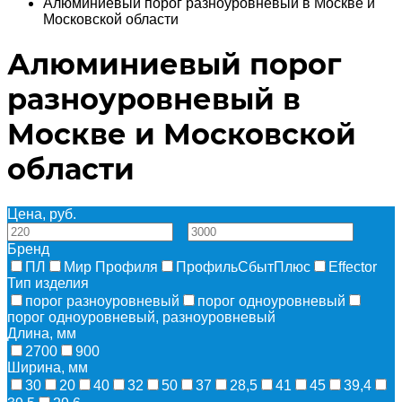
Алюминиевый порог разноуровневый в Москве и
Московской области
Алюминиевый порог
разноуровневый в
Москве и Московской
области
Цена, руб.
—
Бренд
ПЛ
Мир Профиля
ПрофильСбытПлюс
Effector
Тип изделия
порог разноуровневый
порог одноуровневый
порог одноуровневый, разноуровневый
Длина, мм
2700
900
Ширина, мм
30
20
40
32
50
37
28,5
41
45
39,4