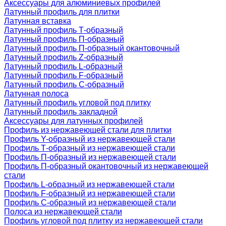
Аксессуары для алюминиевых профилей
Латунный профиль для плитки
Латунная вставка
Латунный профиль Т-образный
Латунный профиль П-образный
Латунный профиль П-образный окантовочный
Латунный профиль Z-образный
Латунный профиль L-образный
Латунный профиль F-образный
Латунный профиль C-образный
Латунная полоса
Латунный профиль угловой под плитку
Латунный профиль закладной
Аксессуары для латунных профилей
Профиль из нержавеющей стали для плитки
Профиль Y-образный из нержавеющей стали
Профиль Т-образный из нержавеющей стали
Профиль П-образный из нержавеющей стали
Профиль П-образный окантовочный из нержавеющей
стали
Профиль L-образный из нержавеющей стали
Профиль F-образный из нержавеющей стали
Профиль C-образный из нержавеющей стали
Полоса из нержавеющей стали
Профиль угловой под плитку из нержавеющей стали