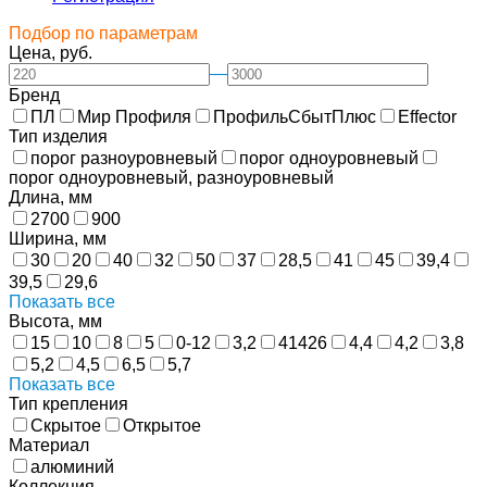
Подбор по параметрам
Цена, руб.
—
Бренд
ПЛ
Мир Профиля
ПрофильСбытПлюс
Effector
Тип изделия
порог разноуровневый
порог одноуровневый
порог одноуровневый, разноуровневый
Длина, мм
2700
900
Ширина, мм
30
20
40
32
50
37
28,5
41
45
39,4
39,5
29,6
Показать все
Высота, мм
15
10
8
5
0-12
3,2
41426
4,4
4,2
3,8
5,2
4,5
6,5
5,7
Показать все
Тип крепления
Скрытое
Открытое
Материал
алюминий
Коллекция