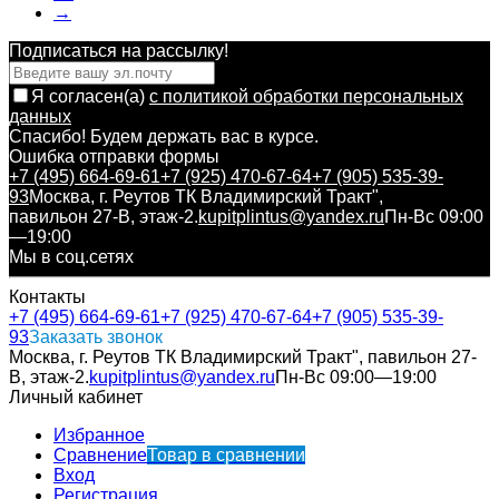
→
Подписаться на рассылкy!
Я согласен(a)
с политикой обработки персональных
данных
Спасибо! Будем держать вас в курсе.
Ошибка отправки формы
+7 (495) 664-69-61
+7 (925) 470-67-64
+7 (905) 535-39-
93
Москва, г. Реутов ТК Владимирский Тракт",
павильон 27-В, этаж-2.
kupitplintus@yandex.ru
Пн-Вс 09:00
—19:00
Мы в соц.сетях
Контакты
+7 (495) 664-69-61
+7 (925) 470-67-64
+7 (905) 535-39-
93
Заказать звонок
Москва, г. Реутов ТК Владимирский Тракт", павильон 27-
В, этаж-2.
kupitplintus@yandex.ru
Пн-Вс 09:00—19:00
Личный кабинет
Избранное
Сравнение
Товар в сравнении
Вход
Регистрация