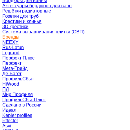
Бордюры для ванны
Аксессуары бордюров для ванн
Решётки радиаторные
Розетки для труб
Крестики и клинья
3D крестики
Система выравнивания плитки (СВП)
Бренды
NEEXY
Rus-Latun
Legrand
Перфект Плюс
Перфект
Мега-Трейд
Де-Багет
ПрофильСбыт
HiWood
ПЛ
Мир Профиля
ПрофильСбытПлюс
Сделано в России
Идеал
Kepler profiles
Effector
Asvi