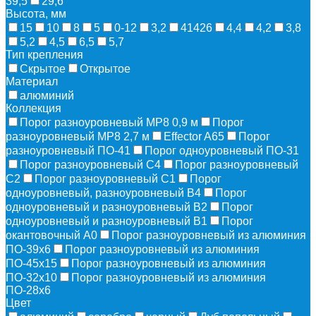
39,5
29,6
Высота, мм
15
10
8
5
0-12
3,2
41426
4,4
4,2
3,8
5,2
4,5
6,5
5,7
Тип крепления
Скрытое
Открытое
Материал
алюминий
Коллекция
Порог разноуровневый MP8 0,9 м
Порог
разноуровневый MP8 2,7 м
Effector A65
Порог
разноуровневый ПО-41
Порог одноуровневый ПО-31
Порог разноуровневый С4
Порог разноуровневый
С2
Порог разноуровневый С1
Порог
одноуровневый, разноуровневый В4
Порог
одноуровневый и разноуровневый В2
Порог
одноуровневый и разноуровневый В1
Порог
окантовочный А0
Порог разноуровневый из алюминия
ПО-39х6
Порог разноуровневый из алюминия
ПО-45х15
Порог разноуровневый из алюминия
ПО-32х10
Порог разноуровневый из алюминия
ПО-28х6
Цвет