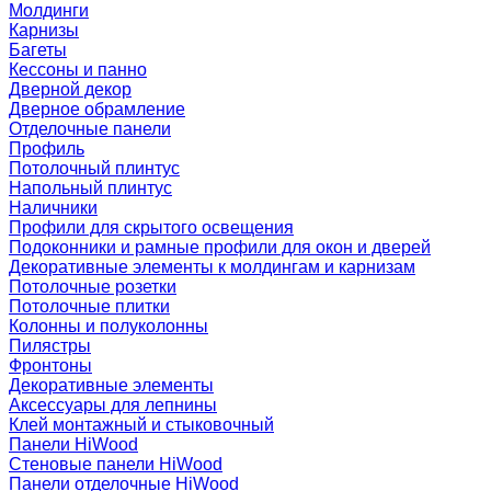
Молдинги
Карнизы
Багеты
Кессоны и панно
Дверной декор
Дверное обрамление
Отделочные панели
Профиль
Потолочный плинтус
Напольный плинтус
Наличники
Профили для скрытого освещения
Подоконники и рамные профили для окон и дверей
Декоративные элементы к молдингам и карнизам
Потолочные розетки
Потолочные плитки
Колонны и полуколонны
Пилястры
Фронтоны
Декоративные элементы
Аксессуары для лепнины
Клей монтажный и стыковочный
Панели HiWood
Стеновые панели HiWood
Панели отделочные HiWood