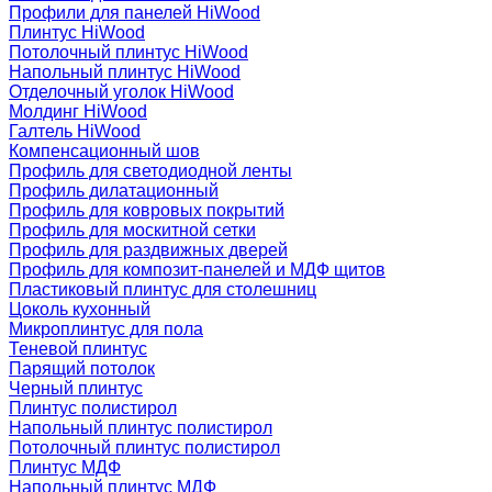
Профили для панелей HiWood
Плинтус HiWood
Потолочный плинтус HiWood
Напольный плинтус HiWood
Отделочный уголок HiWood
Молдинг HiWood
Галтель HiWood
Компенсационный шов
Профиль для светодиодной ленты
Профиль дилатационный
Профиль для ковровых покрытий
Профиль для москитной сетки
Профиль для раздвижных дверей
Профиль для композит-панелей и МДФ щитов
Пластиковый плинтус для столешниц
Цоколь кухонный
Микроплинтус для пола
Теневой плинтус
Парящий потолок
Черный плинтус
Плинтус полистирол
Напольный плинтус полистирол
Потолочный плинтус полистирол
Плинтус МДФ
Напольный плинтус МДФ