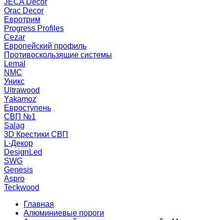
JECA Decor
Orac Decor
Евротрим
Progress Profiles
Cezar
Европейский профиль
Противоскользящие системы
Lemal
NMC
Уникс
Ultrawood
Yakamoz
Евроступень
СВП №1
Salag
3D Крестики СВП
L-Декор
DesignLed
SWG
Genesis
Aspro
Teckwood
Главная
Алюминиевые пороги