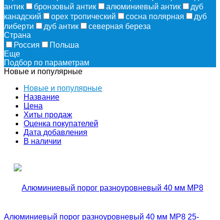
антик
бронзовый антик
алюминиевый антик
дуб
канадский
орех тропический
сосна полярная
дуб
либерти
дуб антик
северная береза
Страна
Россия
Польша
Еще
Подбор по параметрам
Новые и популярные
Новые и популярные
Название
Цена
Хиты продаж
Оценка покупателей
Дата добавления
В наличии
Алюминиевый порог разноуровневый 40 мм MP8 25-