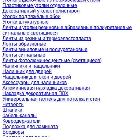
Пластиковые уголки отделочные
Декоративный уголок полистирол
Уголок под тяжёлые обои
Уголки штукатурные
Ленты и уголки резиновые абразивные полиуретановые
сигнальные светящиеся
Ленты из резины и термоэластопласта
Ленты абразивные
Ленты виниловые и полиуретановые
Ленты сигнальные
Ленты фотолюминесцентные (светящиеся)
Наличники и нащельники
Наличник для дверей
Нащельник для окон и дверей
Аксессуары для наличников
Алюминиевая накладка декоративная
Накладка декоративная ПВХ
Универсальная галтель для потолка и стен
Четверти
Штапики
Кабель-каналы
Ковродержатели
Подложка для ламината
Бордюры