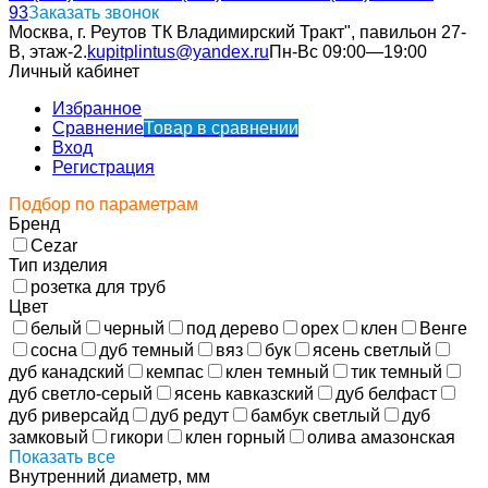
93
Заказать звонок
Москва, г. Реутов ТК Владимирский Тракт", павильон 27-
В, этаж-2.
kupitplintus@yandex.ru
Пн-Вс 09:00—19:00
Личный кабинет
Избранное
Сравнение
Товар в сравнении
Вход
Регистрация
Подбор по параметрам
Бренд
Cezar
Тип изделия
розетка для труб
Цвет
белый
черный
под дерево
орех
клен
Венге
сосна
дуб темный
вяз
бук
ясень светлый
дуб канадский
кемпас
клен темный
тик темный
дуб светло-серый
ясень кавказский
дуб белфаст
дуб риверсайд
дуб редут
бамбук светлый
дуб
замковый
гикори
клен горный
олива амазонская
Показать все
Внутренний диаметр, мм