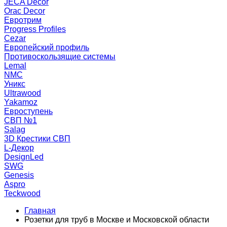
JECA Decor
Orac Decor
Евротрим
Progress Profiles
Cezar
Европейский профиль
Противоскользящие системы
Lemal
NMC
Уникс
Ultrawood
Yakamoz
Евроступень
СВП №1
Salag
3D Крестики СВП
L-Декор
DesignLed
SWG
Genesis
Aspro
Teckwood
Главная
Розетки для труб в Москве и Московской области