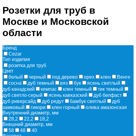
Розетки для труб в
Москве и Московской
области
Бренд
Cezar
Тип изделия
розетка для труб
Цвет
белый
черный
под дерево
орех
клен
Венге
сосна
дуб темный
вяз
бук
ясень светлый
дуб канадский
кемпас
клен темный
тик темный
дуб светло-серый
ясень кавказский
дуб белфаст
дуб риверсайд
дуб редут
бамбук светлый
дуб
замковый
гикори
клен горный
олива амазонская
Внутренний диаметр, мм
28,2
22,2
18,2
Внешний диаметр, мм
58
48
40
Фасовка