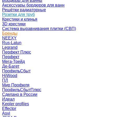
Бордюры для ванны
Аксессуары бордюров для ванн
Решётки радиаторные
Розетки для труб
Крестики и клинья
3D крестики
Система выравнивания плитки (СВП)
Бренды
NEEXY
Rus-Latun
Legrand
Перфект Плюс
Перфект
Мега-Трейд
Де-Багет
ПрофильСбыт
HiWood
ПЛ
Мир Профиля
ПрофильСбытПлюс
Сделано в России
Идеал
Kepler profiles
Effector
Asvi