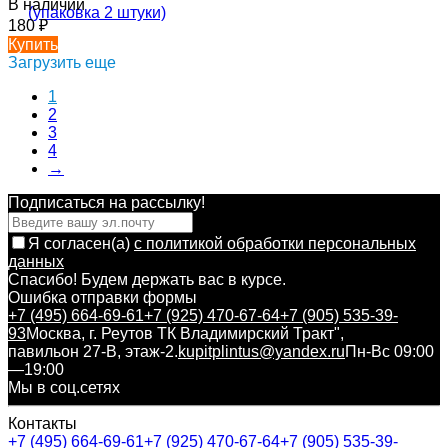
В наличии
180
₽
Купить
Загрузить еще
1
2
3
4
→
Подписаться на рассылкy!
Я согласен(a)
с политикой обработки персональных
данных
Спасибо! Будем держать вас в курсе.
Ошибка отправки формы
+7 (495) 664-69-61
+7 (925) 470-67-64
+7 (905) 535-39-
93
Москва, г. Реутов ТК Владимирский Тракт",
павильон 27-В, этаж-2.
kupitplintus@yandex.ru
Пн-Вс 09:00
—19:00
Мы в соц.сетях
Контакты
+7 (495) 664-69-61
+7 (925) 470-67-64
+7 (905) 535-39-