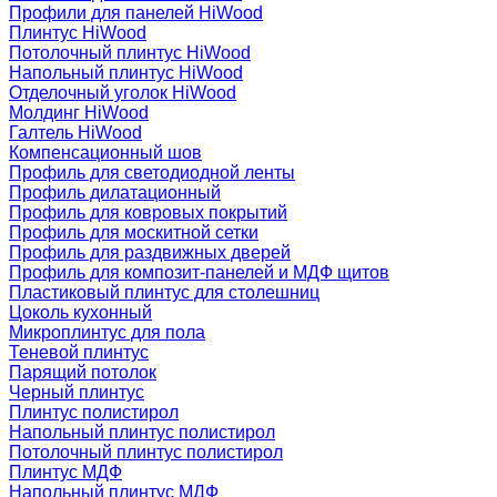
Профили для панелей HiWood
Плинтус HiWood
Потолочный плинтус HiWood
Напольный плинтус HiWood
Отделочный уголок HiWood
Молдинг HiWood
Галтель HiWood
Компенсационный шов
Профиль для светодиодной ленты
Профиль дилатационный
Профиль для ковровых покрытий
Профиль для москитной сетки
Профиль для раздвижных дверей
Профиль для композит-панелей и МДФ щитов
Пластиковый плинтус для столешниц
Цоколь кухонный
Микроплинтус для пола
Теневой плинтус
Парящий потолок
Черный плинтус
Плинтус полистирол
Напольный плинтус полистирол
Потолочный плинтус полистирол
Плинтус МДФ
Напольный плинтус МДФ