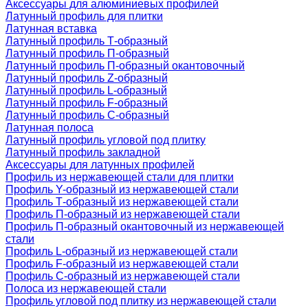
Аксессуары для алюминиевых профилей
Латунный профиль для плитки
Латунная вставка
Латунный профиль Т-образный
Латунный профиль П-образный
Латунный профиль П-образный окантовочный
Латунный профиль Z-образный
Латунный профиль L-образный
Латунный профиль F-образный
Латунный профиль C-образный
Латунная полоса
Латунный профиль угловой под плитку
Латунный профиль закладной
Аксессуары для латунных профилей
Профиль из нержавеющей стали для плитки
Профиль Y-образный из нержавеющей стали
Профиль Т-образный из нержавеющей стали
Профиль П-образный из нержавеющей стали
Профиль П-образный окантовочный из нержавеющей
стали
Профиль L-образный из нержавеющей стали
Профиль F-образный из нержавеющей стали
Профиль C-образный из нержавеющей стали
Полоса из нержавеющей стали
Профиль угловой под плитку из нержавеющей стали