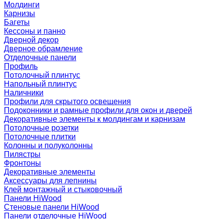
Молдинги
Карнизы
Багеты
Кессоны и панно
Дверной декор
Дверное обрамление
Отделочные панели
Профиль
Потолочный плинтус
Напольный плинтус
Наличники
Профили для скрытого освещения
Подоконники и рамные профили для окон и дверей
Декоративные элементы к молдингам и карнизам
Потолочные розетки
Потолочные плитки
Колонны и полуколонны
Пилястры
Фронтоны
Декоративные элементы
Аксессуары для лепнины
Клей монтажный и стыковочный
Панели HiWood
Стеновые панели HiWood
Панели отделочные HiWood