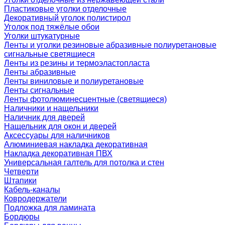
Пластиковые уголки отделочные
Декоративный уголок полистирол
Уголок под тяжёлые обои
Уголки штукатурные
Ленты и уголки резиновые абразивные полиуретановые
сигнальные светящиеся
Ленты из резины и термоэластопласта
Ленты абразивные
Ленты виниловые и полиуретановые
Ленты сигнальные
Ленты фотолюминесцентные (светящиеся)
Наличники и нащельники
Наличник для дверей
Нащельник для окон и дверей
Аксессуары для наличников
Алюминиевая накладка декоративная
Накладка декоративная ПВХ
Универсальная галтель для потолка и стен
Четверти
Штапики
Кабель-каналы
Ковродержатели
Подложка для ламината
Бордюры