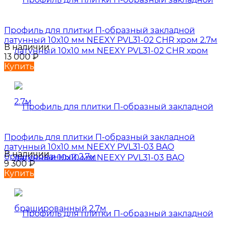
Профиль для плитки П-образный закладной
латунный 10х10 мм NEEXY PVL31-02 CHR хром 2.7м
В наличии
13 000
₽
Купить
Профиль для плитки П-образный закладной
латунный 10х10 мм NEEXY PVL31-03 BAO
В наличии
брашированный 2.7м
9 300
₽
Купить