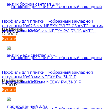
Профиль для плитки П-образный закладной
латунный 10х12.5 мм NEEXY PVL32-05 ANTCL антик
В наличии
медь светлая 2.7м
12 000
₽
Купить
Профиль для плитки П-образный закладной
латунный 10х10 мм NEEXY PVL31-01 P
В наличии
полированный 2.7м
9 300
₽
Купить