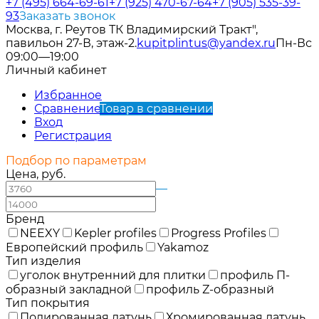
+7 (495) 664-69-61
+7 (925) 470-67-64
+7 (905) 535-39-
93
Заказать звонок
Москва, г. Реутов ТК Владимирский Тракт",
павильон 27-В, этаж-2.
kupitplintus@yandex.ru
Пн-Вс
09:00—19:00
Личный кабинет
Избранное
Сравнение
Товар в сравнении
Вход
Регистрация
Подбор по параметрам
Цена, руб.
—
Бренд
NEEXY
Kepler profiles
Progress Profiles
Европейский профиль
Yakamoz
Тип изделия
уголок внутренний для плитки
профиль П-
образный закладной
профиль Z-образный
Тип покрытия
Полированная латунь
Хромированная латунь