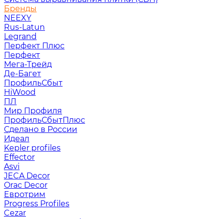
Бренды
NEEXY
Rus-Latun
Legrand
Перфект Плюс
Перфект
Мега-Трейд
Де-Багет
ПрофильСбыт
HiWood
ПЛ
Мир Профиля
ПрофильСбытПлюс
Сделано в России
Идеал
Kepler profiles
Effector
Asvi
JECA Decor
Orac Decor
Евротрим
Progress Profiles
Cezar