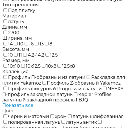
Тип крепления
Под плитку
Материал
латунь
Длина, мм
2700
Ширина, мм
14
10
16
13
8
Высота, мм
10
11
4,2-14,2
12.5
Размер, мм
10х10
10х12.5
10х8
12.5х8
Коллекция
Профиль П-образный из латуни
Раскладка для
плитки Yakamoz
Профиль Z-образный Yakamoz
Профиль фигурный Progress из латуни
NEEXY
П-профиль закладной латунь
Kepler Profiles
латунный закладной профиль FBJQ
Показать все
Цвет
черный матовый
хром
латунь шлифованная
полированная латунь
латунь антик
брашированная латунь
антик бронза светлая