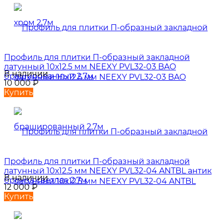
Профиль для плитки П-образный закладной
латунный 10х12.5 мм NEEXY PVL32-03 BAO
В наличии
брашированный 2.7м
10 000
₽
Купить
Профиль для плитки П-образный закладной
латунный 10х12.5 мм NEEXY PVL32-04 ANTBL антик
В наличии
бронза светлая 2.7м
12 000
₽
Купить