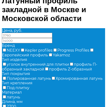
Латунный профиль
закладной в Москве и
Московской области
Цена, руб.
—
Бренд
NEEXY
Kepler profiles
Progress Profiles
Европейский профиль
Yakamoz
Тип изделия
уголок внутренний для плитки
профиль П-
образный закладной
профиль Z-образный
Тип покрытия
Полированная латунь
Хромированная латунь
Тип крепления
Под плитку
Материал
латунь
Длина, мм
2700