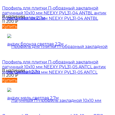
Профиль для плитки П-образный закладной
латунный 10х10 мм NEEXY PVL31-04 ANTBL антик
В наличии
бронза светлая 2.7м
11 200
₽
Купить
Профиль для плитки П-образный закладной
латунный 10х10 мм NEEXY PVL31-05 ANTCL антик
В наличии
медь светлая 2.7м
11 200
₽
Купить