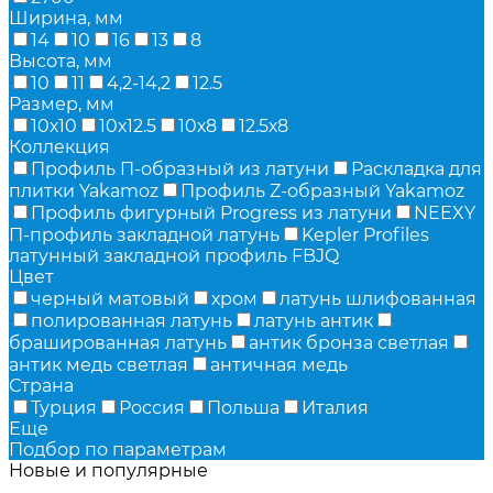
Ширина, мм
14
10
16
13
8
Высота, мм
10
11
4,2-14,2
12.5
Размер, мм
10х10
10х12.5
10х8
12.5х8
Коллекция
Профиль П-образный из латуни
Раскладка для
плитки Yakamoz
Профиль Z-образный Yakamoz
Профиль фигурный Progress из латуни
NEEXY
П-профиль закладной латунь
Kepler Profiles
латунный закладной профиль FBJQ
Цвет
черный матовый
хром
латунь шлифованная
полированная латунь
латунь антик
брашированная латунь
антик бронза светлая
антик медь светлая
античная медь
Страна
Турция
Россия
Польша
Италия
Еще
Подбор по параметрам
Новые и популярные