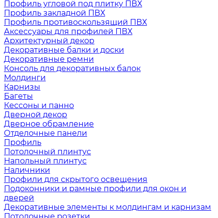
Профиль угловой под плитку ПВХ
Профиль закладной ПВХ
Профиль противоскользящий ПВХ
Аксессуары для профилей ПВХ
Архитектурный декор
Декоративные балки и доски
Декоративные ремни
Консоль для декоративных балок
Молдинги
Карнизы
Багеты
Кессоны и панно
Дверной декор
Дверное обрамление
Отделочные панели
Профиль
Потолочный плинтус
Напольный плинтус
Наличники
Профили для скрытого освещения
Подоконники и рамные профили для окон и
дверей
Декоративные элементы к молдингам и карнизам
Потолочные розетки