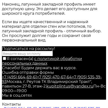
Наконец, латунный закладной профиль имеет
доступную цену. Это делает его доступным для
широкого круга потребителей.
Если вы ищете качественный и надежный
материал для отделки стен или потолков, то
латунный закладной профиль - отличный выбор.
Он прослужит долгие годы и сохранит свой
первоначальный вид.
Подписаться на рассылкy!
Я согласен(a)
с политикой обработки
персональных данных
Спасибо! Будем держать вас в курсе.
Ошибка отправки формы
+7 (495) 664-69-61
+7 (925) 470-67-64
+7 (905) 535-39-
93
Москва, г. Реутов ТК Владимирский Тракт",
павильон 27-В, этаж-2.
kupitplintus@yandex.ru
Пн-Вс
09:00—19:00
Мы в соц.сетях
Контакты