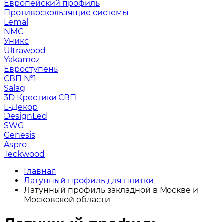
Европейский профиль
Противоскользящие системы
Lemal
NMC
Уникс
Ultrawood
Yakamoz
Евроступень
СВП №1
Salag
3D Крестики СВП
L-Декор
DesignLed
SWG
Genesis
Aspro
Teckwood
Главная
Латунный профиль для плитки
Латунный профиль закладной в Москве и
Московской области