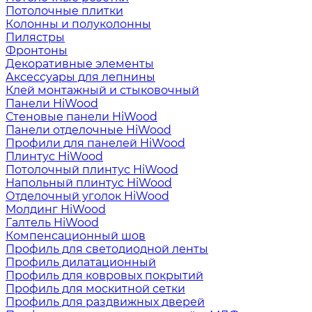
Потолочные плитки
Колонны и полуколонны
Пилястры
Фронтоны
Декоративные элементы
Аксессуары для лепнины
Клей монтажный и стыковочный
Панели HiWood
Стеновые панели HiWood
Панели отделочные HiWood
Профили для панелей HiWood
Плинтус HiWood
Потолочный плинтус HiWood
Напольный плинтус HiWood
Отделочный уголок HiWood
Молдинг HiWood
Галтель HiWood
Компенсационный шов
Профиль для светодиодной ленты
Профиль дилатационный
Профиль для ковровых покрытий
Профиль для москитной сетки
Профиль для раздвижных дверей