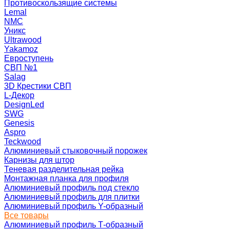
Противоскользящие системы
Lemal
NMC
Уникс
Ultrawood
Yakamoz
Евроступень
СВП №1
Salag
3D Крестики СВП
L-Декор
DesignLed
SWG
Genesis
Aspro
Teckwood
Алюминиевый стыковочный порожек
Карнизы для штор
Теневая разделительная рейка
Монтажная планка для профиля
Алюминиевый профиль под стекло
Алюминиевый профиль для плитки
Алюминиевый профиль Y-образный
Все товары
Алюминиевый профиль Т-образный