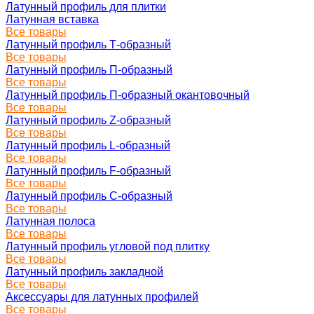
Латунный профиль для плитки
Латунная вставка
Все товары
Латунный профиль Т-образный
Все товары
Латунный профиль П-образный
Все товары
Латунный профиль П-образный окантовочный
Все товары
Латунный профиль Z-образный
Все товары
Латунный профиль L-образный
Все товары
Латунный профиль F-образный
Все товары
Латунный профиль C-образный
Все товары
Латунная полоса
Все товары
Латунный профиль угловой под плитку
Все товары
Латунный профиль закладной
Все товары
Аксессуары для латунных профилей
Все товары