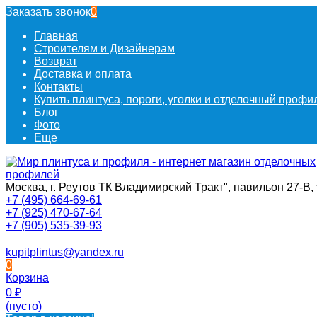
Заказать звонок
0
Главная
Строителям и Дизайнерам
Возврат
Доставка и оплата
Контакты
Купить плинтуса, пороги, уголки и отделочный проф
Блог
Фото
Еще
Москва, г. Реутов ТК Владимирский Тракт", павильон 27-В, 
+7 (495) 664-69-61
+7 (925) 470-67-64
+7 (905) 535-39-93
kupitplintus@yandex.ru
0
Корзина
0
₽
(пусто)