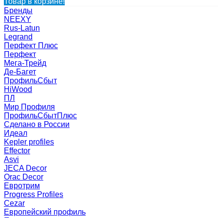
Товар в корзине!
Бренды
NEEXY
Rus-Latun
Legrand
Перфект Плюс
Перфект
Мега-Трейд
Де-Багет
ПрофильСбыт
HiWood
ПЛ
Мир Профиля
ПрофильСбытПлюс
Сделано в России
Идеал
Kepler profiles
Effector
Asvi
JECA Decor
Orac Decor
Евротрим
Progress Profiles
Cezar
Европейский профиль