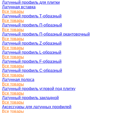
Латунный профиль для плитки
Латунная вставка
Все товары
Латунный профиль Т-образный
Все товары
Латунный профиль П-образный
Все товары
Латунный профиль П-образный окантовочный
Все товары
Латунный профиль Z-образный
Все товары
Латунный профиль L-образный
Все товары
Латунный профиль F-образный
Все товары
Латунный профиль C-образный
Все товары
Латунная полоса
Все товары
Латунный профиль угловой под плитку
Все товары
Латунный профиль закладной
Все товары
Аксессуары для латунных профилей
Все товары