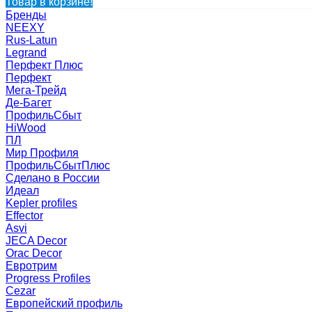
Товар в корзине!
Бренды
NEEXY
Rus-Latun
Legrand
Перфект Плюс
Перфект
Мега-Трейд
Де-Багет
ПрофильСбыт
HiWood
ПЛ
Мир Профиля
ПрофильСбытПлюс
Сделано в России
Идеал
Kepler profiles
Effector
Asvi
JECA Decor
Orac Decor
Евротрим
Progress Profiles
Cezar
Европейский профиль