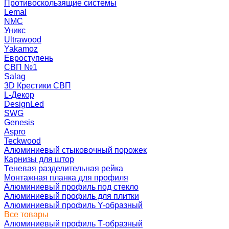
Противоскользящие системы
Lemal
NMC
Уникс
Ultrawood
Yakamoz
Евроступень
СВП №1
Salag
3D Крестики СВП
L-Декор
DesignLed
SWG
Genesis
Aspro
Teckwood
Алюминиевый стыковочный порожек
Карнизы для штор
Теневая разделительная рейка
Монтажная планка для профиля
Алюминиевый профиль под стекло
Алюминиевый профиль для плитки
Алюминиевый профиль Y-образный
Все товары
Алюминиевый профиль Т-образный