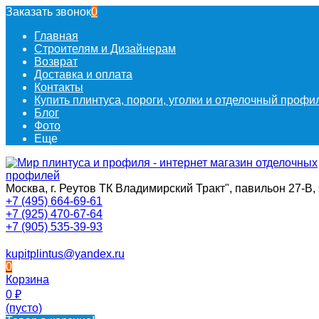
Заказать звонок
0
Главная
Строителям и Дизайнерам
Возврат
Доставка и оплата
Контакты
Купить плинтуса, пороги, уголки и отделочный проф
Блог
Фото
Еще
Москва, г. Реутов ТК Владимирский Тракт", павильон 27-В, 
+7 (495) 664-69-61
+7 (925) 470-67-64
+7 (905) 535-39-93
kupitplintus@yandex.ru
0
Корзина
0
₽
(пусто)