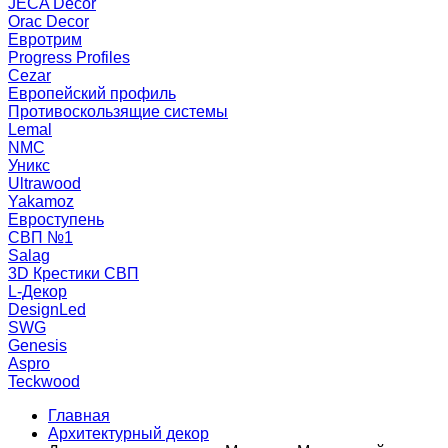
JECA Decor
Orac Decor
Евротрим
Progress Profiles
Cezar
Европейский профиль
Противоскользящие системы
Lemal
NMC
Уникс
Ultrawood
Yakamoz
Евроступень
СВП №1
Salag
3D Крестики СВП
L-Декор
DesignLed
SWG
Genesis
Aspro
Teckwood
Главная
Архитектурный декор