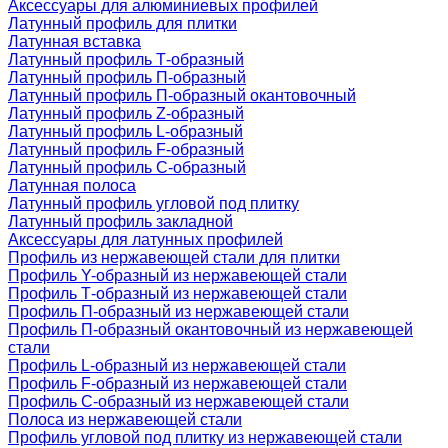
Аксессуары для алюминиевых профилей
Латунный профиль для плитки
Латунная вставка
Латунный профиль Т-образный
Латунный профиль П-образный
Латунный профиль П-образный окантовочный
Латунный профиль Z-образный
Латунный профиль L-образный
Латунный профиль F-образный
Латунный профиль C-образный
Латунная полоса
Латунный профиль угловой под плитку
Латунный профиль закладной
Аксессуары для латунных профилей
Профиль из нержавеющей стали для плитки
Профиль Y-образный из нержавеющей стали
Профиль Т-образный из нержавеющей стали
Профиль П-образный из нержавеющей стали
Профиль П-образный окантовочный из нержавеющей
стали
Профиль L-образный из нержавеющей стали
Профиль F-образный из нержавеющей стали
Профиль C-образный из нержавеющей стали
Полоса из нержавеющей стали
Профиль угловой под плитку из нержавеющей стали