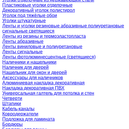
Пластиковые уголки отделочные
Декоративный уголок полистирол
Уголок под тяжёлые обои
Уголки штукатурные
Ленты и уголки резиновые абразивные полиуретановые
сигнальные светящиеся
Ленты из резины и термоэластопласта
Ленты абразивные
Ленты виниловые и полиуретановые
Ленты сигнальные
Ленты фотолюминесцентные (светящиеся)
Наличники и нащельники
Наличник для дверей
Нащельник для окон и дверей
Аксессуары для наличников
Алюминиевая накладка декоративная
Накладка декоративная ПВХ
Универсальная галтель для потолка и стен
Четверти
Штапики
Кабель-каналы
Ковродержатели
Подложка для ламината
Бордюры