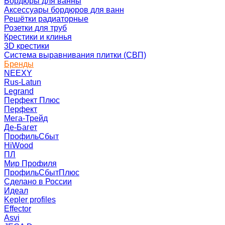
Бордюры для ванны
Аксессуары бордюров для ванн
Решётки радиаторные
Розетки для труб
Крестики и клинья
3D крестики
Система выравнивания плитки (СВП)
Бренды
NEEXY
Rus-Latun
Legrand
Перфект Плюс
Перфект
Мега-Трейд
Де-Багет
ПрофильСбыт
HiWood
ПЛ
Мир Профиля
ПрофильСбытПлюс
Сделано в России
Идеал
Kepler profiles
Effector
Asvi