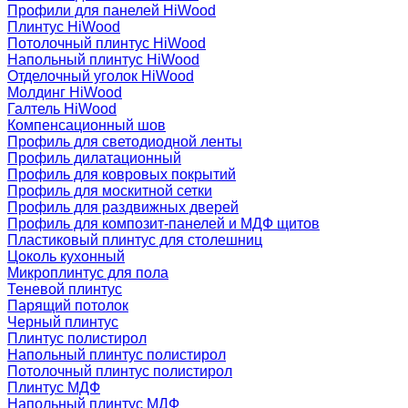
Профили для панелей HiWood
Плинтус HiWood
Потолочный плинтус HiWood
Напольный плинтус HiWood
Отделочный уголок HiWood
Молдинг HiWood
Галтель HiWood
Компенсационный шов
Профиль для светодиодной ленты
Профиль дилатационный
Профиль для ковровых покрытий
Профиль для москитной сетки
Профиль для раздвижных дверей
Профиль для композит-панелей и МДФ щитов
Пластиковый плинтус для столешниц
Цоколь кухонный
Микроплинтус для пола
Теневой плинтус
Парящий потолок
Черный плинтус
Плинтус полистирол
Напольный плинтус полистирол
Потолочный плинтус полистирол
Плинтус МДФ
Напольный плинтус МДФ