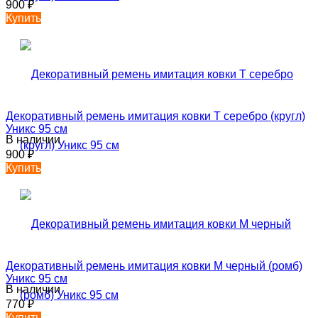
900
₽
Купить
Декоративный ремень имитация ковки T серебро (кругл)
Уникс 95 см
В наличии
900
₽
Купить
Декоративный ремень имитация ковки М черный (ромб)
Уникс 95 см
В наличии
770
₽
Купить