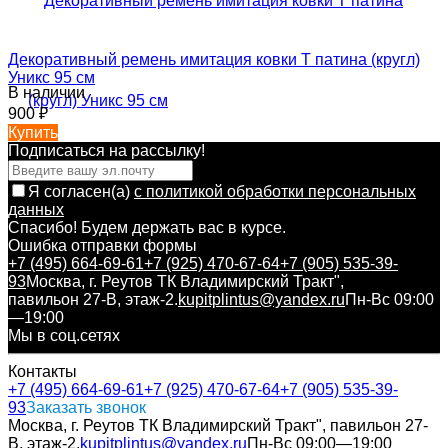
Декоративный ремень имитация ковки Т патина (кругл)
Уникс 95 см
В наличии
900
₽
Купить
Подписаться на рассылкy!
Я согласен(a)
с политикой обработки персональных
данных
Спасибо! Будем держать вас в курсе.
Ошибка отправки формы
+7 (495) 664-69-61
+7 (925) 470-67-64
+7 (905) 535-39-
93
Москва, г. Реутов ТК Владимирский Тракт",
павильон 27-В, этаж-2.
kupitplintus@yandex.ru
Пн-Вс 09:00
—19:00
Мы в соц.сетях
Контакты
+7 (495) 664-69-61
+7 (925) 470-67-64
+7 (905) 535-39-
93
Заказать звонок
Москва, г. Реутов ТК Владимирский Тракт", павильон 27-
В, этаж-2.
kupitplintus@yandex.ru
Пн-Вс 09:00—19:00