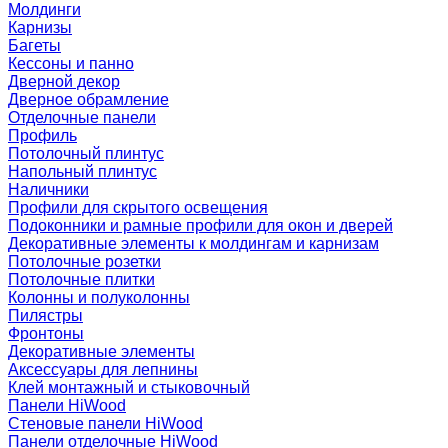
Молдинги
Карнизы
Багеты
Кессоны и панно
Дверной декор
Дверное обрамление
Отделочные панели
Профиль
Потолочный плинтус
Напольный плинтус
Наличники
Профили для скрытого освещения
Подоконники и рамные профили для окон и дверей
Декоративные элементы к молдингам и карнизам
Потолочные розетки
Потолочные плитки
Колонны и полуколонны
Пилястры
Фронтоны
Декоративные элементы
Аксессуары для лепнины
Клей монтажный и стыковочный
Панели HiWood
Стеновые панели HiWood
Панели отделочные HiWood