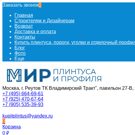
Заказать звонок
0
Главная
Строителям и Дизайнерам
Возврат
Доставка и оплата
Контакты
Купить плинтуса, пороги, уголки и отделочный проф
Блог
Фото
Еще
Москва, г. Реутов ТК Владимирский Тракт", павильон 27-В, 
+7 (495) 664-69-61
+7 (925) 470-67-64
+7 (905) 535-39-93
kupitplintus@yandex.ru
0
Корзина
0
₽