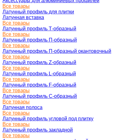
Аксессуары для алюминиевых профилей
Все товары
Латунный профиль для плитки
Латунная вставка
Все товары
Латунный профиль Т-образный
Все товары
Латунный профиль П-образный
Все товары
Латунный профиль П-образный окантовочный
Все товары
Латунный профиль Z-образный
Все товары
Латунный профиль L-образный
Все товары
Латунный профиль F-образный
Все товары
Латунный профиль C-образный
Все товары
Латунная полоса
Все товары
Латунный профиль угловой под плитку
Все товары
Латунный профиль закладной
Все товары