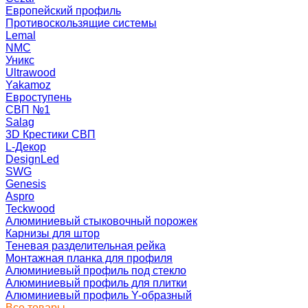
Европейский профиль
Противоскользящие системы
Lemal
NMC
Уникс
Ultrawood
Yakamoz
Евроступень
СВП №1
Salag
3D Крестики СВП
L-Декор
DesignLed
SWG
Genesis
Aspro
Teckwood
Алюминиевый стыковочный порожек
Карнизы для штор
Теневая разделительная рейка
Монтажная планка для профиля
Алюминиевый профиль под стекло
Алюминиевый профиль для плитки
Алюминиевый профиль Y-образный
Все товары