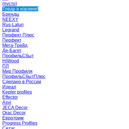
(пусто)
Товар в корзине!
Бренды
NEEXY
Rus-Latun
Legrand
Перфект Плюс
Перфект
Мега-Трейд
Де-Багет
ПрофильСбыт
HiWood
ПЛ
Мир Профиля
ПрофильСбытПлюс
Сделано в России
Идеал
Kepler profiles
Effector
Asvi
JECA Decor
Orac Decor
Евротрим
Progress Profiles
Cezar