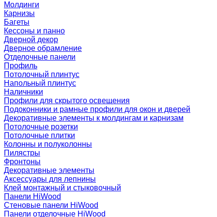
Молдинги
Карнизы
Багеты
Кессоны и панно
Дверной декор
Дверное обрамление
Отделочные панели
Профиль
Потолочный плинтус
Напольный плинтус
Наличники
Профили для скрытого освещения
Подоконники и рамные профили для окон и дверей
Декоративные элементы к молдингам и карнизам
Потолочные розетки
Потолочные плитки
Колонны и полуколонны
Пилястры
Фронтоны
Декоративные элементы
Аксессуары для лепнины
Клей монтажный и стыковочный
Панели HiWood
Стеновые панели HiWood
Панели отделочные HiWood