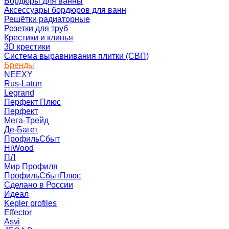
Бордюры для ванны
Аксессуары бордюров для ванн
Решётки радиаторные
Розетки для труб
Крестики и клинья
3D крестики
Система выравнивания плитки (СВП)
Бренды
NEEXY
Rus-Latun
Legrand
Перфект Плюс
Перфект
Мега-Трейд
Де-Багет
ПрофильСбыт
HiWood
ПЛ
Мир Профиля
ПрофильСбытПлюс
Сделано в России
Идеал
Kepler profiles
Effector
Asvi