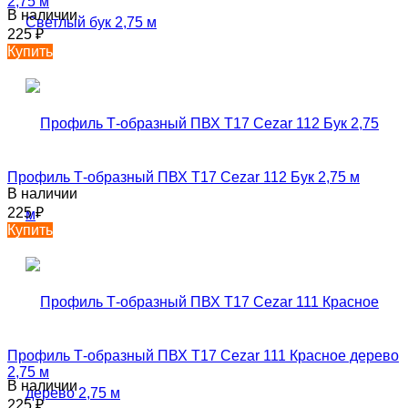
2,75 м
В наличии
225
₽
Купить
Профиль Т-образный ПВХ T17 Cezar 112 Бук 2,75 м
В наличии
225
₽
Купить
Профиль Т-образный ПВХ T17 Cezar 111 Красное дерево
2,75 м
В наличии
225
₽