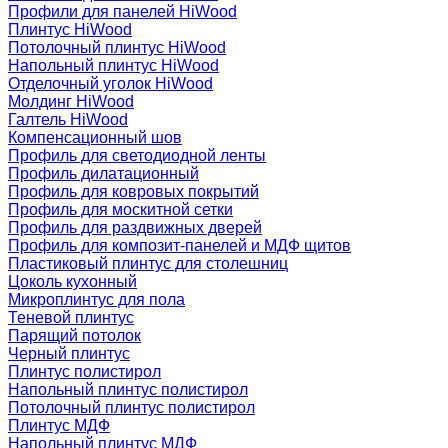
Профили для панелей HiWood
Плинтус HiWood
Потолочный плинтус HiWood
Напольный плинтус HiWood
Отделочный уголок HiWood
Молдинг HiWood
Галтель HiWood
Компенсационный шов
Профиль для светодиодной ленты
Профиль дилатационный
Профиль для ковровых покрытий
Профиль для москитной сетки
Профиль для раздвижных дверей
Профиль для композит-панелей и МДФ щитов
Пластиковый плинтус для столешниц
Цоколь кухонный
Микроплинтус для пола
Теневой плинтус
Парящий потолок
Черный плинтус
Плинтус полистирол
Напольный плинтус полистирол
Потолочный плинтус полистирол
Плинтус МДФ
Напольный плинтус МДФ