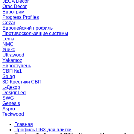
JECA Decor
Orac Decor
Евротрим
Progress Profiles
Cezar
Европейский профиль
Противоскользящие системы
Lemal
NMC
Уникс
Ultrawood
Yakamoz
Евроступень
СВП №1
Salag
3D Крестики СВП
L-Декор
DesignLed
SWG
Genesis
Aspro
Teckwood
Главная
Профиль ПВХ для плитки