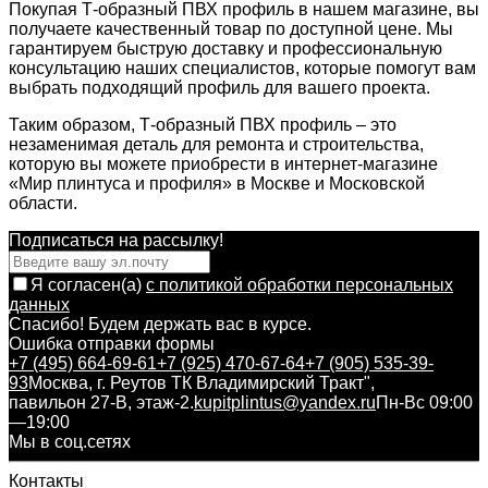
Покупая Т-образный ПВХ профиль в нашем магазине, вы
получаете качественный товар по доступной цене. Мы
гарантируем быструю доставку и профессиональную
консультацию наших специалистов, которые помогут вам
выбрать подходящий профиль для вашего проекта.
Таким образом, Т-образный ПВХ профиль – это
незаменимая деталь для ремонта и строительства,
которую вы можете приобрести в интернет-магазине
«Мир плинтуса и профиля» в Москве и Московской
области.
Подписаться на рассылкy!
Я согласен(a)
с политикой обработки персональных
данных
Спасибо! Будем держать вас в курсе.
Ошибка отправки формы
+7 (495) 664-69-61
+7 (925) 470-67-64
+7 (905) 535-39-
93
Москва, г. Реутов ТК Владимирский Тракт",
павильон 27-В, этаж-2.
kupitplintus@yandex.ru
Пн-Вс 09:00
—19:00
Мы в соц.сетях
Контакты