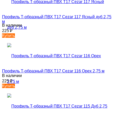
Профиль Т-образный ПВХ T17 Cezar 117 Ясный дуб 2,75
м
В наличии
225
₽
Купить
Профиль Т-образный ПВХ T17 Cezar 116 Орех 2,75 м
В наличии
225
₽
Купить