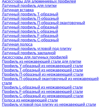
Аксессуары для алюминиевых профилей
Латунный профиль для плитки
Латунная вставка
Латунный профиль Т-образный
Латунный профиль П-образный
Латунный профиль П-образный окантовочный
Латунный профиль Z-образный
Латунный профиль L-образный
Латунный профиль F-образный
Латунный профиль C-образный
Латунная полоса
Латунный профиль угловой под плитку
Латунный профиль закладной
Аксессуары для латунных профилей
Профиль из нержавеющей стали для плитки
Профиль Y-образный из нержавеющей стали
Профиль Т-образный из нержавеющей стали
Профиль П-образный из нержавеющей стали
Профиль П-образный окантовочный из нержавеющей
стали
Профиль L-образный из нержавеющей стали
Профиль F-образный из нержавеющей стали
Профиль C-образный из нержавеющей стали
Полоса из нержавеющей стали
Профиль угловой под плитку из нержавеющей стали