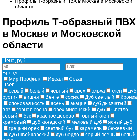
Профиль Т-образный ПВХ в Москве и Московской
области
Профиль Т-образный ПВХ
в Москве и Московской
области
Цена, руб.
—
Бренд
Мир Профиля
Идеал
Cezar
Цвет
серый
белый
черный
орех
ольха
клен
дуб
рустик
вишня
Венге
сосна
Дуб светлый
бронза
слоновая кость
ясень
акация
дуб дымчатый
вяз
горная сосна
орех миланский
дуб
Светло-
серый
бук
красное дерево
горный клен
кремовый
дуб канадский
меловый дуб
ясный дуб
грецкий орех
светлый бук
карамель
бежеввый
дуб швейцарский
дуб бордо
серый ясень
белый