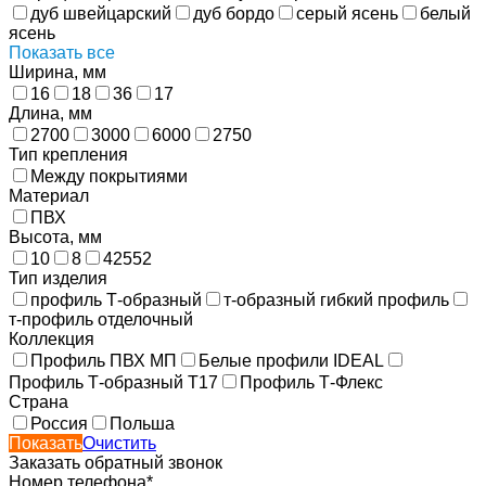
дуб швейцарский
дуб бордо
серый ясень
белый
ясень
Показать все
Ширина, мм
16
18
36
17
Длина, мм
2700
3000
6000
2750
Тип крепления
Между покрытиями
Материал
ПВХ
Высота, мм
10
8
42552
Тип изделия
профиль Т-образный
т-образный гибкий профиль
т-профиль отделочный
Коллекция
Профиль ПВХ МП
Белые профили IDEAL
Профиль Т-образный Т17
Профиль Т-Флекс
Страна
Россия
Польша
Показать
Очистить
Заказать обратный звонок
Номер телефона*