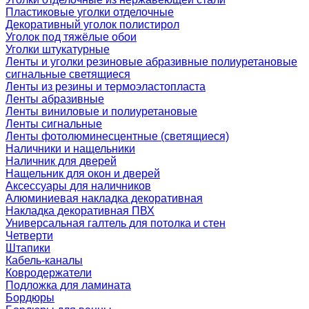
Пластиковые уголки отделочные
Декоративный уголок полистирол
Уголок под тяжёлые обои
Уголки штукатурные
Ленты и уголки резиновые абразивные полиуретановые
сигнальные светящиеся
Ленты из резины и термоэластопласта
Ленты абразивные
Ленты виниловые и полиуретановые
Ленты сигнальные
Ленты фотолюминесцентные (светящиеся)
Наличники и нащельники
Наличник для дверей
Нащельник для окон и дверей
Аксессуары для наличников
Алюминиевая накладка декоративная
Накладка декоративная ПВХ
Универсальная галтель для потолка и стен
Четверти
Штапики
Кабель-каналы
Ковродержатели
Подложка для ламината
Бордюры