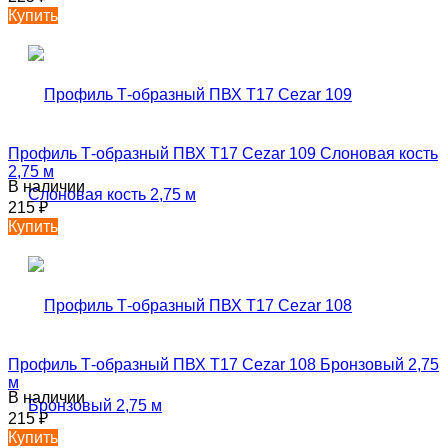
Купить
Профиль Т-образный ПВХ T17 Cezar 109 Слоновая кость
2,75 м
В наличии
215
₽
Купить
Профиль Т-образный ПВХ T17 Cezar 108 Бронзовый 2,75
м
В наличии
215
₽
Купить