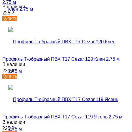
2,75 м
В наличии
225
₽
Купить
Профиль Т-образный ПВХ T17 Cezar 120 Клен 2,75 м
В наличии
225
₽
Купить
Профиль Т-образный ПВХ T17 Cezar 119 Ясень 2,75 м
В наличии
225
₽