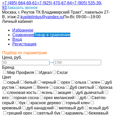
+7 (495) 664-69-61
+7 (925) 470-67-64
+7 (905) 535-39-
93
Заказать звонок
Москва, г. Реутов ТК Владимирский Тракт", павильон 27-
В, этаж-2.
kupitplintus@yandex.ru
Пн-Вс 09:00—19:00
Личный кабинет
Избранное
Сравнение
Товар в сравнении
Вход
Регистрация
Подбор по параметрам
Цена, руб.
—
Бренд
Мир Профиля
Идеал
Cezar
Цвет
серый
белый
черный
орех
ольха
клен
дуб
рустик
вишня
Венге
сосна
Дуб светлый
бронза
слоновая кость
ясень
акация
дуб дымчатый
вяз
горная сосна
орех миланский
дуб
Светло-
серый
бук
красное дерево
горный клен
кремовый
дуб канадский
меловый дуб
ясный дуб
грецкий орех
светлый бук
карамель
бежеввый