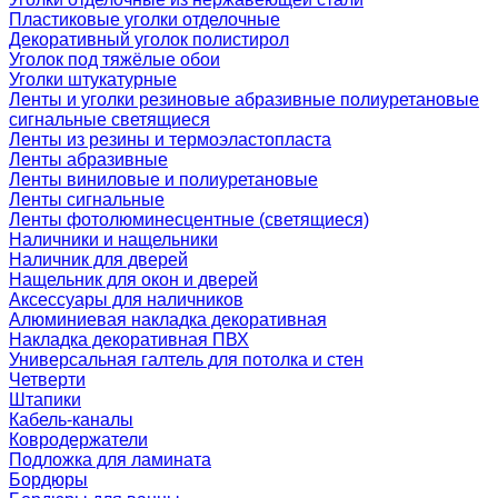
Пластиковые уголки отделочные
Декоративный уголок полистирол
Уголок под тяжёлые обои
Уголки штукатурные
Ленты и уголки резиновые абразивные полиуретановые
сигнальные светящиеся
Ленты из резины и термоэластопласта
Ленты абразивные
Ленты виниловые и полиуретановые
Ленты сигнальные
Ленты фотолюминесцентные (светящиеся)
Наличники и нащельники
Наличник для дверей
Нащельник для окон и дверей
Аксессуары для наличников
Алюминиевая накладка декоративная
Накладка декоративная ПВХ
Универсальная галтель для потолка и стен
Четверти
Штапики
Кабель-каналы
Ковродержатели
Подложка для ламината
Бордюры