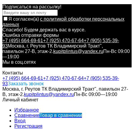
Подписаться на рассылкy!
Я согласен(a)
с политикой обработки персональных
данных
Спасибо! Будем держать вас в курсе.
Ошибка отправки формы
+7 (495) 664-69-61
+7 (925) 470-67-64
+7 (905) 535-39-
93
Москва, г. Реутов ТК Владимирский Тракт",
павильон 27-В, этаж-2.
kupitplintus@yandex.ru
Пн-Вс 09:00
—19:00
Мы в соц.сетях
Контакты
+7 (495) 664-69-61
+7 (925) 470-67-64
+7 (905) 535-39-
93
Заказать звонок
Москва, г. Реутов ТК Владимирский Тракт", павильон 27-
В, этаж-2.
kupitplintus@yandex.ru
Пн-Вс 09:00—19:00
Личный кабинет
Избранное
Сравнение
Товар в сравнении
Вход
Регистрация