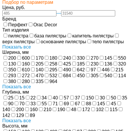
Подбор по параметрам
Цена, руб.
—
Бренд
Перфект
Orac Decor
Тип изделия
пилястра
база пилястры
капитель пилястры
верх пилястры
основание пилястры
тело пилястры
Показать все
Ширина, мм
200
600
170
180
240
330
270
145
550
130
160
205
258
425
185
230
136
320
350
610
140
295
490
642
97
446
215
293
272
470
532
684
450
305
540
114
380
280
335
964
Показать все
Глубина, мм
25
15
22
34
40
57
37
150
30
50
35
90
70
33
55
71
69
67
88
145
45
140
200
160
210
190
48
172
102
115
142
129
89
Показать все
Высота, мм