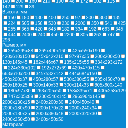
140
200
160
210
190
48
172
102
115
142
129
89
Высота, мм
150
180
130
400
250
97
200
300
135
224
505
158
530
230
2000
350
541
425
255
365
420
645
182
334
192
663
345
444
2400
240
450
2200
805
263
747
296
Размер, мм
255х295х88
365х490х160
425х550х190
420х610х150
645х642х210
97х97х35
200х200х50
130х145х45
182х446х67
135х215х55
334х293х172
224х330х102
192х272х69
420х470х115
663х610х200
345х532х142
444х684х150
450х200х37
450х280х57
530х380х55
505х450х70
250х160х25
300х140х33
300х114х33
805х600х140
180х97х30
263х205х50
158х335х71
400х258х129
747х305х89
230х540х145
296х964х145
2000х130х15
2400х200х30
240х450х40
2000х180х90
2200х170х22
2000х240х34
2000х180х25
2000х380х48
2000х320х30
2400х350х50
2400х450х50
Материал