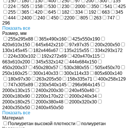
150
180
130
400
250
97
200
300
135
224
505
158
530
230
2000
350
541
425
255
365
420
645
182
334
192
663
345
444
2400
240
450
2200
805
263
747
296
Показать все
Размер, мм
255х295х88
365х490х160
425х550х190
420х610х150
645х642х210
97х97х35
200х200х50
130х145х45
182х446х67
135х215х55
334х293х172
224х330х102
192х272х69
420х470х115
663х610х200
345х532х142
444х684х150
450х200х37
450х280х57
530х380х55
505х450х70
250х160х25
300х140х33
300х114х33
805х600х140
180х97х30
263х205х50
158х335х71
400х258х129
747х305х89
230х540х145
296х964х145
2000х130х15
2400х200х30
240х450х40
2000х180х90
2200х170х22
2000х240х34
2000х180х25
2000х380х48
2000х320х30
2400х350х50
2400х450х50
Показать все
Материал
Полиуретан высокой плотности
полиуретан