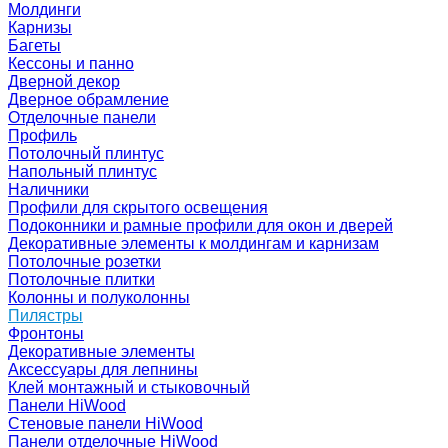
Молдинги
Карнизы
Багеты
Кессоны и панно
Дверной декор
Дверное обрамление
Отделочные панели
Профиль
Потолочный плинтус
Напольный плинтус
Наличники
Профили для скрытого освещения
Подоконники и рамные профили для окон и дверей
Декоративные элементы к молдингам и карнизам
Потолочные розетки
Потолочные плитки
Колонны и полуколонны
Пилястры
Фронтоны
Декоративные элементы
Аксессуары для лепнины
Клей монтажный и стыковочный
Панели HiWood
Стеновые панели HiWood
Панели отделочные HiWood