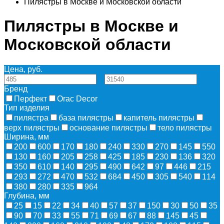
Пилястры в Москве и Московской области
Пилястры в Москве и
Московской области
Цена, руб.
—
Бренд
Перфект
Orac Decor
Тип изделия
пилястра
база пилястры
капитель пилястры
верх пилястры
основание пилястры
тело пилястры
Ширина, мм
200
600
170
180
240
330
270
145
550
130
160
205
258
425
185
230
136
320
350
610
140
295
490
642
97
446
215
293
272
470
532
684
450
305
540
114
380
280
335
964
Глубина, мм
25
15
22
34
40
57
37
150
30
50
35
90
70
33
55
71
69
67
88
145
45