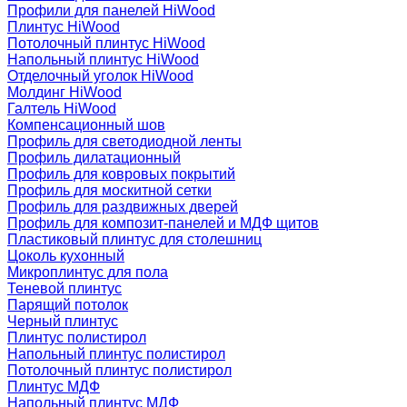
Профили для панелей HiWood
Плинтус HiWood
Потолочный плинтус HiWood
Напольный плинтус HiWood
Отделочный уголок HiWood
Молдинг HiWood
Галтель HiWood
Компенсационный шов
Профиль для светодиодной ленты
Профиль дилатационный
Профиль для ковровых покрытий
Профиль для москитной сетки
Профиль для раздвижных дверей
Профиль для композит-панелей и МДФ щитов
Пластиковый плинтус для столешниц
Цоколь кухонный
Микроплинтус для пола
Теневой плинтус
Парящий потолок
Черный плинтус
Плинтус полистирол
Напольный плинтус полистирол
Потолочный плинтус полистирол
Плинтус МДФ
Напольный плинтус МДФ