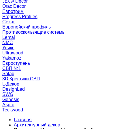
JECA Decor
Orac Decor
Евротрим
Progress Profiles
Cezar
Европейский профиль
Противоскользящие системы
Lemal
NMC
Уникс
Ultrawood
Yakamoz
Евроступень
СВП №1
Salag
3D Крестики СВП
L-Декор
DesignLed
SWG
Genesis
Aspro
Teckwood
Главная
Архитектурный декор