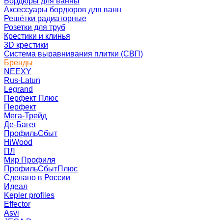
Бордюры для ванны
Аксессуары бордюров для ванн
Решётки радиаторные
Розетки для труб
Крестики и клинья
3D крестики
Система выравнивания плитки (СВП)
Бренды
NEEXY
Rus-Latun
Legrand
Перфект Плюс
Перфект
Мега-Трейд
Де-Багет
ПрофильСбыт
HiWood
ПЛ
Мир Профиля
ПрофильСбытПлюс
Сделано в России
Идеал
Kepler profiles
Effector
Asvi