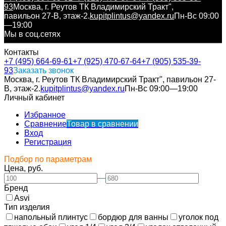
93
Москва, г. Реутов ТК Владимирский Тракт",
павильон 27-В, этаж-2.
kupitplintus@yandex.ru
Пн-Вс 09:00
—19:00
Мы в соц.сетях
Контакты
+7 (495) 664-69-61
+7 (925) 470-67-64
+7 (905) 535-39-
93
Заказать звонок
Москва, г. Реутов ТК Владимирский Тракт", павильон 27-
В, этаж-2.
kupitplintus@yandex.ru
Пн-Вс 09:00—19:00
Личный кабинет
Избранное
Сравнение
Товар в сравнении
Вход
Регистрация
Подбор по параметрам
Цена, руб.
—
Бренд
Asvi
Тип изделия
напольный плинтус
бордюр для ванны
уголок под