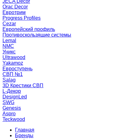
JECA Decor
Orac Decor
Евротрим
Progress Profiles
Cezar
Европейский профиль
Противоскользящие системы
Lemal
NMC
Уникс
Ultrawood
Yakamoz
Евроступень
СВП №1
Salag
3D Крестики СВП
L-Декор
DesignLed
SWG
Genesis
Aspro
Teckwood
Главная
Бренды