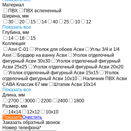
Материал
ПВХ
ПВХ вспененный
Ширина, мм
30
20
15
14
40
25
10
12
Показать все
Глубина, мм
14
18
15
Коллекция
Asvi C-01
Уголок для обоев Асви
Углы 3/4 и 1/4
Asvi
Бордюр на ванну Асви
Уголок отделочный
фигурный Асви 30х30
Уголок отделочный фигурный
Асви 25х25
Уголок отделочный фигурный Асви 20х20
Уголок отделочный фигурный Асви 15х15
Уголок
отделочный фигурный Асви 10х10
Наличник ПВХ Асви
САВА Классик 67 мм
Штапик Асви 10х14
Показать все
Длина, мм
2700
3000
2200
2400
1800
Размер, мм
14х14
12х12
10х10
Показать
Очистить
Заказать обратный звонок
Номер телефона*