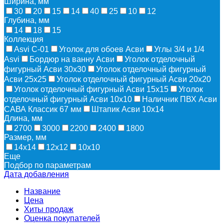
Ширина, мм
30
20
15
14
40
25
10
12
Глубина, мм
14
18
15
Коллекция
Asvi C-01
Уголок для обоев Асви
Углы 3/4 и 1/4
Asvi
Бордюр на ванну Асви
Уголок отделочный
фигурный Асви 30х30
Уголок отделочный фигурный
Асви 25х25
Уголок отделочный фигурный Асви 20х20
Уголок отделочный фигурный Асви 15х15
Уголок
отделочный фигурный Асви 10х10
Наличник ПВХ Асви
САВА Классик 67 мм
Штапик Асви 10х14
Длина, мм
2700
3000
2200
2400
1800
Размер, мм
14х14
12х12
10х10
Еще
Подбор по параметрам
Дата добавления
Название
Цена
Хиты продаж
Оценка покупателей