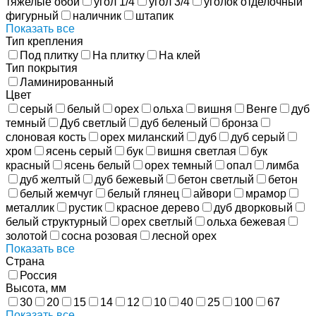
тяжелые обои
угол 1/4
угол 3/4
уголок отделочный
фигурный
наличник
штапик
Показать все
Тип крепления
Под плитку
На плитку
На клей
Тип покрытия
Ламинированный
Цвет
серый
белый
орех
ольха
вишня
Венге
дуб
темный
Дуб светлый
дуб беленый
бронза
слоновая кость
орех миланский
дуб
дуб серый
хром
ясень серый
бук
вишня светлая
бук
красный
ясень белый
орех темный
опал
лимба
дуб желтый
дуб бежевый
бетон светлый
бетон
белый жемчуг
белый глянец
айвори
мрамор
металлик
рустик
красное дерево
дуб дворковый
белый структурный
орех светлый
ольха бежевая
золотой
сосна розовая
лесной орех
Показать все
Страна
Россия
Высота, мм
30
20
15
14
12
10
40
25
100
67
Показать все