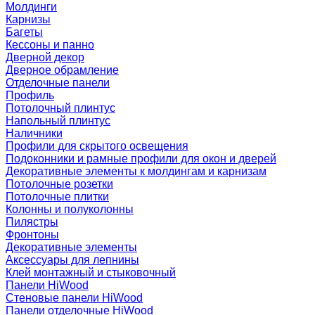
Молдинги
Карнизы
Багеты
Кессоны и панно
Дверной декор
Дверное обрамление
Отделочные панели
Профиль
Потолочный плинтус
Напольный плинтус
Наличники
Профили для скрытого освещения
Подоконники и рамные профили для окон и дверей
Декоративные элементы к молдингам и карнизам
Потолочные розетки
Потолочные плитки
Колонны и полуколонны
Пилястры
Фронтоны
Декоративные элементы
Аксессуары для лепнины
Клей монтажный и стыковочный
Панели HiWood
Стеновые панели HiWood
Панели отделочные HiWood