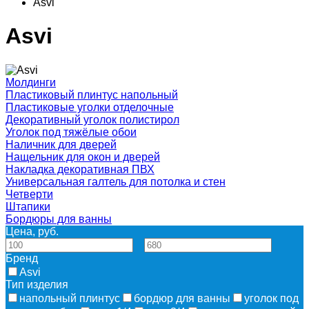
Asvi
Asvi
Молдинги
Пластиковый плинтус напольный
Пластиковые уголки отделочные
Декоративный уголок полистирол
Уголок под тяжёлые обои
Наличник для дверей
Нащельник для окон и дверей
Накладка декоративная ПВХ
Универсальная галтель для потолка и стен
Четверти
Штапики
Бордюры для ванны
Цена, руб.
—
Бренд
Asvi
Тип изделия
напольный плинтус
бордюр для ванны
уголок под