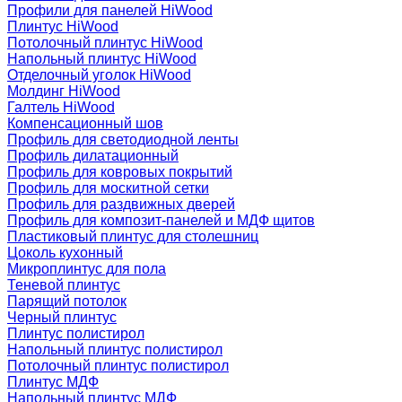
Профили для панелей HiWood
Плинтус HiWood
Потолочный плинтус HiWood
Напольный плинтус HiWood
Отделочный уголок HiWood
Молдинг HiWood
Галтель HiWood
Компенсационный шов
Профиль для светодиодной ленты
Профиль дилатационный
Профиль для ковровых покрытий
Профиль для москитной сетки
Профиль для раздвижных дверей
Профиль для композит-панелей и МДФ щитов
Пластиковый плинтус для столешниц
Цоколь кухонный
Микроплинтус для пола
Теневой плинтус
Парящий потолок
Черный плинтус
Плинтус полистирол
Напольный плинтус полистирол
Потолочный плинтус полистирол
Плинтус МДФ
Напольный плинтус МДФ