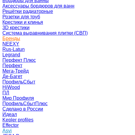
Бордюры для ванны
Аксессуары бордюров для ванн
Решётки радиаторные
Розетки для труб
Крестики и клинья
3D крестики
Система выравнивания плитки (СВП)
Бренды
NEEXY
Rus-Latun
Legrand
Перфект Плюс
Перфект
Мега-Трейд
Де-Багет
ПрофильСбыт
HiWood
ПЛ
Мир Профиля
ПрофильСбытПлюс
Сделано в России
Идеал
Kepler profiles
Effector
Asvi