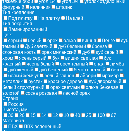
тяжелые обои
угол 1/4
угол 3/4
уголок отделочный
фигурный
наличник
штапик
Тип крепления
Под плитку
На плитку
На клей
Тип покрытия
Ламинированный
Цвет
серый
белый
орех
ольха
вишня
Венге
дуб
темный
Дуб светлый
дуб беленый
бронза
слоновая кость
орех миланский
дуб
дуб серый
хром
ясень серый
бук
вишня светлая
бук
красный
ясень белый
орех темный
опал
лимба
дуб желтый
дуб бежевый
бетон светлый
бетон
белый жемчуг
белый глянец
айвори
мрамор
металлик
рустик
красное дерево
дуб дворковый
белый структурный
орех светлый
ольха бежевая
золотой
сосна розовая
лесной орех
Страна
Россия
Высота, мм
30
20
15
14
12
10
40
25
100
67
Материал
ПВХ
ПВХ вспененный