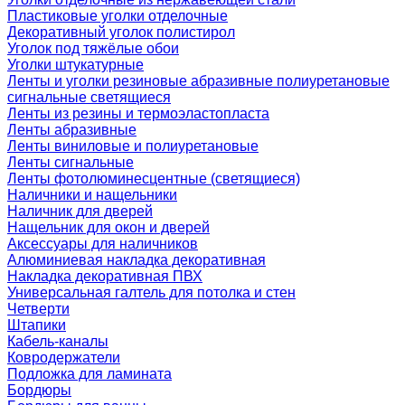
Пластиковые уголки отделочные
Декоративный уголок полистирол
Уголок под тяжёлые обои
Уголки штукатурные
Ленты и уголки резиновые абразивные полиуретановые
сигнальные светящиеся
Ленты из резины и термоэластопласта
Ленты абразивные
Ленты виниловые и полиуретановые
Ленты сигнальные
Ленты фотолюминесцентные (светящиеся)
Наличники и нащельники
Наличник для дверей
Нащельник для окон и дверей
Аксессуары для наличников
Алюминиевая накладка декоративная
Накладка декоративная ПВХ
Универсальная галтель для потолка и стен
Четверти
Штапики
Кабель-каналы
Ковродержатели
Подложка для ламината
Бордюры