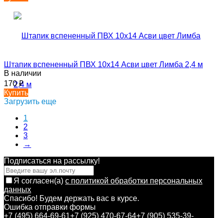
Штапик вспененный ПВХ 10х14 Асви цвет Лимба 2,4 м
В наличии
170
₽
Купить
Загрузить еще
1
2
3
→
Подписаться на рассылкy!
Я согласен(a)
с политикой обработки персональных
данных
Спасибо! Будем держать вас в курсе.
Ошибка отправки формы
+7 (495) 664-69-61
+7 (925) 470-67-64
+7 (905) 535-39-