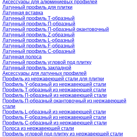
Аксессуары для алюминиевых профилей
Латунный профиль для плитки
Латунная вставка
Латунный профиль Т-образный
Латунный профиль П-образный
Латунный профиль П-образный окантовочный
Латунный профиль Z-образный
Латунный профиль L-образный
Латунный профиль F-образный
Латунный профиль C-образный
Латунная полоса
Латунный профиль угловой под плитку
Латунный профиль закладной
Аксессуары для латунных профилей
Профиль из нержавеющей стали для плитки
Профиль Y-образный из нержавеющей стали
Профиль Т-образный из нержавеющей стали
Профиль П-образный из нержавеющей стали
Профиль П-образный окантовочный из нержавеющей
стали
Профиль L-образный из нержавеющей стали
Профиль F-образный из нержавеющей стали
Профиль C-образный из нержавеющей стали
Полоса из нержавеющей стали
Профиль угловой под плитку из нержавеющей стали