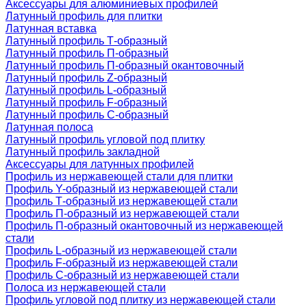
Аксессуары для алюминиевых профилей
Латунный профиль для плитки
Латунная вставка
Латунный профиль Т-образный
Латунный профиль П-образный
Латунный профиль П-образный окантовочный
Латунный профиль Z-образный
Латунный профиль L-образный
Латунный профиль F-образный
Латунный профиль C-образный
Латунная полоса
Латунный профиль угловой под плитку
Латунный профиль закладной
Аксессуары для латунных профилей
Профиль из нержавеющей стали для плитки
Профиль Y-образный из нержавеющей стали
Профиль Т-образный из нержавеющей стали
Профиль П-образный из нержавеющей стали
Профиль П-образный окантовочный из нержавеющей
стали
Профиль L-образный из нержавеющей стали
Профиль F-образный из нержавеющей стали
Профиль C-образный из нержавеющей стали
Полоса из нержавеющей стали
Профиль угловой под плитку из нержавеющей стали