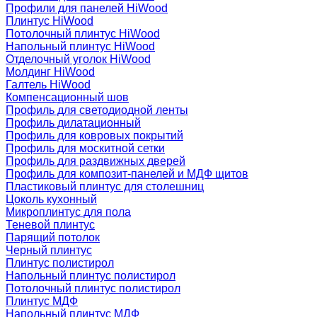
Профили для панелей HiWood
Плинтус HiWood
Потолочный плинтус HiWood
Напольный плинтус HiWood
Отделочный уголок HiWood
Молдинг HiWood
Галтель HiWood
Компенсационный шов
Профиль для светодиодной ленты
Профиль дилатационный
Профиль для ковровых покрытий
Профиль для москитной сетки
Профиль для раздвижных дверей
Профиль для композит-панелей и МДФ щитов
Пластиковый плинтус для столешниц
Цоколь кухонный
Микроплинтус для пола
Теневой плинтус
Парящий потолок
Черный плинтус
Плинтус полистирол
Напольный плинтус полистирол
Потолочный плинтус полистирол
Плинтус МДФ
Напольный плинтус МДФ