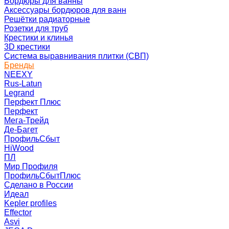
Бордюры для ванны
Аксессуары бордюров для ванн
Решётки радиаторные
Розетки для труб
Крестики и клинья
3D крестики
Система выравнивания плитки (СВП)
Бренды
NEEXY
Rus-Latun
Legrand
Перфект Плюс
Перфект
Мега-Трейд
Де-Багет
ПрофильСбыт
HiWood
ПЛ
Мир Профиля
ПрофильСбытПлюс
Сделано в России
Идеал
Kepler profiles
Effector
Asvi