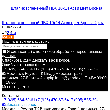
Штапик вспененный ПВХ 10х14 Асви цвет Бронза 2,4 м
В наличии
170
₽
Купить
Подписаться на рассылкy!
Я согласен(a)
с политикой обработки персональных
данных
Спасибо! Будем держать вас в курсе.
Ошибка отправки формы
+7 (495) 664-69-61
+7 (925) 470-67-64
+7 (905) 535-39-
93
Москва, г. Реутов ТК Владимирский Тракт",
павильон 27-В, этаж-2.
kupitplintus@yandex.ru
Пн-Вс 09:00
—19:00
Мы в соц.сетях
Контакты
+7 (495) 664-69-61
+7 (925) 470-67-64
+7 (905) 535-39-
93
Заказать звонок
Москва, г. Реутов ТК Владимирский Тракт", павильон 27-