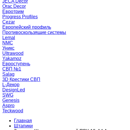
JECA Decor
Orac Decor
Евротрим
Progress Profiles
Cezar
Европейский профиль
Противоскользящие системы
Lemal
NMC
Уникс
Ultrawood
Yakamoz
Евроступень
СВП №1
Salag
3D Крестики СВП
L-Декор
DesignLed
SWG
Genesis
Aspro
Teckwood
Главная
Штапики