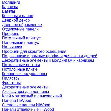
Молдинги
Карнизы
Багеты
Кессоны и панно
Дверной декор
Дверное обрамление
Отделочные панели
Профиль
Потолочный плинтус
Напольный плинтус
Наличники
Профили для скрытого освещения
Подоконники и рамные профили для окон и дверей
Декоративные элементы к молдингам и карнизам
Потолочные розетки
Потолочные плитки
Колонны и полуколонны
Пилястры
Фронтоны
Декоративные элементы
Аксессуары для лепнины
Клей монтажный и стыковочный
Панели HiWood
Стеновые панели HiWood
Панели отделочные HiWood