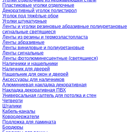
Пластиковые уголки отделочные
Декоративный уголок полистирол
Уголок под тяжёлые обои
Уголки штукатурные
Ленты и уголки резиновые абразивные полиуретановые
сигнальные светящиеся
Ленты из резины и термоэластопласта
Ленты абразивные
Ленты виниловые и полиуретановые
Ленты сигнальные
Ленты фотолюминесцентные (светящиеся)
Наличники и нащельники
Наличник для дверей
Нащельник для окон и дверей
Аксессуары для наличников
Алюминиевая накладка декоративная
Накладка декоративная ПВХ
Универсальная галтель для потолка и стен
Четверти
Штапики
Кабель-каналы
Ковродержатели
Подложка для ламината
Бордюры