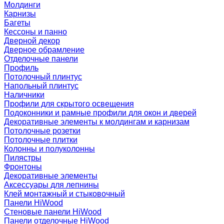
Молдинги
Карнизы
Багеты
Кессоны и панно
Дверной декор
Дверное обрамление
Отделочные панели
Профиль
Потолочный плинтус
Напольный плинтус
Наличники
Профили для скрытого освещения
Подоконники и рамные профили для окон и дверей
Декоративные элементы к молдингам и карнизам
Потолочные розетки
Потолочные плитки
Колонны и полуколонны
Пилястры
Фронтоны
Декоративные элементы
Аксессуары для лепнины
Клей монтажный и стыковочный
Панели HiWood
Стеновые панели HiWood
Панели отделочные HiWood