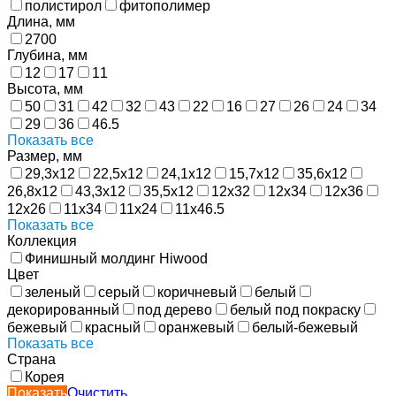
полистирол
фитополимер
Длина, мм
2700
Глубина, мм
12
17
11
Высота, мм
50
31
42
32
43
22
16
27
26
24
34
29
36
46.5
Показать все
Размер, мм
29,3х12
22,5х12
24,1х12
15,7х12
35,6х12
26,8х12
43,3х12
35,5х12
12х32
12х34
12х36
12х26
11х34
11х24
11х46.5
Показать все
Коллекция
Финишный молдинг Hiwood
Цвет
зеленый
серый
коричневый
белый
декорированный
под дерево
белый под покраску
бежевый
красный
оранжевый
белый-бежевый
Показать все
Страна
Корея
Показать
Очистить