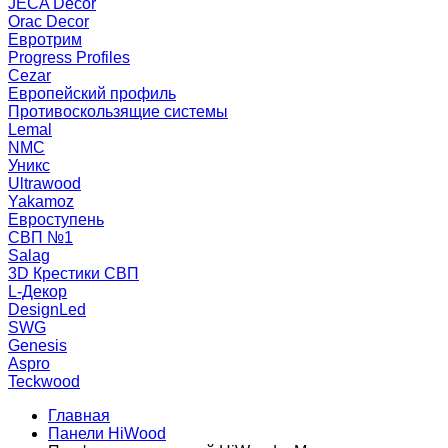
JECA Decor
Orac Decor
Евротрим
Progress Profiles
Cezar
Европейский профиль
Противоскользящие системы
Lemal
NMC
Уникс
Ultrawood
Yakamoz
Евроступень
СВП №1
Salag
3D Крестики СВП
L-Декор
DesignLed
SWG
Genesis
Aspro
Teckwood
Главная
Панели HiWood