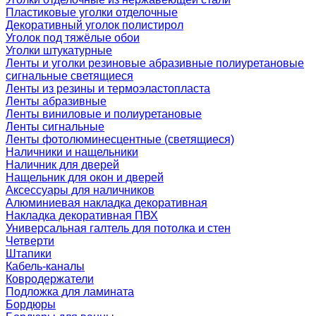
Пластиковые уголки отделочные
Декоративный уголок полистирол
Уголок под тяжёлые обои
Уголки штукатурные
Ленты и уголки резиновые абразивные полиуретановые
сигнальные светящиеся
Ленты из резины и термоэластопласта
Ленты абразивные
Ленты виниловые и полиуретановые
Ленты сигнальные
Ленты фотолюминесцентные (светящиеся)
Наличники и нащельники
Наличник для дверей
Нащельник для окон и дверей
Аксессуары для наличников
Алюминиевая накладка декоративная
Накладка декоративная ПВХ
Универсальная галтель для потолка и стен
Четверти
Штапики
Кабель-каналы
Ковродержатели
Подложка для ламината
Бордюры