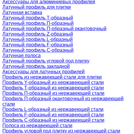
Аксессуары для алюминиевых профилей
Латунный профиль для плитки
Латунная вставка
Латунный профиль Т-образный
Латунный профиль П-образный
Латунный профиль П-образный окантовочный
Латунный профиль Z-образный
Латунный профиль L-образный
Латунный профиль F-образный
Латунный профиль C-образный
Латунная полоса
Латунный профиль угловой под плитку
Латунный профиль закладной
Аксессуары для латунных профилей
Профиль из нержавеющей стали для плитки
Профиль Y-образный из нержавеющей стали
Профиль Т-образный из нержавеющей стали
Профиль П-образный из нержавеющей стали
Профиль П-образный окантовочный из нержавеющей
стали
Профиль L-образный из нержавеющей стали
Профиль F-образный из нержавеющей стали
Профиль C-образный из нержавеющей стали
Полоса из нержавеющей стали
Профиль угловой под плитку из нержавеющей стали