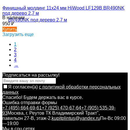
Финишный молдинг 11х24 мм HiWood LF129B BR490NK
под дерево 2,7 м
В наличии
950
₽
Купить
Загрузить еще
1
2
3
4
→
Подписаться на рассылкy!
Я согласен(a)
с политикой обработки персональных
данных
Спасибо! Будем держать вас в курсе.
Ошибка отправки формы
+7 (495) 664-69-61
+7 (925) 470-67-64
+7 (905) 535-39-
93
Москва, г. Реутов ТК Владимирский Тракт",
павильон 27-В, этаж-2.
kupitplintus@yandex.ru
Пн-Вс 09:00
—19:00
Мы в соц.сетях