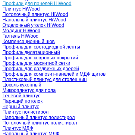
Профили для панелей HiWood
Плинтус HiWood
Потолочный плинтус HiWood
Напольный плинтус HiWood
Отделочный уголок HiWood
Молдинг HiWood
Галтель HiWood
Компенсационный шов
Профиль для светодиодной ленты
Профиль дилатационный
Профиль для ковровых покрытий
Профиль для москитной сетки
Профиль для раздвижных дверей
Профиль для композит-панелей и МДФ щитов
Пластиковый плинтус для столешниц
Цоколь кухонный
Микроплинтус для пола
Теневой плинтус
Парящий потолок
Черный плинтус
Плинтус полистирол
Напольный плинтус полистирол
Потолочный плинтус полистирол
Плинтус МДФ
Напольный плинтус МДФ