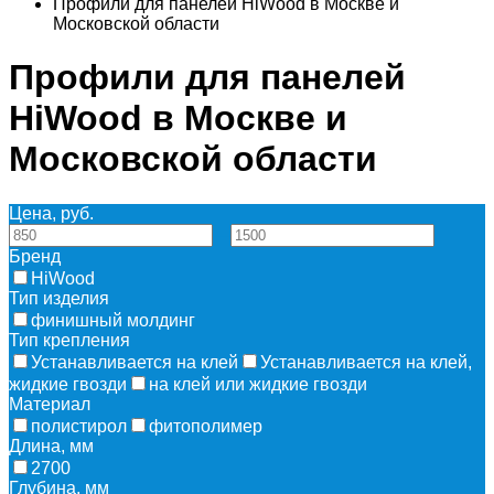
Профили для панелей HiWood в Москве и
Московской области
Профили для панелей
HiWood в Москве и
Московской области
Цена, руб.
—
Бренд
HiWood
Тип изделия
финишный молдинг
Тип крепления
Устанавливается на клей
Устанавливается на клей,
жидкие гвозди
на клей или жидкие гвозди
Материал
полистирол
фитополимер
Длина, мм
2700
Глубина, мм