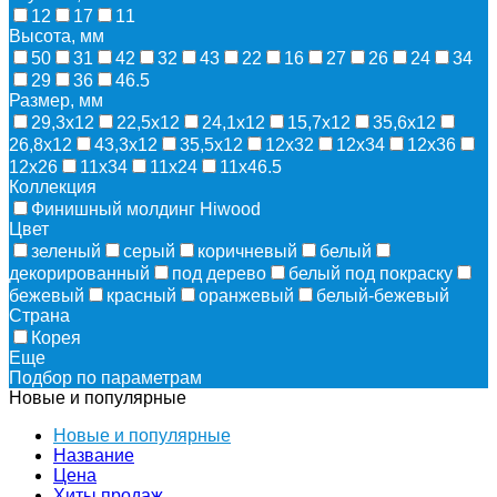
12
17
11
Высота, мм
50
31
42
32
43
22
16
27
26
24
34
29
36
46.5
Размер, мм
29,3х12
22,5х12
24,1х12
15,7х12
35,6х12
26,8х12
43,3х12
35,5х12
12х32
12х34
12х36
12х26
11х34
11х24
11х46.5
Коллекция
Финишный молдинг Hiwood
Цвет
зеленый
серый
коричневый
белый
декорированный
под дерево
белый под покраску
бежевый
красный
оранжевый
белый-бежевый
Страна
Корея
Еще
Подбор по параметрам
Новые и популярные
Новые и популярные
Название
Цена
Хиты продаж