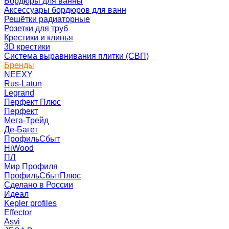
Бордюры для ванны
Аксессуары бордюров для ванн
Решётки радиаторные
Розетки для труб
Крестики и клинья
3D крестики
Система выравнивания плитки (СВП)
Бренды
NEEXY
Rus-Latun
Legrand
Перфект Плюс
Перфект
Мега-Трейд
Де-Багет
ПрофильСбыт
HiWood
ПЛ
Мир Профиля
ПрофильСбытПлюс
Сделано в России
Идеал
Kepler profiles
Effector
Asvi