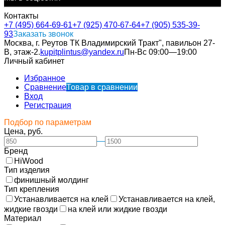
Контакты
+7 (495) 664-69-61
+7 (925) 470-67-64
+7 (905) 535-39-
93
Заказать звонок
Москва, г. Реутов ТК Владимирский Тракт", павильон 27-
В, этаж-2.
kupitplintus@yandex.ru
Пн-Вс 09:00—19:00
Личный кабинет
Избранное
Сравнение
Товар в сравнении
Вход
Регистрация
Подбор по параметрам
Цена, руб.
—
Бренд
HiWood
Тип изделия
финишный молдинг
Тип крепления
Устанавливается на клей
Устанавливается на клей,
жидкие гвозди
на клей или жидкие гвозди
Материал