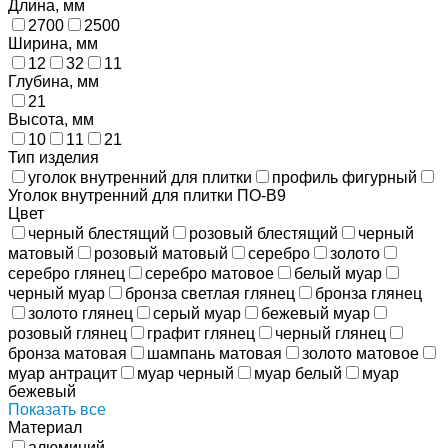
Длина, мм
2700
2500
Ширина, мм
12
32
11
Глубина, мм
21
Высота, мм
10
11
21
Тип изделия
уголок внутренний для плитки
профиль фигурный
Уголок внутренний для плитки ПО-В9
Цвет
черный блестящий
розовый блестящий
черный
матовый
розовый матовый
серебро
золото
серебро глянец
серебро матовое
белый муар
черный муар
бронза светлая глянец
бронза глянец
золото глянец
серый муар
бежевый муар
розовый глянец
графит глянец
черный глянец
бронза матовая
шампань матовая
золото матовое
муар антрацит
муар черный
муар белый
муар
бежевый
Показать все
Материал
алюминий