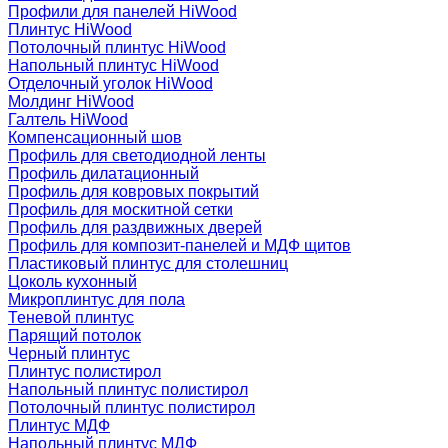
Профили для панелей HiWood
Плинтус HiWood
Потолочный плинтус HiWood
Напольный плинтус HiWood
Отделочный уголок HiWood
Молдинг HiWood
Галтель HiWood
Компенсационный шов
Профиль для светодиодной ленты
Профиль дилатационный
Профиль для ковровых покрытий
Профиль для москитной сетки
Профиль для раздвижных дверей
Профиль для композит-панелей и МДФ щитов
Пластиковый плинтус для столешниц
Цоколь кухонный
Микроплинтус для пола
Теневой плинтус
Парящий потолок
Черный плинтус
Плинтус полистирол
Напольный плинтус полистирол
Потолочный плинтус полистирол
Плинтус МДФ
Напольный плинтус МДФ