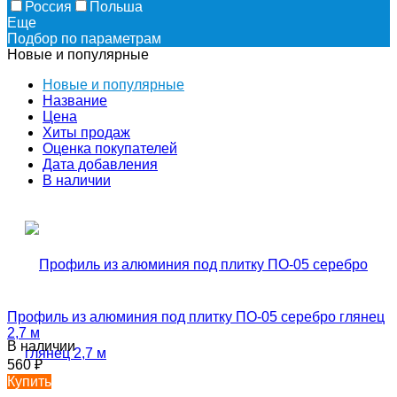
Россия
Польша
Еще
Подбор по параметрам
Новые и популярные
Новые и популярные
Название
Цена
Хиты продаж
Оценка покупателей
Дата добавления
В наличии
Профиль из алюминия под плитку ПО-05 серебро глянец
2,7 м
В наличии
560
₽
Купить