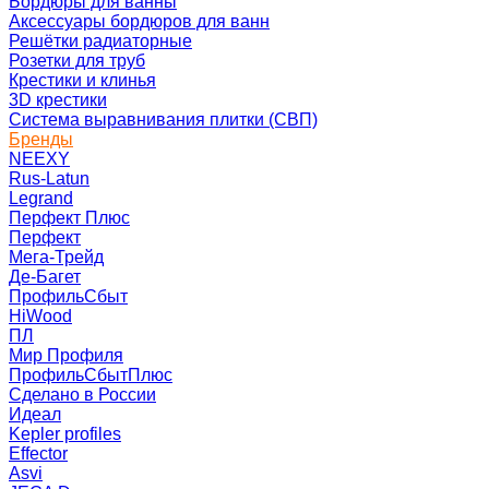
Бордюры для ванны
Аксессуары бордюров для ванн
Решётки радиаторные
Розетки для труб
Крестики и клинья
3D крестики
Система выравнивания плитки (СВП)
Бренды
NEEXY
Rus-Latun
Legrand
Перфект Плюс
Перфект
Мега-Трейд
Де-Багет
ПрофильСбыт
HiWood
ПЛ
Мир Профиля
ПрофильСбытПлюс
Сделано в России
Идеал
Kepler profiles
Effector
Asvi