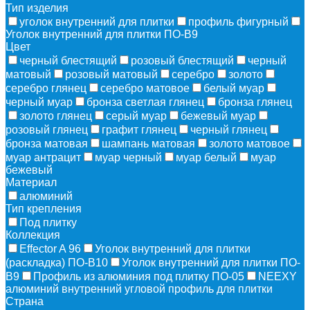
Тип изделия
уголок внутренний для плитки
профиль фигурный
Уголок внутренний для плитки ПО-В9
Цвет
черный блестящий
розовый блестящий
черный
матовый
розовый матовый
серебро
золото
серебро глянец
серебро матовое
белый муар
черный муар
бронза светлая глянец
бронза глянец
золото глянец
серый муар
бежевый муар
розовый глянец
графит глянец
черный глянец
бронза матовая
шампань матовая
золото матовое
муар антрацит
муар черный
муар белый
муар
бежевый
Материал
алюминий
Тип крепления
Под плитку
Коллекция
Effector A 96
Уголок внутренний для плитки
(раскладка) ПО-В10
Уголок внутренний для плитки ПО-
В9
Профиль из алюминия под плитку ПО-05
NEEXY
алюминий внутренний угловой профиль для плитки
Страна