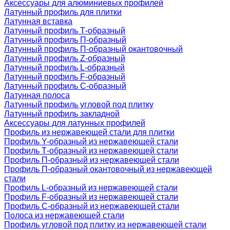
Аксессуары для алюминиевых профилей
Латунный профиль для плитки
Латунная вставка
Латунный профиль Т-образный
Латунный профиль П-образный
Латунный профиль П-образный окантовочный
Латунный профиль Z-образный
Латунный профиль L-образный
Латунный профиль F-образный
Латунный профиль C-образный
Латунная полоса
Латунный профиль угловой под плитку
Латунный профиль закладной
Аксессуары для латунных профилей
Профиль из нержавеющей стали для плитки
Профиль Y-образный из нержавеющей стали
Профиль Т-образный из нержавеющей стали
Профиль П-образный из нержавеющей стали
Профиль П-образный окантовочный из нержавеющей
стали
Профиль L-образный из нержавеющей стали
Профиль F-образный из нержавеющей стали
Профиль C-образный из нержавеющей стали
Полоса из нержавеющей стали
Профиль угловой под плитку из нержавеющей стали