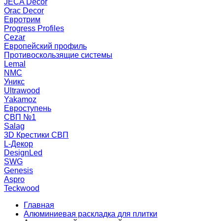
JECA Decor
Orac Decor
Евротрим
Progress Profiles
Cezar
Европейский профиль
Противоскользящие системы
Lemal
NMC
Уникс
Ultrawood
Yakamoz
Евроступень
СВП №1
Salag
3D Крестики СВП
L-Декор
DesignLed
SWG
Genesis
Aspro
Teckwood
Главная
Алюминиевая раскладка для плитки