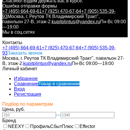
Спасибо! Будем держать вас в курсе.
Ошибка отправки формы
+7 (495) 664-69-61
+7 (925) 470-67-64
+7 (905) 535-39-
93
Москва, г. Реутов ТК Владимирский Тракт",
павильон 27-В, этаж-2.
kupitplintus@yandex.ru
Пн-Вс 09:00
—19:00
Мы в соц.сетях
Контакты
+7 (495) 664-69-61
+7 (925) 470-67-64
+7 (905) 535-39-
93
Заказать звонок
Москва, г. Реутов ТК Владимирский Тракт", павильон 27-
В, этаж-2.
kupitplintus@yandex.ru
Пн-Вс 09:00—19:00
Личный кабинет
Избранное
Сравнение
Товар в сравнении
Вход
Регистрация
Подбор по параметрам
Цена, руб.
—
Бренд
NEEXY
ПрофильСбытПлюс
Effector