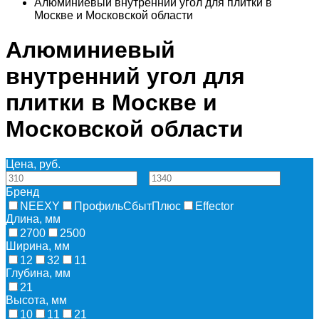
Алюминиевый внутренний угол для плитки в
Москве и Московской области
Алюминиевый
внутренний угол для
плитки в Москве и
Московской области
Цена, руб.
—
Бренд
NEEXY
ПрофильСбытПлюс
Effector
Длина, мм
2700
2500
Ширина, мм
12
32
11
Глубина, мм
21
Высота, мм
10
11
21