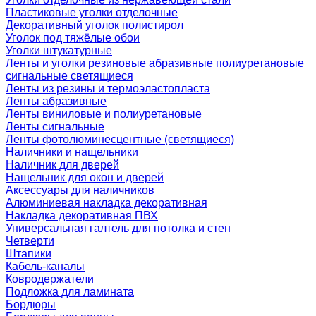
Пластиковые уголки отделочные
Декоративный уголок полистирол
Уголок под тяжёлые обои
Уголки штукатурные
Ленты и уголки резиновые абразивные полиуретановые
сигнальные светящиеся
Ленты из резины и термоэластопласта
Ленты абразивные
Ленты виниловые и полиуретановые
Ленты сигнальные
Ленты фотолюминесцентные (светящиеся)
Наличники и нащельники
Наличник для дверей
Нащельник для окон и дверей
Аксессуары для наличников
Алюминиевая накладка декоративная
Накладка декоративная ПВХ
Универсальная галтель для потолка и стен
Четверти
Штапики
Кабель-каналы
Ковродержатели
Подложка для ламината
Бордюры