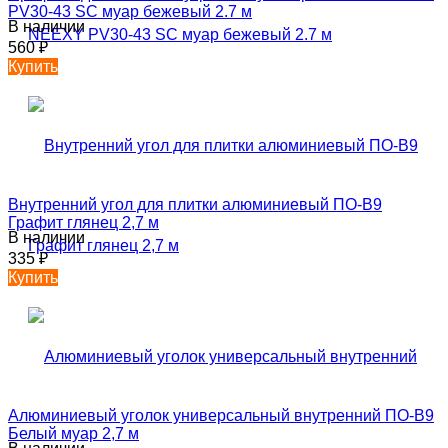
PV30-43 SC муар бежевый 2.7 м
В наличии
560
₽
Купить
Внутренний угол для плитки алюминиевый ПО-В9
Графит глянец 2,7 м
В наличии
335
₽
Купить
Алюминиевый уголок универсальный внутренний ПО-В9
Белый муар 2,7 м