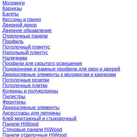
Молдинги
Карнизы
Багеты
Кессоны и панно
Дверной декор
Дверное обрамление
Отделочные панели
Профиль
Потолочный плинтус
Напольный плинтус
Наличники
Профили для скрытого освещения
Подоконники и рамные профили для окон и дверей
Декоративные элементы к молдингам и карнизам
Потолочные розетки
Потолочные плитки
Колонны и полуколонны
Пилястры
Фронтоны
Декоративные элементы
Аксессуары для лепнины
Клей монтажный и стыковочный
Панели HiWood
Стеновые панели HiWood
Панели отделочные HiWood