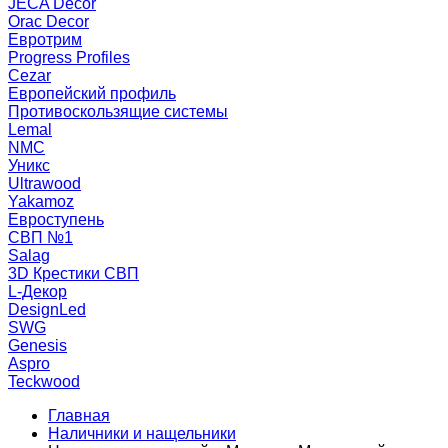
JECA Decor
Orac Decor
Евротрим
Progress Profiles
Cezar
Европейский профиль
Противоскользящие системы
Lemal
NMC
Уникс
Ultrawood
Yakamoz
Евроступень
СВП №1
Salag
3D Крестики СВП
L-Декор
DesignLed
SWG
Genesis
Aspro
Teckwood
Главная
Наличники и нащельники