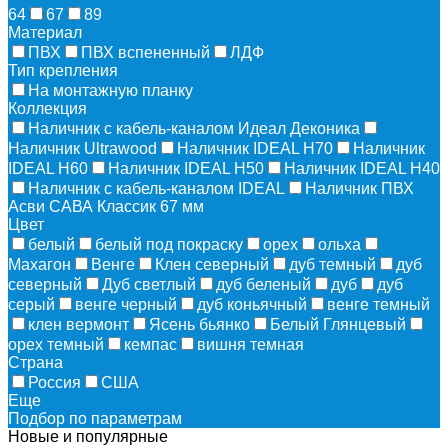
64
67
89
Материал
ПВХ
ПВХ вспененный
ЛДФ
Тип крепления
На монтажную планку
Коллекция
Наличник с кабель-каналом Идеал Деконика
Наличник Ultrawood
Наличник IDEAL Н70
Наличник
IDEAL Н60
Наличник IDEAL Н50
Наличник IDEAL Н40
Наличник с кабель-каналом IDEAL
Наличник ПВХ
Асви САВА Классик 67 мм
Цвет
белый
белый под покраску
орех
ольха
Махагон
Венге
Клен северный
дуб темный
дуб
северный
Дуб светлый
дуб беленый
дуб
дуб
серый
венге черный
дуб коньячный
венге темный
клен вермонт
Ясень бьянко
Белый Глянцевый
орех темный
кемпас
вишня темная
Страна
Россия
США
Еще
Подбор по параметрам
Новые и популярные