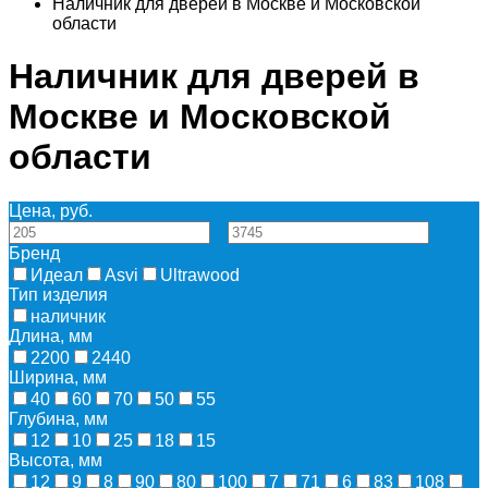
Наличник для дверей в Москве и Московской
области
Наличник для дверей в
Москве и Московской
области
Цена, руб.
—
Бренд
Идеал
Asvi
Ultrawood
Тип изделия
наличник
Длина, мм
2200
2440
Ширина, мм
40
60
70
50
55
Глубина, мм
12
10
25
18
15
Высота, мм
12
9
8
90
80
100
7
71
6
83
108