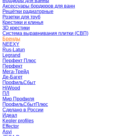
Бордюры для ванны
Аксессуары бордюров для ванн
Решётки радиаторные
Розетки для труб
Крестики и клинья
3D крестики
Система выравнивания плитки (СВП)
Бренды
NEEXY
Rus-Latun
Legrand
Перфект Плюс
Перфект
Мега-Трейд
Де-Багет
ПрофильСбыт
HiWood
ПЛ
Мир Профиля
ПрофильСбытПлюс
Сделано в России
Идеал
Kepler profiles
Effector
Asvi