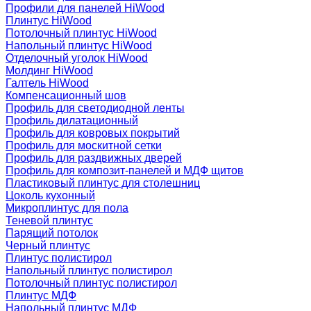
Профили для панелей HiWood
Плинтус HiWood
Потолочный плинтус HiWood
Напольный плинтус HiWood
Отделочный уголок HiWood
Молдинг HiWood
Галтель HiWood
Компенсационный шов
Профиль для светодиодной ленты
Профиль дилатационный
Профиль для ковровых покрытий
Профиль для москитной сетки
Профиль для раздвижных дверей
Профиль для композит-панелей и МДФ щитов
Пластиковый плинтус для столешниц
Цоколь кухонный
Микроплинтус для пола
Теневой плинтус
Парящий потолок
Черный плинтус
Плинтус полистирол
Напольный плинтус полистирол
Потолочный плинтус полистирол
Плинтус МДФ
Напольный плинтус МДФ