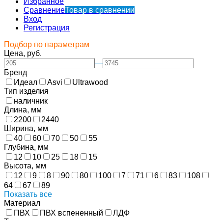
Избранное
Сравнение
Товар в сравнении
Вход
Регистрация
Подбор по параметрам
Цена, руб.
—
Бренд
Идеал
Asvi
Ultrawood
Тип изделия
наличник
Длина, мм
2200
2440
Ширина, мм
40
60
70
50
55
Глубина, мм
12
10
25
18
15
Высота, мм
12
9
8
90
80
100
7
71
6
83
108
64
67
89
Показать все
Материал
ПВХ
ПВХ вспененный
ЛДФ