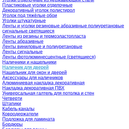
Пластиковые уголки отделочные
Декоративный уголок полистирол
Уголок под тяжёлые обои
Уголки штукатурные
Ленты и уголки резиновые абразивные полиуретановые
сигнальные светящиеся
Ленты из резины и термоэластопласта
Ленты абразивные
Ленты виниловые и полиуретановые
Ленты сигнальные
Ленты фотолюминесцентные (светящиеся)
Наличники и нащельники
Наличник для дверей
Нащельник для окон и дверей
Аксессуары для наличников
Алюминиевая накладка декоративная
Накладка декоративная ПВХ
Универсальная галтель для потолка и стен
Четверти
Штапики
Кабель-каналы
Ковродержатели
Подложка для ламината
Бордюры