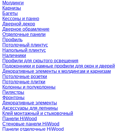
Молдинги
Карнизы
Багеты
Кессоны и панно
Дверной декор
Дверное обрамление
Отделочные панели
Профиль
Потолочный плинтус
Напольный плинтус
Наличники
Профили для скрытого освещения
Подоконники и рамные профили для окон и дверей
Декоративные элементы к молдингам и карнизам
Потолочные розетки
Потолочные плитки
Колонны и полуколонны
Пилястры
Фронтоны
Декоративные элементы
Аксессуары для лепнины
Клей монтажный и стыковочный
Панели HiWood
Стеновые панели HiWood
Панели отделочные HiWood