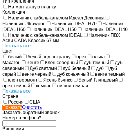
Тип крепления
На монтажную планку
Коллекция
Наличник с кабель-каналом Идеал Деконика
Наличник Ultrawood
Наличник IDEAL Н70
Наличник
IDEAL Н60
Наличник IDEAL Н50
Наличник IDEAL Н40
Наличник с кабель-каналом IDEAL
Наличник ПВХ
Асви САВА Классик 67 мм
Показать все
Цвет
белый
белый под покраску
орех
ольха
Махагон
Венге
Клен северный
дуб темный
дуб
северный
Дуб светлый
дуб беленый
дуб
дуб
серый
венге черный
дуб коньячный
венге темный
клен вермонт
Ясень бьянко
Белый Глянцевый
орех темный
кемпас
вишня темная
Показать все
Страна
Россия
США
Показать
Очистить
Заказать обратный звонок
Номер телефона*
Ваше имя