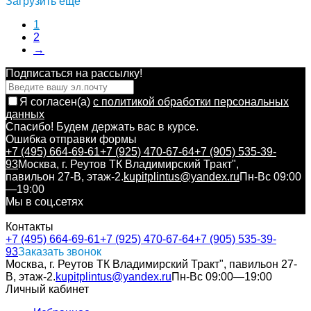
Загрузить еще
1
2
→
Подписаться на рассылкy!
Я согласен(a)
с политикой обработки персональных
данных
Спасибо! Будем держать вас в курсе.
Ошибка отправки формы
+7 (495) 664-69-61
+7 (925) 470-67-64
+7 (905) 535-39-
93
Москва, г. Реутов ТК Владимирский Тракт",
павильон 27-В, этаж-2.
kupitplintus@yandex.ru
Пн-Вс 09:00
—19:00
Мы в соц.сетях
Контакты
+7 (495) 664-69-61
+7 (925) 470-67-64
+7 (905) 535-39-
93
Заказать звонок
Москва, г. Реутов ТК Владимирский Тракт", павильон 27-
В, этаж-2.
kupitplintus@yandex.ru
Пн-Вс 09:00—19:00
Личный кабинет