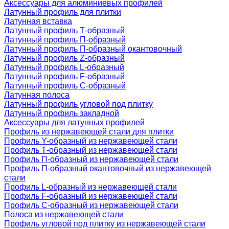
Аксессуары для алюминиевых профилей
Латунный профиль для плитки
Латунная вставка
Латунный профиль Т-образный
Латунный профиль П-образный
Латунный профиль П-образный окантовочный
Латунный профиль Z-образный
Латунный профиль L-образный
Латунный профиль F-образный
Латунный профиль C-образный
Латунная полоса
Латунный профиль угловой под плитку
Латунный профиль закладной
Аксессуары для латунных профилей
Профиль из нержавеющей стали для плитки
Профиль Y-образный из нержавеющей стали
Профиль Т-образный из нержавеющей стали
Профиль П-образный из нержавеющей стали
Профиль П-образный окантовочный из нержавеющей
стали
Профиль L-образный из нержавеющей стали
Профиль F-образный из нержавеющей стали
Профиль C-образный из нержавеющей стали
Полоса из нержавеющей стали
Профиль угловой под плитку из нержавеющей стали