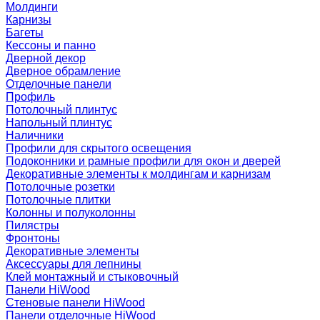
Молдинги
Карнизы
Багеты
Кессоны и панно
Дверной декор
Дверное обрамление
Отделочные панели
Профиль
Потолочный плинтус
Напольный плинтус
Наличники
Профили для скрытого освещения
Подоконники и рамные профили для окон и дверей
Декоративные элементы к молдингам и карнизам
Потолочные розетки
Потолочные плитки
Колонны и полуколонны
Пилястры
Фронтоны
Декоративные элементы
Аксессуары для лепнины
Клей монтажный и стыковочный
Панели HiWood
Стеновые панели HiWood
Панели отделочные HiWood