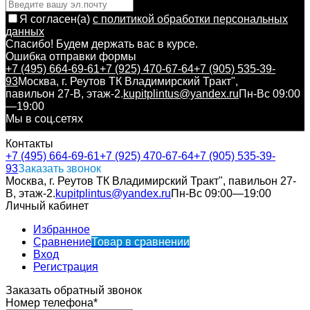
Я согласен(a)
с политикой обработки персональных
данных
Спасибо! Будем держать вас в курсе.
Ошибка отправки формы
+7 (495) 664-69-61
+7 (925) 470-67-64
+7 (905) 535-39-
93
Москва, г. Реутов ТК Владимирский Тракт",
павильон 27-В, этаж-2.
kupitplintus@yandex.ru
Пн-Вс 09:00
—19:00
Мы в соц.сетях
Контакты
+7 (495) 664-69-61
+7 (925) 470-67-64
+7 (905) 535-39-
93
Заказать звонок
Москва, г. Реутов ТК Владимирский Тракт", павильон 27-
В, этаж-2.
kupitplintus@yandex.ru
Пн-Вс 09:00—19:00
Личный кабинет
Избранное
Сравнение
Товар в сравнении
Вход
Регистрация
Заказать обратный звонок
Номер телефона*