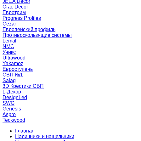
JECA Decor
Orac Decor
Евротрим
Progress Profiles
Cezar
Европейский профиль
Противоскользящие системы
Lemal
NMC
Уникс
Ultrawood
Yakamoz
Евроступень
СВП №1
Salag
3D Крестики СВП
L-Декор
DesignLed
SWG
Genesis
Aspro
Teckwood
Главная
Наличники и нащельники