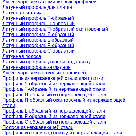
Аксессуары для алюминиевых профилей
Латунный профиль для плитки
Латунная вставка
Латунный профиль Т-образный
Латунный профиль П-образный
Латунный профиль П-образный окантовочный
Латунный профиль Z-образный
Латунный профиль L-образный
Латунный профиль F-образный
Латунный профиль C-образный
Латунная полоса
Латунный профиль угловой под плитку
Латунный профиль закладной
Аксессуары для латунных профилей
Профиль из нержавеющей стали для плитки
Профиль Y-образный из нержавеющей стали
Профиль Т-образный из нержавеющей стали
Профиль П-образный из нержавеющей стали
Профиль П-образный окантовочный из нержавеющей
стали
Профиль L-образный из нержавеющей стали
Профиль F-образный из нержавеющей стали
Профиль C-образный из нержавеющей стали
Полоса из нержавеющей стали
Профиль угловой под плитку из нержавеющей стали