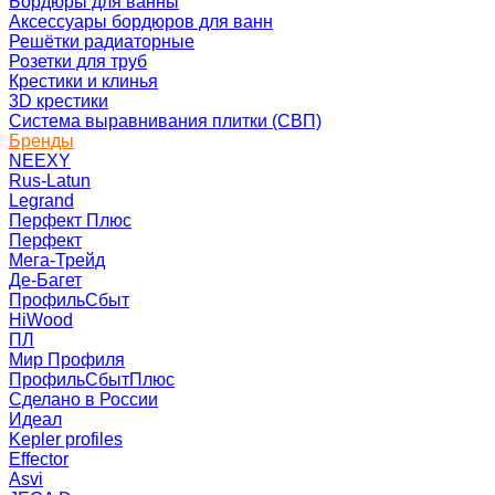
Бордюры для ванны
Аксессуары бордюров для ванн
Решётки радиаторные
Розетки для труб
Крестики и клинья
3D крестики
Система выравнивания плитки (СВП)
Бренды
NEEXY
Rus-Latun
Legrand
Перфект Плюс
Перфект
Мега-Трейд
Де-Багет
ПрофильСбыт
HiWood
ПЛ
Мир Профиля
ПрофильСбытПлюс
Сделано в России
Идеал
Kepler profiles
Effector
Asvi