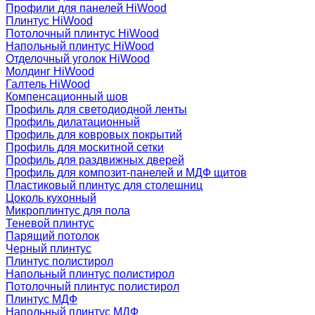
Профили для панелей HiWood
Плинтус HiWood
Потолочный плинтус HiWood
Напольный плинтус HiWood
Отделочный уголок HiWood
Молдинг HiWood
Галтель HiWood
Компенсационный шов
Профиль для светодиодной ленты
Профиль дилатационный
Профиль для ковровых покрытий
Профиль для москитной сетки
Профиль для раздвижных дверей
Профиль для композит-панелей и МДФ щитов
Пластиковый плинтус для столешниц
Цоколь кухонный
Микроплинтус для пола
Теневой плинтус
Парящий потолок
Черный плинтус
Плинтус полистирол
Напольный плинтус полистирол
Потолочный плинтус полистирол
Плинтус МДФ
Напольный плинтус МДФ