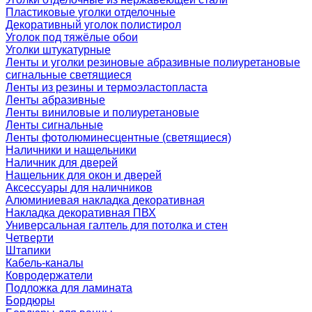
Пластиковые уголки отделочные
Декоративный уголок полистирол
Уголок под тяжёлые обои
Уголки штукатурные
Ленты и уголки резиновые абразивные полиуретановые
сигнальные светящиеся
Ленты из резины и термоэластопласта
Ленты абразивные
Ленты виниловые и полиуретановые
Ленты сигнальные
Ленты фотолюминесцентные (светящиеся)
Наличники и нащельники
Наличник для дверей
Нащельник для окон и дверей
Аксессуары для наличников
Алюминиевая накладка декоративная
Накладка декоративная ПВХ
Универсальная галтель для потолка и стен
Четверти
Штапики
Кабель-каналы
Ковродержатели
Подложка для ламината
Бордюры