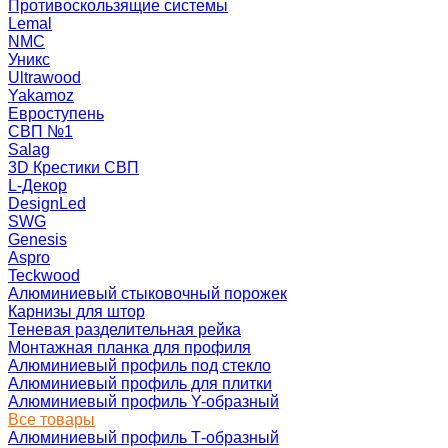
Противоскользящие системы
Lemal
NMC
Уникс
Ultrawood
Yakamoz
Евроступень
СВП №1
Salag
3D Крестики СВП
L-Декор
DesignLed
SWG
Genesis
Aspro
Teckwood
Алюминиевый стыковочный порожек
Карнизы для штор
Теневая разделительная рейка
Монтажная планка для профиля
Алюминиевый профиль под стекло
Алюминиевый профиль для плитки
Алюминиевый профиль Y-образный
Все товары
Алюминиевый профиль Т-образный