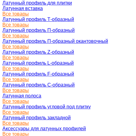
Латунный профиль для плитки
Латунная вставка
Все товары
Латунный профиль Т-образный
Все товары
Латунный профиль П-образный
Все товары
Латунный профиль П-образный окантовочный
Все товары
Латунный профиль Z-образный
Все товары
Латунный профиль L-образный
Все товары
Латунный профиль F-образный
Все товары
Латунный профиль C-образный
Все товары
Латунная полоса
Все товары
Латунный профиль угловой под плитку
Все товары
Латунный профиль закладной
Все товары
Аксессуары для латунных профилей
Все товары