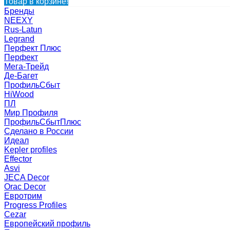
Товар в корзине!
Бренды
NEEXY
Rus-Latun
Legrand
Перфект Плюс
Перфект
Мега-Трейд
Де-Багет
ПрофильСбыт
HiWood
ПЛ
Мир Профиля
ПрофильСбытПлюс
Сделано в России
Идеал
Kepler profiles
Effector
Asvi
JECA Decor
Orac Decor
Евротрим
Progress Profiles
Cezar
Европейский профиль