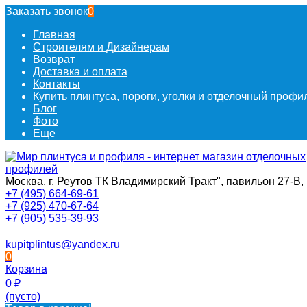
Заказать звонок
0
Главная
Строителям и Дизайнерам
Возврат
Доставка и оплата
Контакты
Купить плинтуса, пороги, уголки и отделочный проф
Блог
Фото
Еще
Москва, г. Реутов ТК Владимирский Тракт", павильон 27-В, 
+7 (495) 664-69-61
+7 (925) 470-67-64
+7 (905) 535-39-93
kupitplintus@yandex.ru
0
Корзина
0
₽
(пусто)