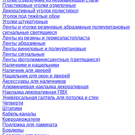
Пластиковые уголки отделочные
Декоративный уголок полистирол
Уголок под тяжёлые обои
Уголки штукатурные
Ленты и уголки резиновые абразивные полиуретановые
сигнальные светящиеся
Ленты из резины и термоэластопласта
Ленты абразивные
Ленты виниловые и полиуретановые
Ленты сигнальные
Ленты фотолюминесцентные (светящиеся)
Наличники и нащельники
Наличник для дверей
Нащельник для окон и дверей
Аксессуары для наличников
Алюминиевая накладка декоративная
Накладка декоративная ПВХ
Универсальная галтель для потолка и стен
Четверти
Штапики
Кабель-каналы
Ковродержатели
Подложка для ламината
Бордюры