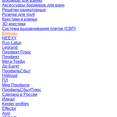
Бордюры для ванны
Аксессуары бордюров для ванн
Решётки радиаторные
Розетки для труб
Крестики и клинья
3D крестики
Система выравнивания плитки (СВП)
Бренды
NEEXY
Rus-Latun
Legrand
Перфект Плюс
Перфект
Мега-Трейд
Де-Багет
ПрофильСбыт
HiWood
ПЛ
Мир Профиля
ПрофильСбытПлюс
Сделано в России
Идеал
Kepler profiles
Effector
Asvi