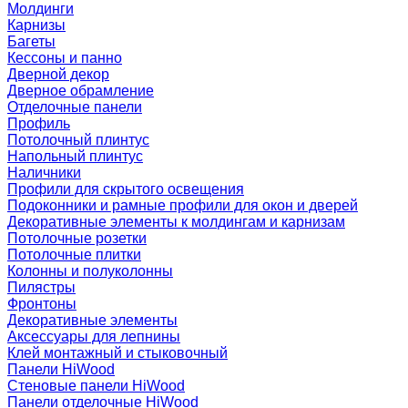
Молдинги
Карнизы
Багеты
Кессоны и панно
Дверной декор
Дверное обрамление
Отделочные панели
Профиль
Потолочный плинтус
Напольный плинтус
Наличники
Профили для скрытого освещения
Подоконники и рамные профили для окон и дверей
Декоративные элементы к молдингам и карнизам
Потолочные розетки
Потолочные плитки
Колонны и полуколонны
Пилястры
Фронтоны
Декоративные элементы
Аксессуары для лепнины
Клей монтажный и стыковочный
Панели HiWood
Стеновые панели HiWood
Панели отделочные HiWood