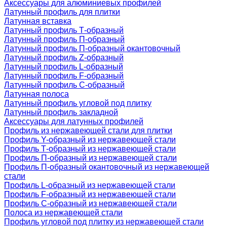
Аксессуары для алюминиевых профилей
Латунный профиль для плитки
Латунная вставка
Латунный профиль Т-образный
Латунный профиль П-образный
Латунный профиль П-образный окантовочный
Латунный профиль Z-образный
Латунный профиль L-образный
Латунный профиль F-образный
Латунный профиль C-образный
Латунная полоса
Латунный профиль угловой под плитку
Латунный профиль закладной
Аксессуары для латунных профилей
Профиль из нержавеющей стали для плитки
Профиль Y-образный из нержавеющей стали
Профиль Т-образный из нержавеющей стали
Профиль П-образный из нержавеющей стали
Профиль П-образный окантовочный из нержавеющей
стали
Профиль L-образный из нержавеющей стали
Профиль F-образный из нержавеющей стали
Профиль C-образный из нержавеющей стали
Полоса из нержавеющей стали
Профиль угловой под плитку из нержавеющей стали