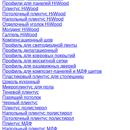
Профили для панелей HiWood
Плинтус HiWood
Потолочный плинтус HiWood
Напольный плинтус HiWood
Отделочный уголок HiWood
Молдинг HiWood
Галтель HiWood
Компенсационный шов
Профиль для светодиодной ленты
Профиль дилатационный
Профиль для ковровых покрытий
Профиль для москитной сетки
Профиль для раздвижных дверей
Профиль для композит-панелей и МДФ щитов
Пластиковый плинтус для столешниц
Цоколь кухонный
Микроплинтус для пола
Теневой плинтус
Парящий потолок
Черный плинтус
Плинтус полистирол
Напольный плинтус полистирол
Потолочный плинтус полистирол
Плинтус МДФ
Напольный плинтус МДФ