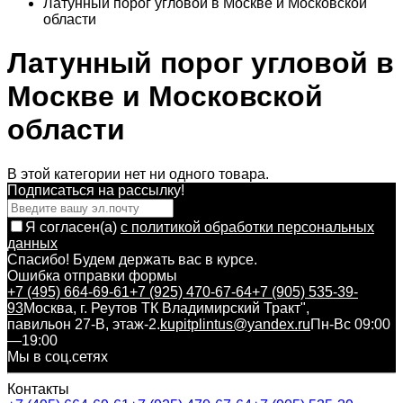
Латунный порог угловой в Москве и Московской
области
Латунный порог угловой в
Москве и Московской
области
В этой категории нет ни одного товара.
Подписаться на рассылкy!
Я согласен(a)
с политикой обработки персональных
данных
Спасибо! Будем держать вас в курсе.
Ошибка отправки формы
+7 (495) 664-69-61
+7 (925) 470-67-64
+7 (905) 535-39-
93
Москва, г. Реутов ТК Владимирский Тракт",
павильон 27-В, этаж-2.
kupitplintus@yandex.ru
Пн-Вс 09:00
—19:00
Мы в соц.сетях
Контакты