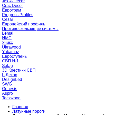
JECA Decor
Orac Decor
Евротрим
Progress Profiles
Cezar
Европейский профиль
Противоскользящие системы
Lemal
NMC
Уникс
Ultrawood
Yakamoz
Евроступень
СВП №1
Salag
3D Крестики СВП
L-Декор
DesignLed
SWG
Genesis
Aspro
Teckwood
Главная
Латунные пороги