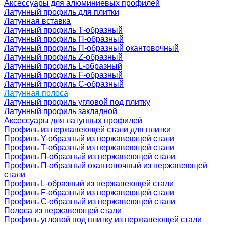
Аксессуары для алюминиевых профилей
Латунный профиль для плитки
Латунная вставка
Латунный профиль Т-образный
Латунный профиль П-образный
Латунный профиль П-образный окантовочный
Латунный профиль Z-образный
Латунный профиль L-образный
Латунный профиль F-образный
Латунный профиль C-образный
Латунная полоса
Латунный профиль угловой под плитку
Латунный профиль закладной
Аксессуары для латунных профилей
Профиль из нержавеющей стали для плитки
Профиль Y-образный из нержавеющей стали
Профиль Т-образный из нержавеющей стали
Профиль П-образный из нержавеющей стали
Профиль П-образный окантовочный из нержавеющей
стали
Профиль L-образный из нержавеющей стали
Профиль F-образный из нержавеющей стали
Профиль C-образный из нержавеющей стали
Полоса из нержавеющей стали
Профиль угловой под плитку из нержавеющей стали