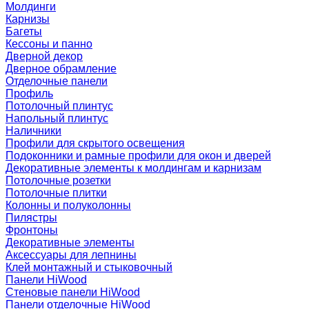
Молдинги
Карнизы
Багеты
Кессоны и панно
Дверной декор
Дверное обрамление
Отделочные панели
Профиль
Потолочный плинтус
Напольный плинтус
Наличники
Профили для скрытого освещения
Подоконники и рамные профили для окон и дверей
Декоративные элементы к молдингам и карнизам
Потолочные розетки
Потолочные плитки
Колонны и полуколонны
Пилястры
Фронтоны
Декоративные элементы
Аксессуары для лепнины
Клей монтажный и стыковочный
Панели HiWood
Стеновые панели HiWood
Панели отделочные HiWood