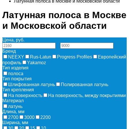
Латунная полоса в Москве и Московской области
Латунная полоса в Москве
и Московской области
Цена, руб.
—
Бренд
NEEXY
Rus-Latun
Progress Profiles
Европейский
профиль
Yakamoz
Тип изделия
полоса
Тип покрытия
Шлифованная латунь
Полированная латунь
Тип крепления
На поверхность
На поверхность, между покрытиями
Материал
латунь
Длина, мм
2700
3000
2200
Ширина, мм
30
20
15
10