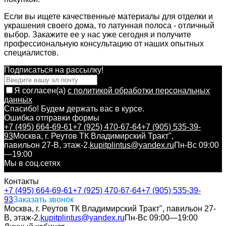
Если вы ищете качественные материалы для отделки и
украшения своего дома, то латунная полоса - отличный
выбор. Закажите ее у нас уже сегодня и получите
профессиональную консультацию от наших опытных
специалистов.
Подписаться на рассылкy!
Я согласен(a)
с политикой обработки персональных
данных
Спасибо! Будем держать вас в курсе.
Ошибка отправки формы
+7 (495) 664-69-61
+7 (925) 470-67-64
+7 (905) 535-39-
93
Москва, г. Реутов ТК Владимирский Тракт",
павильон 27-В, этаж-2.
kupitplintus@yandex.ru
Пн-Вс 09:00
—19:00
Мы в соц.сетях
Контакты
+7 (495) 664-69-61
+7 (925) 470-67-64
+7 (905) 535-39-
93
Заказать звонок
Москва, г. Реутов ТК Владимирский Тракт", павильон 27-
В, этаж-2.
kupitplintus@yandex.ru
Пн-Вс 09:00—19:00