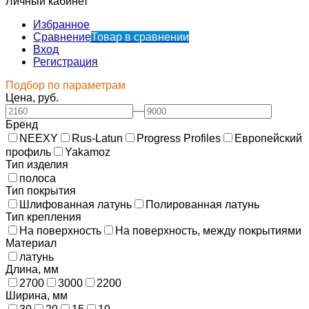
Личный кабинет
Избранное
Сравнение
Товар в сравнении
Вход
Регистрация
Подбор по параметрам
Цена, руб.
—
Бренд
NEEXY
Rus-Latun
Progress Profiles
Европейский
профиль
Yakamoz
Тип изделия
полоса
Тип покрытия
Шлифованная латунь
Полированная латунь
Тип крепления
На поверхность
На поверхность, между покрытиями
Материал
латунь
Длина, мм
2700
3000
2200
Ширина, мм