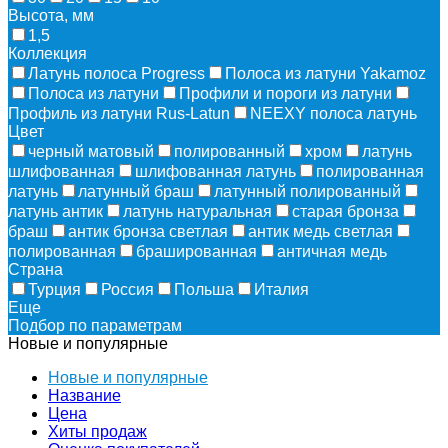
Высота, мм
1,5
Коллекция
Латунь полоса Progress
Полоса из латуни Yakamoz
Полоса из латуни
Профили и пороги из латуни
Профиль из латуни Rus-Latun
NEEXY полоса латунь
Цвет
черный матовый
полированный
хром
латунь
шлифованная
шлифованная латунь
полированная
латунь
латунный браш
латунный полированный
латунь антик
латунь натуральная
старая бронза
браш
антик бронза светлая
антик медь светлая
полированная
брашированная
античная медь
Страна
Турция
Россия
Польша
Италия
Еще
Подбор по параметрам
Новые и популярные
Новые и популярные
Название
Цена
Хиты продаж