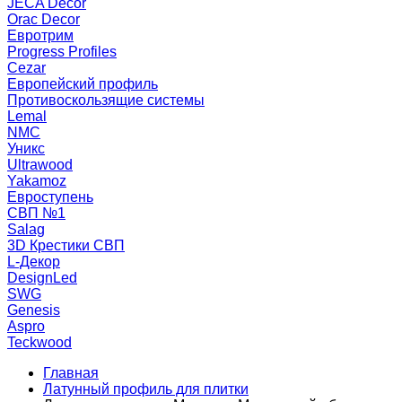
JECA Decor
Orac Decor
Евротрим
Progress Profiles
Cezar
Европейский профиль
Противоскользящие системы
Lemal
NMC
Уникс
Ultrawood
Yakamoz
Евроступень
СВП №1
Salag
3D Крестики СВП
L-Декор
DesignLed
SWG
Genesis
Aspro
Teckwood
Главная
Латунный профиль для плитки