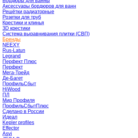
Бордюры для ванны
Аксессуары бордюров для ванн
Решётки радиаторные
Розетки для труб
Крестики и клинья
3D крестики
Система выравнивания плитки (СВП)
Бренды
NEEXY
Rus-Latun
Legrand
Перфект Плюс
Перфект
Мега-Трейд
Де-Багет
ПрофильСбыт
HiWood
ПЛ
Мир Профиля
ПрофильСбытПлюс
Сделано в России
Идеал
Kepler profiles
Effector
Asvi