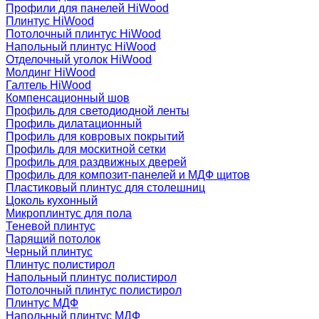
Профили для панелей HiWood
Плинтус HiWood
Потолочный плинтус HiWood
Напольный плинтус HiWood
Отделочный уголок HiWood
Молдинг HiWood
Галтель HiWood
Компенсационный шов
Профиль для светодиодной ленты
Профиль дилатационный
Профиль для ковровых покрытий
Профиль для москитной сетки
Профиль для раздвижных дверей
Профиль для композит-панелей и МДФ щитов
Пластиковый плинтус для столешниц
Цоколь кухонный
Микроплинтус для пола
Теневой плинтус
Парящий потолок
Черный плинтус
Плинтус полистирол
Напольный плинтус полистирол
Потолочный плинтус полистирол
Плинтус МДФ
Напольный плинтус МДФ