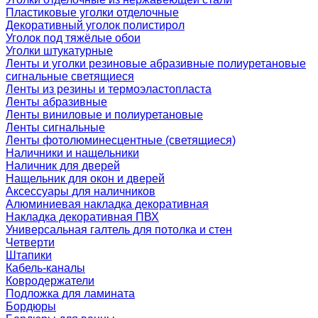
Пластиковые уголки отделочные
Декоративный уголок полистирол
Уголок под тяжёлые обои
Уголки штукатурные
Ленты и уголки резиновые абразивные полиуретановые
сигнальные светящиеся
Ленты из резины и термоэластопласта
Ленты абразивные
Ленты виниловые и полиуретановые
Ленты сигнальные
Ленты фотолюминесцентные (светящиеся)
Наличники и нащельники
Наличник для дверей
Нащельник для окон и дверей
Аксессуары для наличников
Алюминиевая накладка декоративная
Накладка декоративная ПВХ
Универсальная галтель для потолка и стен
Четверти
Штапики
Кабель-каналы
Ковродержатели
Подложка для ламината
Бордюры