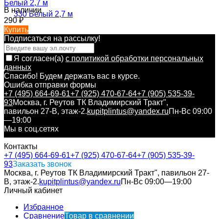
Белый 2,7 м
В наличии
290
₽
Купить
Подписаться на рассылкy!
Я согласен(a)
с политикой обработки персональных
данных
Спасибо! Будем держать вас в курсе.
Ошибка отправки формы
+7 (495) 664-69-61
+7 (925) 470-67-64
+7 (905) 535-39-
93
Москва, г. Реутов ТК Владимирский Тракт",
павильон 27-В, этаж-2.
kupitplintus@yandex.ru
Пн-Вс 09:00
—19:00
Мы в соц.сетях
Контакты
+7 (495) 664-69-61
+7 (925) 470-67-64
+7 (905) 535-39-
93
Заказать звонок
Москва, г. Реутов ТК Владимирский Тракт", павильон 27-
В, этаж-2.
kupitplintus@yandex.ru
Пн-Вс 09:00—19:00
Личный кабинет
Избранное
Сравнение
Товар в сравнении