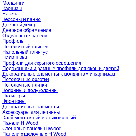
Молдинги
Карнизы
Багеты
Кессоны и панно
Дверной декор
Дверное обрамление
Отделочные панели
Профиль
Потолочный плинтус
Напольный плинтус
Наличники
Профили для скрытого освещения
Подоконники и рамные профили для окон и дверей
Декоративные элементы к молдингам и карнизам
Потолочные розетки
Потолочные плитки
Колонны и полуколонны
Пилястры
Фронтоны
Декоративные элементы
Аксессуары для лепнины
Клей монтажный и стыковочный
Панели HiWood
Стеновые панели HiWood
Панели отделочные HiWood