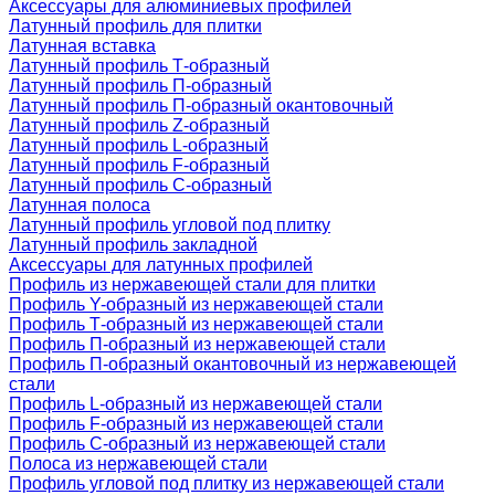
Аксессуары для алюминиевых профилей
Латунный профиль для плитки
Латунная вставка
Латунный профиль Т-образный
Латунный профиль П-образный
Латунный профиль П-образный окантовочный
Латунный профиль Z-образный
Латунный профиль L-образный
Латунный профиль F-образный
Латунный профиль C-образный
Латунная полоса
Латунный профиль угловой под плитку
Латунный профиль закладной
Аксессуары для латунных профилей
Профиль из нержавеющей стали для плитки
Профиль Y-образный из нержавеющей стали
Профиль Т-образный из нержавеющей стали
Профиль П-образный из нержавеющей стали
Профиль П-образный окантовочный из нержавеющей
стали
Профиль L-образный из нержавеющей стали
Профиль F-образный из нержавеющей стали
Профиль C-образный из нержавеющей стали
Полоса из нержавеющей стали
Профиль угловой под плитку из нержавеющей стали