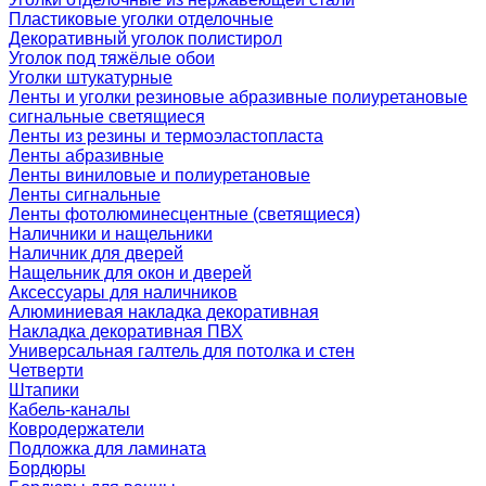
Пластиковые уголки отделочные
Декоративный уголок полистирол
Уголок под тяжёлые обои
Уголки штукатурные
Ленты и уголки резиновые абразивные полиуретановые
сигнальные светящиеся
Ленты из резины и термоэластопласта
Ленты абразивные
Ленты виниловые и полиуретановые
Ленты сигнальные
Ленты фотолюминесцентные (светящиеся)
Наличники и нащельники
Наличник для дверей
Нащельник для окон и дверей
Аксессуары для наличников
Алюминиевая накладка декоративная
Накладка декоративная ПВХ
Универсальная галтель для потолка и стен
Четверти
Штапики
Кабель-каналы
Ковродержатели
Подложка для ламината
Бордюры