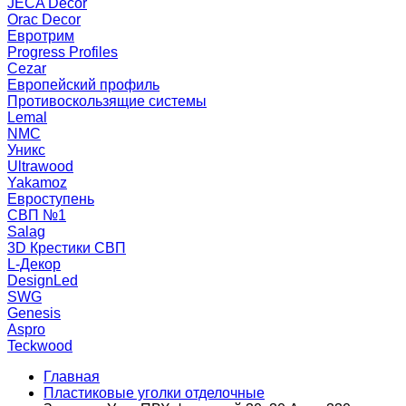
JECA Decor
Orac Decor
Евротрим
Progress Profiles
Cezar
Европейский профиль
Противоскользящие системы
Lemal
NMC
Уникс
Ultrawood
Yakamoz
Евроступень
СВП №1
Salag
3D Крестики СВП
L-Декор
DesignLed
SWG
Genesis
Aspro
Teckwood
Главная
Пластиковые уголки отделочные