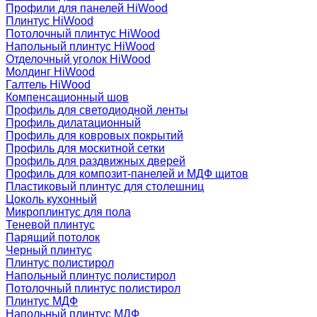
Профили для панелей HiWood
Плинтус HiWood
Потолочный плинтус HiWood
Напольный плинтус HiWood
Отделочный уголок HiWood
Молдинг HiWood
Галтель HiWood
Компенсационный шов
Профиль для светодиодной ленты
Профиль дилатационный
Профиль для ковровых покрытий
Профиль для москитной сетки
Профиль для раздвижных дверей
Профиль для композит-панелей и МДФ щитов
Пластиковый плинтус для столешниц
Цоколь кухонный
Микроплинтус для пола
Теневой плинтус
Парящий потолок
Черный плинтус
Плинтус полистирол
Напольный плинтус полистирол
Потолочный плинтус полистирол
Плинтус МДФ
Напольный плинтус МДФ