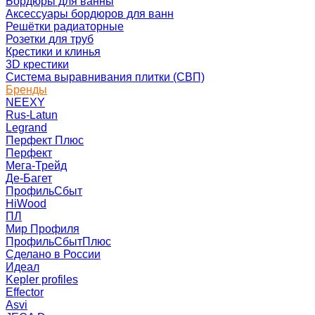
Бордюры для ванны
Аксессуары бордюров для ванн
Решётки радиаторные
Розетки для труб
Крестики и клинья
3D крестики
Система выравнивания плитки (СВП)
Бренды
NEEXY
Rus-Latun
Legrand
Перфект Плюс
Перфект
Мега-Трейд
Де-Багет
ПрофильСбыт
HiWood
ПЛ
Мир Профиля
ПрофильСбытПлюс
Сделано в России
Идеал
Kepler profiles
Effector
Asvi