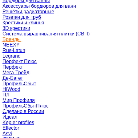
Бордюры для ванны
Аксессуары бордюров для ванн
Решётки радиаторные
Розетки для труб
Крестики и клинья
3D крестики
Система выравнивания плитки (СВП)
Бренды
NEEXY
Rus-Latun
Legrand
Перфект Плюс
Перфект
Мега-Трейд
Де-Багет
ПрофильСбыт
HiWood
ПЛ
Мир Профиля
ПрофильСбытПлюс
Сделано в России
Идеал
Kepler profiles
Effector
Asvi