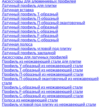
Аксессуары для алюминиевых профилей
Латунный профиль для плитки
Латунная вставка
Латунный профиль Т-образный
Латунный профиль П-образный
Латунный профиль П-образный окантовочный
Латунный профиль Z-образный
Латунный профиль L-образный
Латунный профиль F-образный
Латунный профиль C-образный
Латунная полоса
Латунный профиль угловой под плитку
Латунный профиль закладной
Аксессуары для латунных профилей
Профиль из нержавеющей стали для плитки
Профиль Y-образный из нержавеющей стали
Профиль Т-образный из нержавеющей стали
Профиль П-образный из нержавеющей стали
Профиль П-образный окантовочный из нержавеющей
стали
Профиль L-образный из нержавеющей стали
Профиль F-образный из нержавеющей стали
Профиль C-образный из нержавеющей стали
Полоса из нержавеющей стали
Профиль угловой под плитку из нержавеющей стали