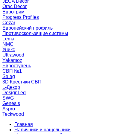
JECA Decor
Orac Decor
Евротрим
Progress Profiles
Cezar
Европейский профиль
Противоскользящие системы
Lemal
NMC
Уникс
Ultrawood
Yakamoz
Евроступень
СВП №1
Salag
3D Крестики СВП
L-Декор
DesignLed
SWG
Genesis
Aspro
Teckwood
Главная
Наличники и нащельники