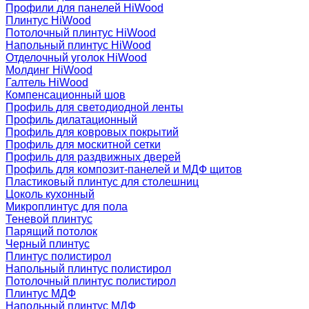
Профили для панелей HiWood
Плинтус HiWood
Потолочный плинтус HiWood
Напольный плинтус HiWood
Отделочный уголок HiWood
Молдинг HiWood
Галтель HiWood
Компенсационный шов
Профиль для светодиодной ленты
Профиль дилатационный
Профиль для ковровых покрытий
Профиль для москитной сетки
Профиль для раздвижных дверей
Профиль для композит-панелей и МДФ щитов
Пластиковый плинтус для столешниц
Цоколь кухонный
Микроплинтус для пола
Теневой плинтус
Парящий потолок
Черный плинтус
Плинтус полистирол
Напольный плинтус полистирол
Потолочный плинтус полистирол
Плинтус МДФ
Напольный плинтус МДФ