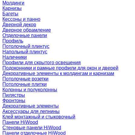
Молдинги
Карнизы
Багеты
Кессоны и панно
Дверной декор
Дверное обрамление
Отделочные панели
Профиль
Потолочный плинтус
Напольный плинтус
Наличники
Профили для скрытого освещения
Подоконники и рамные профили для окон и дверей
Декоративные элементы к молдингам и карнизам
Потолочные розетки
Потолочные плитки
Колонны и полуколонны
Пилястры
Фронтоны
Декоративные элементы
Аксессуары для лепнины
Клей монтажный и стыковочный
Панели HiWood
Стеновые панели HiWood
Панели отделочные HiWood