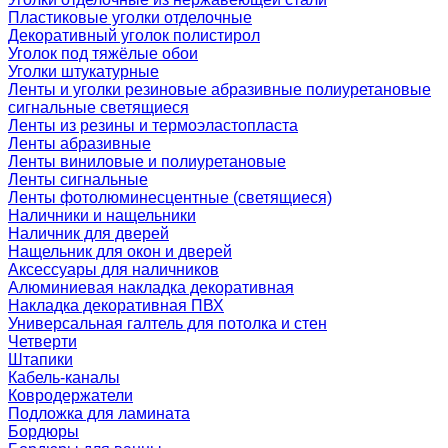
Пластиковые уголки отделочные
Декоративный уголок полистирол
Уголок под тяжёлые обои
Уголки штукатурные
Ленты и уголки резиновые абразивные полиуретановые
сигнальные светящиеся
Ленты из резины и термоэластопласта
Ленты абразивные
Ленты виниловые и полиуретановые
Ленты сигнальные
Ленты фотолюминесцентные (светящиеся)
Наличники и нащельники
Наличник для дверей
Нащельник для окон и дверей
Аксессуары для наличников
Алюминиевая накладка декоративная
Накладка декоративная ПВХ
Универсальная галтель для потолка и стен
Четверти
Штапики
Кабель-каналы
Ковродержатели
Подложка для ламината
Бордюры