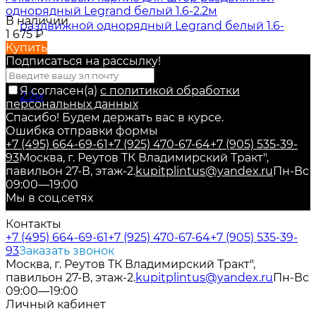
однорядный Legrand белый 1.6-2.2м
В наличии
1 675
₽
Купить
Подписаться на рассылкy!
Я согласен(a)
с политикой обработки
персональных данных
Спасибо! Будем держать вас в курсе.
Ошибка отправки формы
+7 (495) 664-69-61
+7 (925) 470-67-64
+7 (905) 535-39-
93
Москва, г. Реутов ТК Владимирский Тракт",
павильон 27-В, этаж-2.
kupitplintus@yandex.ru
Пн-Вс
09:00—19:00
Мы в соц.сетях
Контакты
+7 (495) 664-69-61
+7 (925) 470-67-64
+7 (905) 535-39-
93
Заказать звонок
Москва, г. Реутов ТК Владимирский Тракт",
павильон 27-В, этаж-2.
kupitplintus@yandex.ru
Пн-Вс
09:00—19:00
Личный кабинет