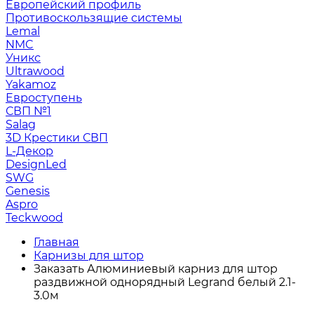
Европейский профиль
Противоскользящие системы
Lemal
NMC
Уникс
Ultrawood
Yakamoz
Евроступень
СВП №1
Salag
3D Крестики СВП
L-Декор
DesignLed
SWG
Genesis
Aspro
Teckwood
Главная
Карнизы для штор
Заказать Алюминиевый карниз для штор
раздвижной однорядный Legrand белый 2.1-
3.0м