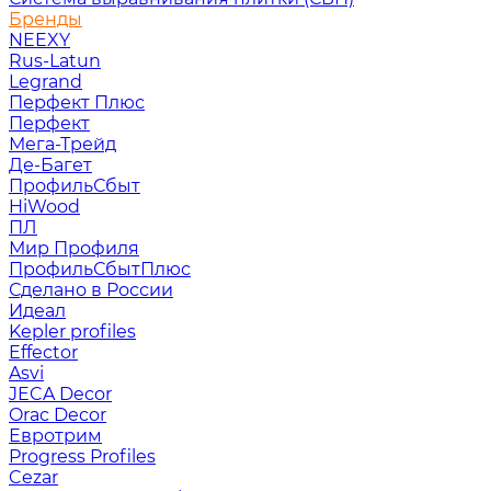
Бренды
NEEXY
Rus-Latun
Legrand
Перфект Плюс
Перфект
Мега-Трейд
Де-Багет
ПрофильСбыт
HiWood
ПЛ
Мир Профиля
ПрофильСбытПлюс
Сделано в России
Идеал
Kepler profiles
Effector
Asvi
JECA Decor
Orac Decor
Евротрим
Progress Profiles
Cezar