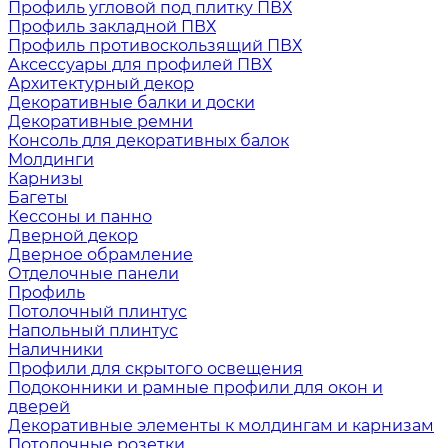
Профиль угловой под плитку ПВХ
Профиль закладной ПВХ
Профиль противоскользящий ПВХ
Аксессуары для профилей ПВХ
Архитектурный декор
Декоративные балки и доски
Декоративные ремни
Консоль для декоративных балок
Молдинги
Карнизы
Багеты
Кессоны и панно
Дверной декор
Дверное обрамление
Отделочные панели
Профиль
Потолочный плинтус
Напольный плинтус
Наличники
Профили для скрытого освещения
Подоконники и рамные профили для окон и
дверей
Декоративные элементы к молдингам и карнизам
Потолочные розетки