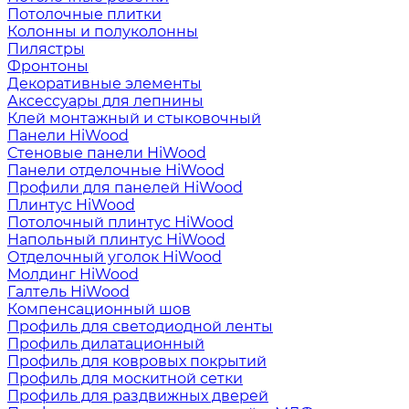
Потолочные плитки
Колонны и полуколонны
Пилястры
Фронтоны
Декоративные элементы
Аксессуары для лепнины
Клей монтажный и стыковочный
Панели HiWood
Стеновые панели HiWood
Панели отделочные HiWood
Профили для панелей HiWood
Плинтус HiWood
Потолочный плинтус HiWood
Напольный плинтус HiWood
Отделочный уголок HiWood
Молдинг HiWood
Галтель HiWood
Компенсационный шов
Профиль для светодиодной ленты
Профиль дилатационный
Профиль для ковровых покрытий
Профиль для москитной сетки
Профиль для раздвижных дверей