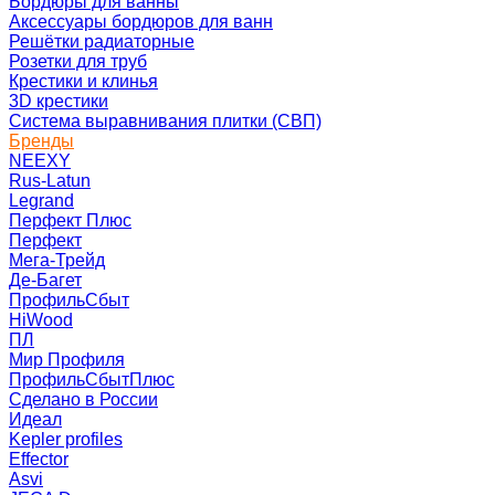
Бордюры для ванны
Аксессуары бордюров для ванн
Решётки радиаторные
Розетки для труб
Крестики и клинья
3D крестики
Система выравнивания плитки (СВП)
Бренды
NEEXY
Rus-Latun
Legrand
Перфект Плюс
Перфект
Мега-Трейд
Де-Багет
ПрофильСбыт
HiWood
ПЛ
Мир Профиля
ПрофильСбытПлюс
Сделано в России
Идеал
Kepler profiles
Effector
Asvi