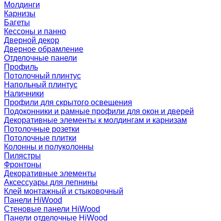
Молдинги
Карнизы
Багеты
Кессоны и панно
Дверной декор
Дверное обрамление
Отделочные панели
Профиль
Потолочный плинтус
Напольный плинтус
Наличники
Профили для скрытого освещения
Подоконники и рамные профили для окон и дверей
Декоративные элементы к молдингам и карнизам
Потолочные розетки
Потолочные плитки
Колонны и полуколонны
Пилястры
Фронтоны
Декоративные элементы
Аксессуары для лепнины
Клей монтажный и стыковочный
Панели HiWood
Стеновые панели HiWood
Панели отделочные HiWood