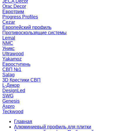
JECA Decor
Orac Decor
Евротрим
Progress Profiles
Cezar
Европейский профиль
Противоскользящие системы
Lemal
NMC
Уникс
Ultrawood
Yakamoz
Евроступень
СВП №1
Salag
3D Крестики СВП
L-Декор
DesignLed
SWG
Genesis
Aspro
Teckwood
Главная
Алюминиевый профиль для плитки