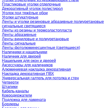
Пластиковые уголки отделочные
Декоративный уголок полистирол
Уголок под тяжёлые обои
Уголки штукатурные
Ленты и уголки резиновые абразивные полиуретановые
сигнальные светящиеся
Ленты из резины и термоэластопласта
Ленты абразивные
Ленты виниловые и полиуретановые
Ленты сигнальные
Ленты фотолюминесцентные (светящиеся)
Наличники и нащельники
Наличник для дверей
Нащельник для окон и дверей
Аксессуары для наличников
Алюминиевая накладка декоративная
Накладка декоративная ПВХ
Универсальная галтель для потолка и стен
Четверти
Штапики
Кабель-каналы
Ковродержатели
Подложка для ламината
Бордюры