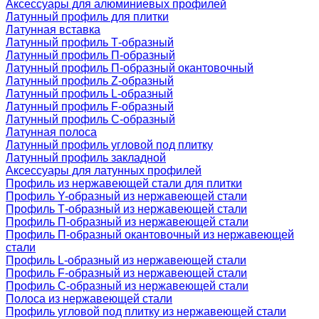
Аксессуары для алюминиевых профилей
Латунный профиль для плитки
Латунная вставка
Латунный профиль Т-образный
Латунный профиль П-образный
Латунный профиль П-образный окантовочный
Латунный профиль Z-образный
Латунный профиль L-образный
Латунный профиль F-образный
Латунный профиль C-образный
Латунная полоса
Латунный профиль угловой под плитку
Латунный профиль закладной
Аксессуары для латунных профилей
Профиль из нержавеющей стали для плитки
Профиль Y-образный из нержавеющей стали
Профиль Т-образный из нержавеющей стали
Профиль П-образный из нержавеющей стали
Профиль П-образный окантовочный из нержавеющей
стали
Профиль L-образный из нержавеющей стали
Профиль F-образный из нержавеющей стали
Профиль C-образный из нержавеющей стали
Полоса из нержавеющей стали
Профиль угловой под плитку из нержавеющей стали