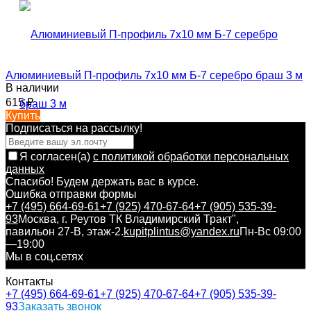
Алюминиевый П-профиль 7х10 мм Б-7 серебро браш 3 м
В наличии
615
₽
Купить
Подписаться на рассылкy!
Я согласен(a)
с политикой обработки персональных
данных
Спасибо! Будем держать вас в курсе.
Ошибка отправки формы
+7 (495) 664-69-61
+7 (925) 470-67-64
+7 (905) 535-39-
93
Москва, г. Реутов ТК Владимирский Тракт",
павильон 27-В, этаж-2.
kupitplintus@yandex.ru
Пн-Вс 09:00
—19:00
Мы в соц.сетях
Контакты
+7 (495) 664-69-61
+7 (925) 470-67-64
+7 (905) 535-39-
93
Заказать звонок