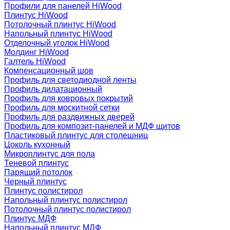
Профили для панелей HiWood
Плинтус HiWood
Потолочный плинтус HiWood
Напольный плинтус HiWood
Отделочный уголок HiWood
Молдинг HiWood
Галтель HiWood
Компенсационный шов
Профиль для светодиодной ленты
Профиль дилатационный
Профиль для ковровых покрытий
Профиль для москитной сетки
Профиль для раздвижных дверей
Профиль для композит-панелей и МДФ щитов
Пластиковый плинтус для столешниц
Цоколь кухонный
Микроплинтус для пола
Теневой плинтус
Парящий потолок
Черный плинтус
Плинтус полистирол
Напольный плинтус полистирол
Потолочный плинтус полистирол
Плинтус МДФ
Напольный плинтус МДФ