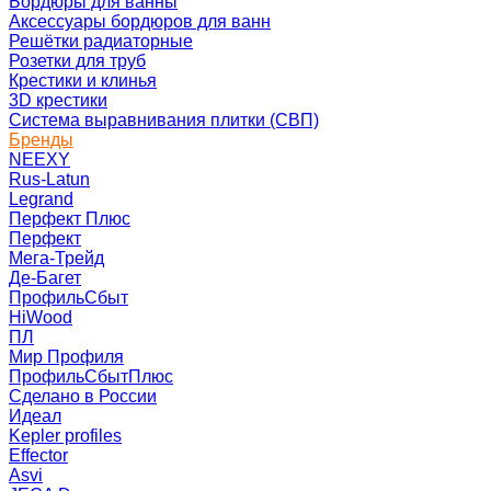
Бордюры для ванны
Аксессуары бордюров для ванн
Решётки радиаторные
Розетки для труб
Крестики и клинья
3D крестики
Система выравнивания плитки (СВП)
Бренды
NEEXY
Rus-Latun
Legrand
Перфект Плюс
Перфект
Мега-Трейд
Де-Багет
ПрофильСбыт
HiWood
ПЛ
Мир Профиля
ПрофильСбытПлюс
Сделано в России
Идеал
Kepler profiles
Effector
Asvi