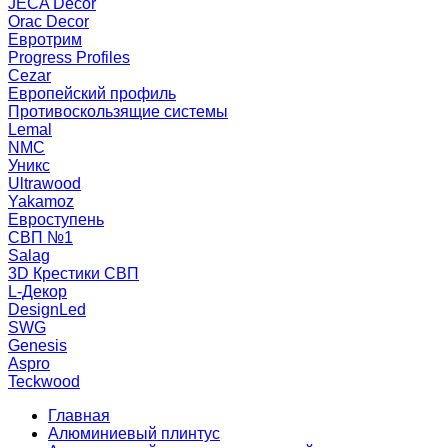
JECA Decor
Orac Decor
Евротрим
Progress Profiles
Cezar
Европейский профиль
Противоскользящие системы
Lemal
NMC
Уникс
Ultrawood
Yakamoz
Евроступень
СВП №1
Salag
3D Крестики СВП
L-Декор
DesignLed
SWG
Genesis
Aspro
Teckwood
Главная
Алюминиевый плинтус