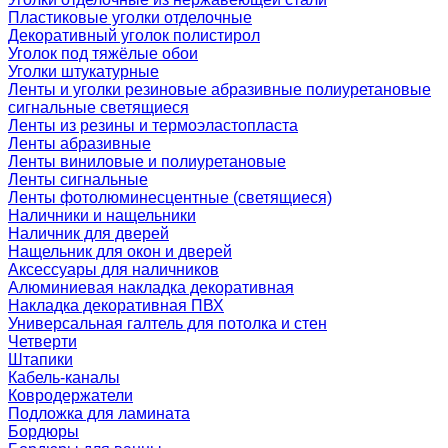
Пластиковые уголки отделочные
Декоративный уголок полистирол
Уголок под тяжёлые обои
Уголки штукатурные
Ленты и уголки резиновые абразивные полиуретановые
сигнальные светящиеся
Ленты из резины и термоэластопласта
Ленты абразивные
Ленты виниловые и полиуретановые
Ленты сигнальные
Ленты фотолюминесцентные (светящиеся)
Наличники и нащельники
Наличник для дверей
Нащельник для окон и дверей
Аксессуары для наличников
Алюминиевая накладка декоративная
Накладка декоративная ПВХ
Универсальная галтель для потолка и стен
Четверти
Штапики
Кабель-каналы
Ковродержатели
Подложка для ламината
Бордюры