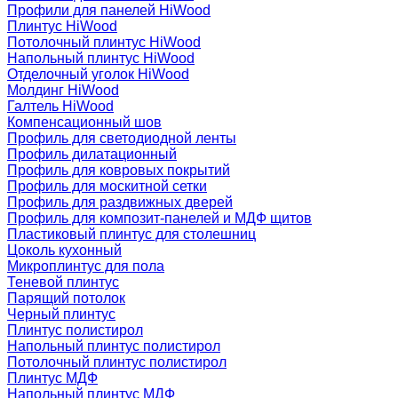
Профили для панелей HiWood
Плинтус HiWood
Потолочный плинтус HiWood
Напольный плинтус HiWood
Отделочный уголок HiWood
Молдинг HiWood
Галтель HiWood
Компенсационный шов
Профиль для светодиодной ленты
Профиль дилатационный
Профиль для ковровых покрытий
Профиль для москитной сетки
Профиль для раздвижных дверей
Профиль для композит-панелей и МДФ щитов
Пластиковый плинтус для столешниц
Цоколь кухонный
Микроплинтус для пола
Теневой плинтус
Парящий потолок
Черный плинтус
Плинтус полистирол
Напольный плинтус полистирол
Потолочный плинтус полистирол
Плинтус МДФ
Напольный плинтус МДФ