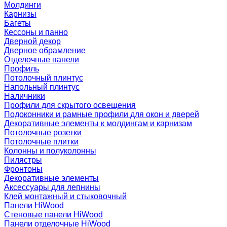
Молдинги
Карнизы
Багеты
Кессоны и панно
Дверной декор
Дверное обрамление
Отделочные панели
Профиль
Потолочный плинтус
Напольный плинтус
Наличники
Профили для скрытого освещения
Подоконники и рамные профили для окон и дверей
Декоративные элементы к молдингам и карнизам
Потолочные розетки
Потолочные плитки
Колонны и полуколонны
Пилястры
Фронтоны
Декоративные элементы
Аксессуары для лепнины
Клей монтажный и стыковочный
Панели HiWood
Стеновые панели HiWood
Панели отделочные HiWood