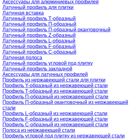
Аксессуары для алюминиевых профилей
Латунный профиль для плитки
Латунная вставка
Латунный профиль Т-образный
Латунный профиль П-образный
Латунный профиль П-образный окантовочный
Латунный профиль Z-образный
Латунный профиль L-образный
Латунный профиль F-образный
Латунный профиль C-образный
Латунная полоса
Латунный профиль угловой под плитку
Латунный профиль закладной
Аксессуары для латунных профилей
Профиль из нержавеющей стали для плитки
Профиль Y-образный из нержавеющей стали
Профиль Т-образный из нержавеющей стали
Профиль П-образный из нержавеющей стали
Профиль П-образный окантовочный из нержавеющей
стали
Профиль L-образный из нержавеющей стали
Профиль F-образный из нержавеющей стали
Профиль C-образный из нержавеющей стали
Полоса из нержавеющей стали
Профиль угловой под плитку из нержавеющей стали