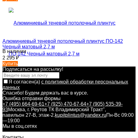
Алюминиевый теневой потолочный плинтус ПО-142
Черный матовый 2,7 м
В наличии
2 295
₽
Купить
Подписаться на рассылкy!
Я согласен(a)
с политикой обработки персональных
данных
Спасибо! Будем держать вас в курсе.
Ошибка отправки формы
+7 (495) 664-69-61
+7 (925) 470-67-64
+7 (905) 535-39-
93
Москва, г. Реутов ТК Владимирский Тракт",
павильон 27-В, этаж-2.
kupitplintus@yandex.ru
Пн-Вс 09:00
—19:00
Мы в соц.сетях
Контакты