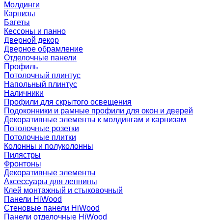
Молдинги
Карнизы
Багеты
Кессоны и панно
Дверной декор
Дверное обрамление
Отделочные панели
Профиль
Потолочный плинтус
Напольный плинтус
Наличники
Профили для скрытого освещения
Подоконники и рамные профили для окон и дверей
Декоративные элементы к молдингам и карнизам
Потолочные розетки
Потолочные плитки
Колонны и полуколонны
Пилястры
Фронтоны
Декоративные элементы
Аксессуары для лепнины
Клей монтажный и стыковочный
Панели HiWood
Стеновые панели HiWood
Панели отделочные HiWood