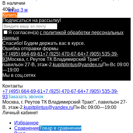
В наличии
400
₽
Купить
Подписаться на рассылкy!
Я согласен(a)
с политикой обработки персональных
данных
Спасибо! Будем держать вас в курсе.
Ошибка отправки формы
+7 (495) 664-69-61
+7 (925) 470-67-64
+7 (905) 535-39-
93
Москва, г. Реутов ТК Владимирский Тракт",
павильон 27-В, этаж-2.
kupitplintus@yandex.ru
Пн-Вс 09:00
—19:00
Мы в соц.сетях
Контакты
+7 (495) 664-69-61
+7 (925) 470-67-64
+7 (905) 535-39-
93
Заказать звонок
Москва, г. Реутов ТК Владимирский Тракт", павильон 27-
В, этаж-2.
kupitplintus@yandex.ru
Пн-Вс 09:00—19:00
Личный кабинет
Избранное
Сравнение
Товар в сравнении