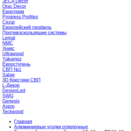
JECA Decor
Orac Decor
Евротрим
Progress Profiles
Cezar
Европейский профиль
Противоскользящие системы
Lemal
NMC
Уникс
Ultrawood
Yakamoz
Евроступень
СВП №1
Salag
3D Крестики СВП
L-Декор
DesignLed
SWG
Genesis
Aspro
Teckwood
Главная
Алюминиевые уголки отделочные