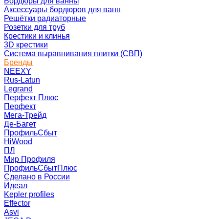
Бордюры для ванны
Аксессуары бордюров для ванн
Решётки радиаторные
Розетки для труб
Крестики и клинья
3D крестики
Система выравнивания плитки (СВП)
Бренды
NEEXY
Rus-Latun
Legrand
Перфект Плюс
Перфект
Мега-Трейд
Де-Багет
ПрофильСбыт
HiWood
ПЛ
Мир Профиля
ПрофильСбытПлюс
Сделано в России
Идеал
Kepler profiles
Effector
Asvi