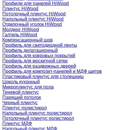
Профили для панелей HiWood
Плинтус HiWood
Потолочный плинтус HiWood
Напольный плинтус HiWood
Отделочный уголок HiWood
Молдинг HiWood
Галтель HiWood
Компенсационный шов
Профиль для светодиодной ленты
Профиль дилатационный
Профиль для ковровых покрытий
Профиль для москитной сетки
Профиль для раздвижных дверей
Профиль для композит-панелей и МДФ щитов
Пластиковый плинтус для столешниц
Цоколь кухонный
Микроплинтус для пола
Теневой плинтус
Парящий потолок
Черный плинтус
Плинтус полистирол
Напольный плинтус полистирол
Потолочный плинтус полистирол
Плинтус МДФ
Напольный плинтус МДФ