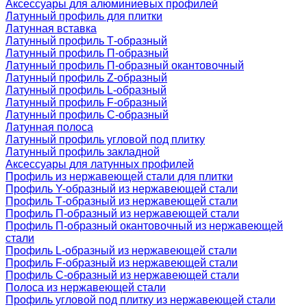
Аксессуары для алюминиевых профилей
Латунный профиль для плитки
Латунная вставка
Латунный профиль Т-образный
Латунный профиль П-образный
Латунный профиль П-образный окантовочный
Латунный профиль Z-образный
Латунный профиль L-образный
Латунный профиль F-образный
Латунный профиль C-образный
Латунная полоса
Латунный профиль угловой под плитку
Латунный профиль закладной
Аксессуары для латунных профилей
Профиль из нержавеющей стали для плитки
Профиль Y-образный из нержавеющей стали
Профиль Т-образный из нержавеющей стали
Профиль П-образный из нержавеющей стали
Профиль П-образный окантовочный из нержавеющей
стали
Профиль L-образный из нержавеющей стали
Профиль F-образный из нержавеющей стали
Профиль C-образный из нержавеющей стали
Полоса из нержавеющей стали
Профиль угловой под плитку из нержавеющей стали