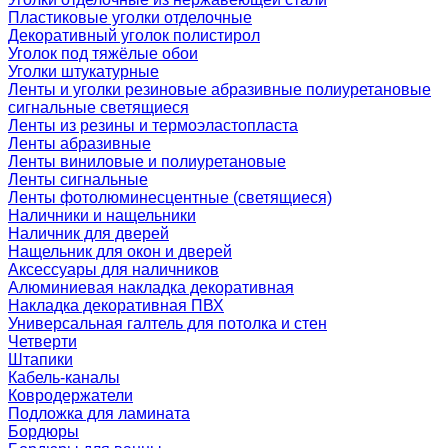
Пластиковые уголки отделочные
Декоративный уголок полистирол
Уголок под тяжёлые обои
Уголки штукатурные
Ленты и уголки резиновые абразивные полиуретановые
сигнальные светящиеся
Ленты из резины и термоэластопласта
Ленты абразивные
Ленты виниловые и полиуретановые
Ленты сигнальные
Ленты фотолюминесцентные (светящиеся)
Наличники и нащельники
Наличник для дверей
Нащельник для окон и дверей
Аксессуары для наличников
Алюминиевая накладка декоративная
Накладка декоративная ПВХ
Универсальная галтель для потолка и стен
Четверти
Штапики
Кабель-каналы
Ковродержатели
Подложка для ламината
Бордюры