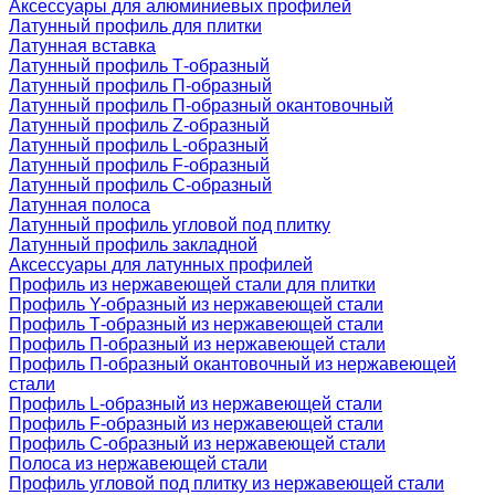
Аксессуары для алюминиевых профилей
Латунный профиль для плитки
Латунная вставка
Латунный профиль Т-образный
Латунный профиль П-образный
Латунный профиль П-образный окантовочный
Латунный профиль Z-образный
Латунный профиль L-образный
Латунный профиль F-образный
Латунный профиль C-образный
Латунная полоса
Латунный профиль угловой под плитку
Латунный профиль закладной
Аксессуары для латунных профилей
Профиль из нержавеющей стали для плитки
Профиль Y-образный из нержавеющей стали
Профиль Т-образный из нержавеющей стали
Профиль П-образный из нержавеющей стали
Профиль П-образный окантовочный из нержавеющей
стали
Профиль L-образный из нержавеющей стали
Профиль F-образный из нержавеющей стали
Профиль C-образный из нержавеющей стали
Полоса из нержавеющей стали
Профиль угловой под плитку из нержавеющей стали