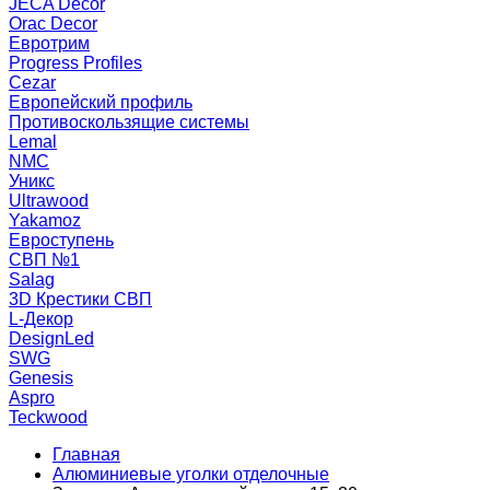
JECA Decor
Orac Decor
Евротрим
Progress Profiles
Cezar
Европейский профиль
Противоскользящие системы
Lemal
NMC
Уникс
Ultrawood
Yakamoz
Евроступень
СВП №1
Salag
3D Крестики СВП
L-Декор
DesignLed
SWG
Genesis
Aspro
Teckwood
Главная
Алюминиевые уголки отделочные