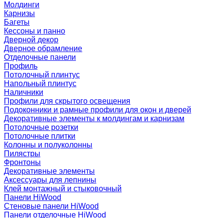
Молдинги
Карнизы
Багеты
Кессоны и панно
Дверной декор
Дверное обрамление
Отделочные панели
Профиль
Потолочный плинтус
Напольный плинтус
Наличники
Профили для скрытого освещения
Подоконники и рамные профили для окон и дверей
Декоративные элементы к молдингам и карнизам
Потолочные розетки
Потолочные плитки
Колонны и полуколонны
Пилястры
Фронтоны
Декоративные элементы
Аксессуары для лепнины
Клей монтажный и стыковочный
Панели HiWood
Стеновые панели HiWood
Панели отделочные HiWood