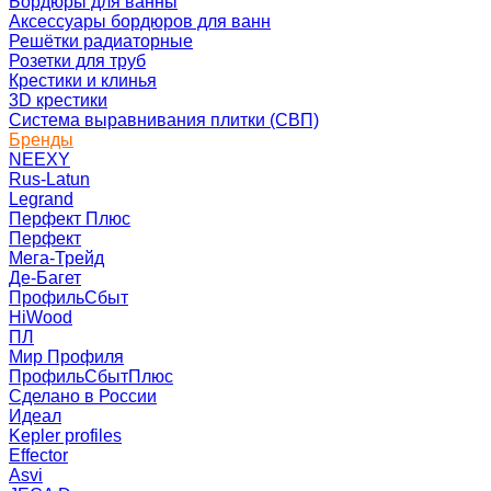
Бордюры для ванны
Аксессуары бордюров для ванн
Решётки радиаторные
Розетки для труб
Крестики и клинья
3D крестики
Система выравнивания плитки (СВП)
Бренды
NEEXY
Rus-Latun
Legrand
Перфект Плюс
Перфект
Мега-Трейд
Де-Багет
ПрофильСбыт
HiWood
ПЛ
Мир Профиля
ПрофильСбытПлюс
Сделано в России
Идеал
Kepler profiles
Effector
Asvi