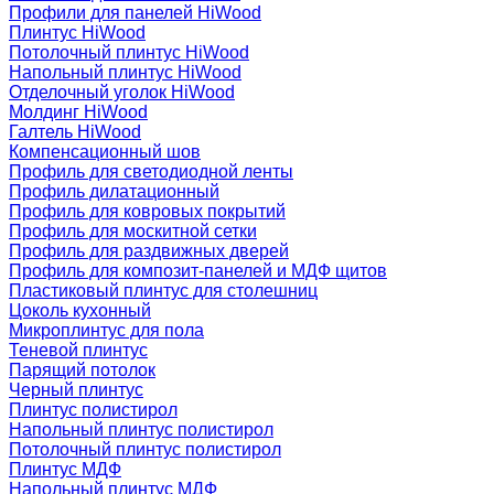
Профили для панелей HiWood
Плинтус HiWood
Потолочный плинтус HiWood
Напольный плинтус HiWood
Отделочный уголок HiWood
Молдинг HiWood
Галтель HiWood
Компенсационный шов
Профиль для светодиодной ленты
Профиль дилатационный
Профиль для ковровых покрытий
Профиль для москитной сетки
Профиль для раздвижных дверей
Профиль для композит-панелей и МДФ щитов
Пластиковый плинтус для столешниц
Цоколь кухонный
Микроплинтус для пола
Теневой плинтус
Парящий потолок
Черный плинтус
Плинтус полистирол
Напольный плинтус полистирол
Потолочный плинтус полистирол
Плинтус МДФ
Напольный плинтус МДФ