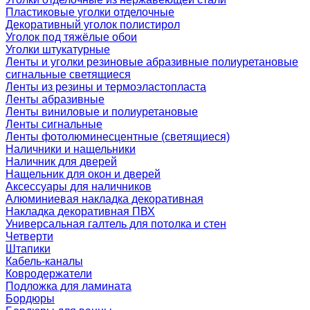
Пластиковые уголки отделочные
Декоративный уголок полистирол
Уголок под тяжёлые обои
Уголки штукатурные
Ленты и уголки резиновые абразивные полиуретановые
сигнальные светящиеся
Ленты из резины и термоэластопласта
Ленты абразивные
Ленты виниловые и полиуретановые
Ленты сигнальные
Ленты фотолюминесцентные (светящиеся)
Наличники и нащельники
Наличник для дверей
Нащельник для окон и дверей
Аксессуары для наличников
Алюминиевая накладка декоративная
Накладка декоративная ПВХ
Универсальная галтель для потолка и стен
Четверти
Штапики
Кабель-каналы
Ковродержатели
Подложка для ламината
Бордюры