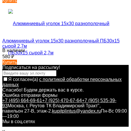
Купить
Алюминиевый уголок 15х30 разнополочный ПБ30х15
сырой 2,7м
В наличии
580
₽
Купить
Подписаться на рассылкy!
Я согласен(a)
с политикой обработки персональных
данных
Спасибо! Будем держать вас в курсе.
Ошибка отправки формы
+7 (495) 664-69-61
+7 (925) 470-67-64
+7 (905) 535-39-
93
Москва, г. Реутов ТК Владимирский Тракт",
павильон 27-В, этаж-2.
kupitplintus@yandex.ru
Пн-Вс 09:00
—19:00
Мы в соц.сетях