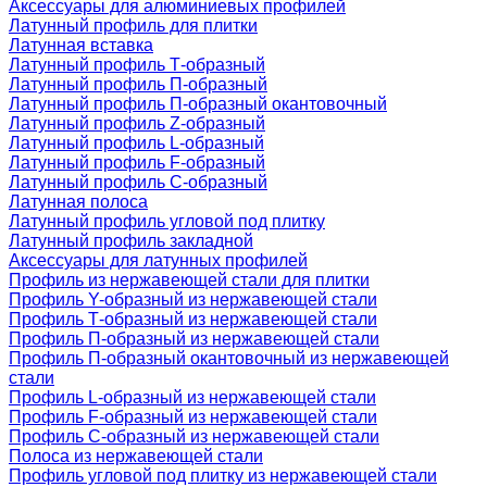
Аксессуары для алюминиевых профилей
Латунный профиль для плитки
Латунная вставка
Латунный профиль Т-образный
Латунный профиль П-образный
Латунный профиль П-образный окантовочный
Латунный профиль Z-образный
Латунный профиль L-образный
Латунный профиль F-образный
Латунный профиль C-образный
Латунная полоса
Латунный профиль угловой под плитку
Латунный профиль закладной
Аксессуары для латунных профилей
Профиль из нержавеющей стали для плитки
Профиль Y-образный из нержавеющей стали
Профиль Т-образный из нержавеющей стали
Профиль П-образный из нержавеющей стали
Профиль П-образный окантовочный из нержавеющей
стали
Профиль L-образный из нержавеющей стали
Профиль F-образный из нержавеющей стали
Профиль C-образный из нержавеющей стали
Полоса из нержавеющей стали
Профиль угловой под плитку из нержавеющей стали