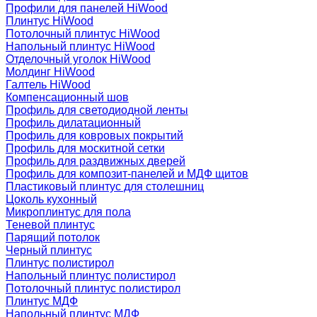
Профили для панелей HiWood
Плинтус HiWood
Потолочный плинтус HiWood
Напольный плинтус HiWood
Отделочный уголок HiWood
Молдинг HiWood
Галтель HiWood
Компенсационный шов
Профиль для светодиодной ленты
Профиль дилатационный
Профиль для ковровых покрытий
Профиль для москитной сетки
Профиль для раздвижных дверей
Профиль для композит-панелей и МДФ щитов
Пластиковый плинтус для столешниц
Цоколь кухонный
Микроплинтус для пола
Теневой плинтус
Парящий потолок
Черный плинтус
Плинтус полистирол
Напольный плинтус полистирол
Потолочный плинтус полистирол
Плинтус МДФ
Напольный плинтус МДФ