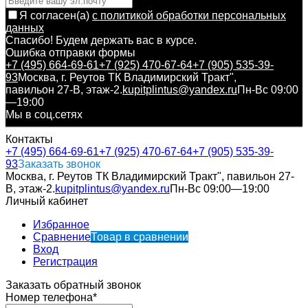
Я согласен(a)
с политикой обработки персональных
данных
Спасибо! Будем держать вас в курсе.
Ошибка отправки формы
+7 (495) 664-69-61
+7 (925) 470-67-64
+7 (905) 535-39-
93
Москва, г. Реутов ТК Владимирский Тракт",
павильон 27-В, этаж-2.
kupitplintus@yandex.ru
Пн-Вс 09:00
—19:00
Мы в соц.сетях
Контакты
+7 (495) 664-69-61
+7 (925) 470-67-64
+7 (905) 535-39-
93
Заказать звонок
Москва, г. Реутов ТК Владимирский Тракт", павильон 27-
В, этаж-2.
kupitplintus@yandex.ru
Пн-Вс 09:00—19:00
Личный кабинет
Избранное
Сравнение
Товар в сравнении
Вход
Регистрация
Заказать обратный звонок
Номер телефона*