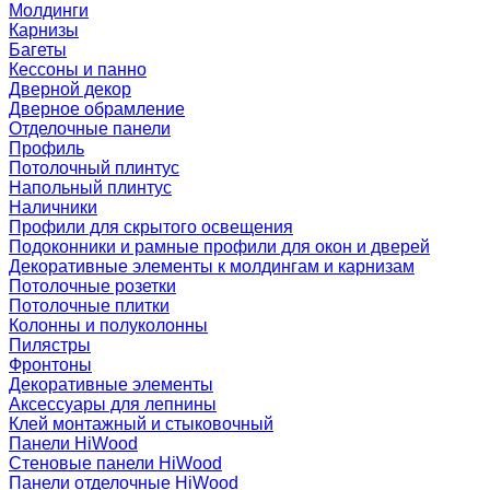
Молдинги
Карнизы
Багеты
Кессоны и панно
Дверной декор
Дверное обрамление
Отделочные панели
Профиль
Потолочный плинтус
Напольный плинтус
Наличники
Профили для скрытого освещения
Подоконники и рамные профили для окон и дверей
Декоративные элементы к молдингам и карнизам
Потолочные розетки
Потолочные плитки
Колонны и полуколонны
Пилястры
Фронтоны
Декоративные элементы
Аксессуары для лепнины
Клей монтажный и стыковочный
Панели HiWood
Стеновые панели HiWood
Панели отделочные HiWood