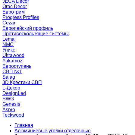
JECA Decor
Orac Decor
Евротрим
Progress Profiles
Cezar
Европейский профиль
Противоскользящие системы
Lemal
NMC
Уникс
Ultrawood
Yakamoz
Евроступень
СВП №1
Salag
3D Крестики СВП
L-Декор
DesignLed
SWG
Genesis
Aspro
Teckwood
Главная
Алюминиевые уголки отделочные