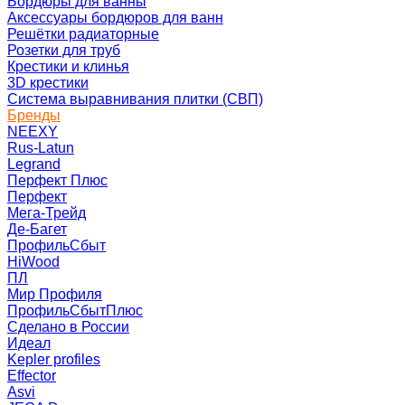
Бордюры для ванны
Аксессуары бордюров для ванн
Решётки радиаторные
Розетки для труб
Крестики и клинья
3D крестики
Система выравнивания плитки (СВП)
Бренды
NEEXY
Rus-Latun
Legrand
Перфект Плюс
Перфект
Мега-Трейд
Де-Багет
ПрофильСбыт
HiWood
ПЛ
Мир Профиля
ПрофильСбытПлюс
Сделано в России
Идеал
Kepler profiles
Effector
Asvi