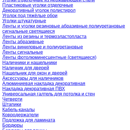
Пластиковые уголки отделочные
Декоративный уголок полистирол
Уголок под тяжёлые обои
Уголки штукатурные
Ленты и уголки резиновые абразивные полиуретановые
сигнальные светящиеся
Ленты из резины и термоэластопласта
Ленты абразивные
Ленты виниловые и полиуретановые
Ленты сигнальные
Ленты фотолюминесцентные (светящиеся)
Наличники и нащельники
Наличник для дверей
Нащельник для окон и дверей
Аксессуары для наличников
Алюминиевая накладка декоративная
Накладка декоративная ПВХ
Универсальная галтель для потолка и стен
Четверти
Штапики
Кабель-каналы
Ковродержатели
Подложка для ламината
Бордюры