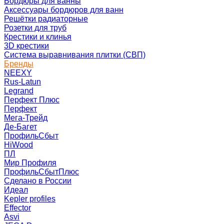
Бордюры для ванны
Аксессуары бордюров для ванн
Решётки радиаторные
Розетки для труб
Крестики и клинья
3D крестики
Система выравнивания плитки (СВП)
Бренды
NEEXY
Rus-Latun
Legrand
Перфект Плюс
Перфект
Мега-Трейд
Де-Багет
ПрофильСбыт
HiWood
ПЛ
Мир Профиля
ПрофильСбытПлюс
Сделано в России
Идеал
Kepler profiles
Effector
Asvi