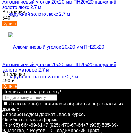
Алюминиевый уголок 20х20 мм ПН20х20 наружний
золото люкс 2,7 м
В наличии
540
₽
Купить
Алюминиевый уголок 20х20 мм ПН20х20 наружний
золото матовое 2,7 м
В наличии
490
₽
Купить
Подписаться на рассылкy!
Я согласен(a)
с политикой обработки персональных
данных
Спасибо! Будем держать вас в курсе.
Ошибка отправки формы
+7 (495) 664-69-61
+7 (925) 470-67-64
+7 (905) 535-39-
93
Москва, г. Реутов ТК Владимирский Тракт",