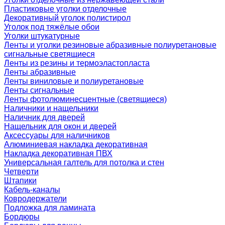
Пластиковые уголки отделочные
Декоративный уголок полистирол
Уголок под тяжёлые обои
Уголки штукатурные
Ленты и уголки резиновые абразивные полиуретановые
сигнальные светящиеся
Ленты из резины и термоэластопласта
Ленты абразивные
Ленты виниловые и полиуретановые
Ленты сигнальные
Ленты фотолюминесцентные (светящиеся)
Наличники и нащельники
Наличник для дверей
Нащельник для окон и дверей
Аксессуары для наличников
Алюминиевая накладка декоративная
Накладка декоративная ПВХ
Универсальная галтель для потолка и стен
Четверти
Штапики
Кабель-каналы
Ковродержатели
Подложка для ламината
Бордюры