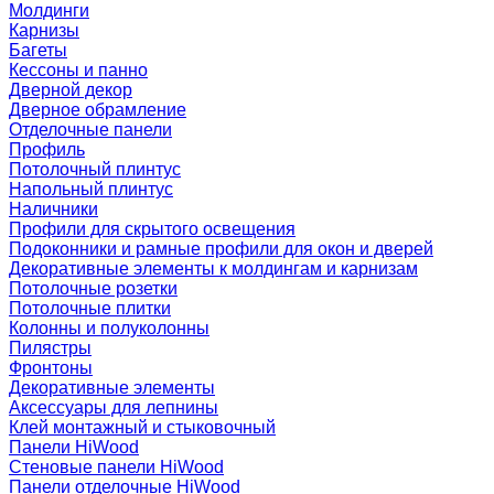
Молдинги
Карнизы
Багеты
Кессоны и панно
Дверной декор
Дверное обрамление
Отделочные панели
Профиль
Потолочный плинтус
Напольный плинтус
Наличники
Профили для скрытого освещения
Подоконники и рамные профили для окон и дверей
Декоративные элементы к молдингам и карнизам
Потолочные розетки
Потолочные плитки
Колонны и полуколонны
Пилястры
Фронтоны
Декоративные элементы
Аксессуары для лепнины
Клей монтажный и стыковочный
Панели HiWood
Стеновые панели HiWood
Панели отделочные HiWood