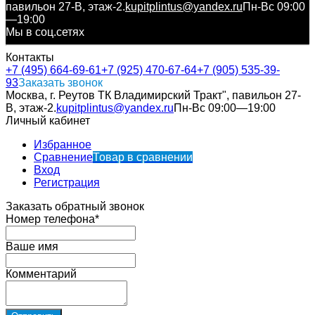
павильон 27-В, этаж-2.
kupitplintus@yandex.ru
Пн-Вс 09:00
—19:00
Мы в соц.сетях
Контакты
+7 (495) 664-69-61
+7 (925) 470-67-64
+7 (905) 535-39-
93
Заказать звонок
Москва, г. Реутов ТК Владимирский Тракт", павильон 27-
В, этаж-2.
kupitplintus@yandex.ru
Пн-Вс 09:00—19:00
Личный кабинет
Избранное
Сравнение
Товар в сравнении
Вход
Регистрация
Заказать обратный звонок
Номер телефона*
Ваше имя
Комментарий