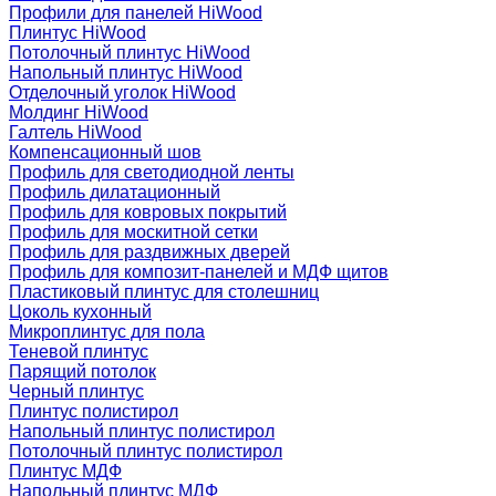
Профили для панелей HiWood
Плинтус HiWood
Потолочный плинтус HiWood
Напольный плинтус HiWood
Отделочный уголок HiWood
Молдинг HiWood
Галтель HiWood
Компенсационный шов
Профиль для светодиодной ленты
Профиль дилатационный
Профиль для ковровых покрытий
Профиль для москитной сетки
Профиль для раздвижных дверей
Профиль для композит-панелей и МДФ щитов
Пластиковый плинтус для столешниц
Цоколь кухонный
Микроплинтус для пола
Теневой плинтус
Парящий потолок
Черный плинтус
Плинтус полистирол
Напольный плинтус полистирол
Потолочный плинтус полистирол
Плинтус МДФ
Напольный плинтус МДФ