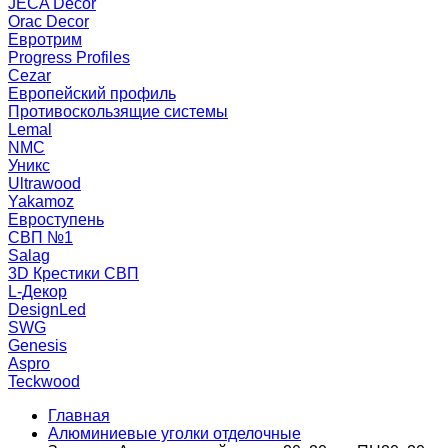
JECA Decor
Orac Decor
Евротрим
Progress Profiles
Cezar
Европейский профиль
Противоскользящие системы
Lemal
NMC
Уникс
Ultrawood
Yakamoz
Евроступень
СВП №1
Salag
3D Крестики СВП
L-Декор
DesignLed
SWG
Genesis
Aspro
Teckwood
Главная
Алюминиевые уголки отделочные