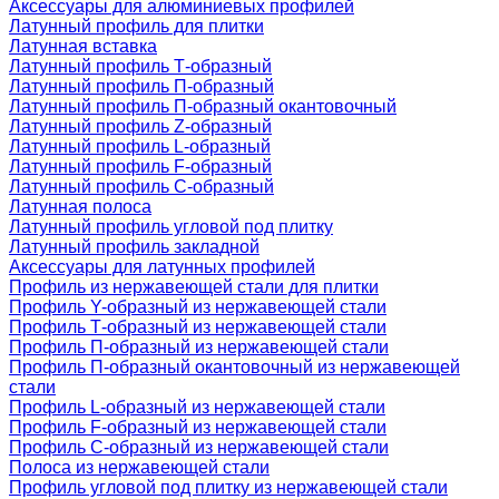
Аксессуары для алюминиевых профилей
Латунный профиль для плитки
Латунная вставка
Латунный профиль Т-образный
Латунный профиль П-образный
Латунный профиль П-образный окантовочный
Латунный профиль Z-образный
Латунный профиль L-образный
Латунный профиль F-образный
Латунный профиль C-образный
Латунная полоса
Латунный профиль угловой под плитку
Латунный профиль закладной
Аксессуары для латунных профилей
Профиль из нержавеющей стали для плитки
Профиль Y-образный из нержавеющей стали
Профиль Т-образный из нержавеющей стали
Профиль П-образный из нержавеющей стали
Профиль П-образный окантовочный из нержавеющей
стали
Профиль L-образный из нержавеющей стали
Профиль F-образный из нержавеющей стали
Профиль C-образный из нержавеющей стали
Полоса из нержавеющей стали
Профиль угловой под плитку из нержавеющей стали