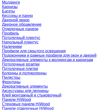
Молдинги
Карнизы
Багеты
Кессоны и панно
Дверной декор
Дверное обрамление
Отделочные панели
Профиль
Потолочный плинтус
Напольный плинтус
Наличники
Профили для скрытого освещения
Подоконники и рамные профили для окон и дверей
Декоративные элементы к молдингам и карнизам
Потолочные розетки
Потолочные плитки
Колонны и полуколонны
Пилястры
Фронтоны
Декоративные элементы
Аксессуары для лепнины
Клей монтажный и стыковочный
Панели HiWood
Стеновые панели HiWood
Панели отделочные HiWood