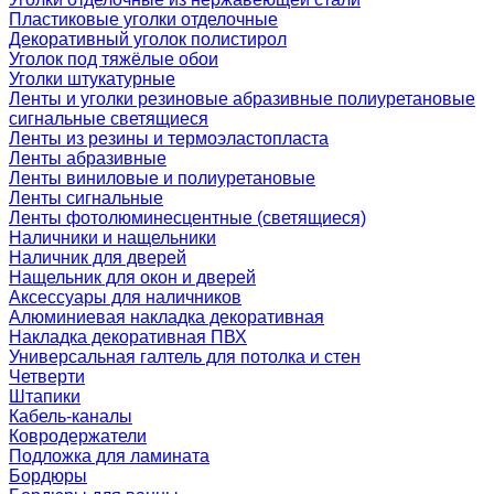
Пластиковые уголки отделочные
Декоративный уголок полистирол
Уголок под тяжёлые обои
Уголки штукатурные
Ленты и уголки резиновые абразивные полиуретановые
сигнальные светящиеся
Ленты из резины и термоэластопласта
Ленты абразивные
Ленты виниловые и полиуретановые
Ленты сигнальные
Ленты фотолюминесцентные (светящиеся)
Наличники и нащельники
Наличник для дверей
Нащельник для окон и дверей
Аксессуары для наличников
Алюминиевая накладка декоративная
Накладка декоративная ПВХ
Универсальная галтель для потолка и стен
Четверти
Штапики
Кабель-каналы
Ковродержатели
Подложка для ламината
Бордюры