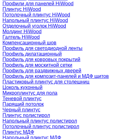
Профили для панелей HiWood
Плинтус HiWood
Потолочный плинтус HiWood
Напольный плинтус HiWood
Отделочный уголок HiWood
Молдинг HiWood
Галтель HiWood
Компенсационный шов
Профиль для светодиодной ленты
Профиль дилатационный
Профиль для ковровых покрытий
Профиль для москитной сетки
Профиль для раздвижных дверей
Профиль для композит-панелей и МДФ щитов
Пластиковый плинтус для столешниц
Цоколь кухонный
Микроплинтус для пола
Теневой плинтус
Парящий потолок
Черный плинтус
Плинтус полистирол
Напольный плинтус полистирол
Потолочный плинтус полистирол
Плинтус МДФ
Напольный плинтус МДФ