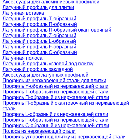
Аксессуары для алюминиевых профилей
Латунный профиль для плитки
Латунная вставка
Латунный профиль Т-образный
Латунный профиль П-образный
Латунный профиль П-образный окантовочный
Латунный профиль Z-образный
Латунный профиль L-образный
Латунный профиль F-образный
Латунный профиль C-образный
Латунная полоса
Латунный профиль угловой под плитку
Латунный профиль закладной
Аксессуары для латунных профилей
Профиль из нержавеющей стали для плитки
Профиль Y-образный из нержавеющей стали
Профиль Т-образный из нержавеющей стали
Профиль П-образный из нержавеющей стали
Профиль П-образный окантовочный из нержавеющей
стали
Профиль L-образный из нержавеющей стали
Профиль F-образный из нержавеющей стали
Профиль C-образный из нержавеющей стали
Полоса из нержавеющей стали
Профиль угловой под плитку из нержавеющей стали