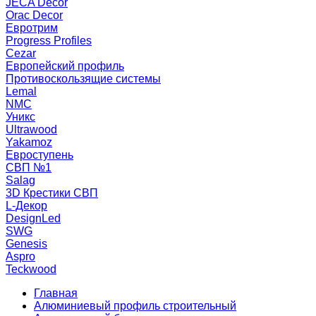
JECA Decor
Orac Decor
Евротрим
Progress Profiles
Cezar
Европейский профиль
Противоскользящие системы
Lemal
NMC
Уникс
Ultrawood
Yakamoz
Евроступень
СВП №1
Salag
3D Крестики СВП
L-Декор
DesignLed
SWG
Genesis
Aspro
Teckwood
Главная
Алюминиевый профиль строительный