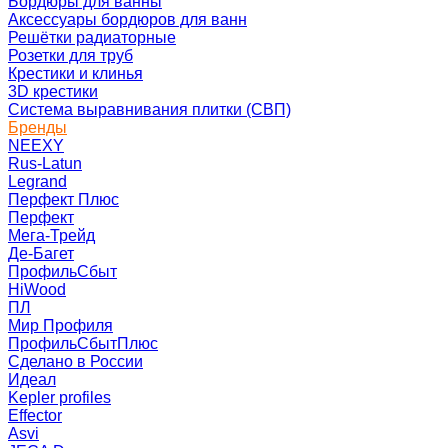
Бордюры для ванны
Аксессуары бордюров для ванн
Решётки радиаторные
Розетки для труб
Крестики и клинья
3D крестики
Система выравнивания плитки (СВП)
Бренды
NEEXY
Rus-Latun
Legrand
Перфект Плюс
Перфект
Мега-Трейд
Де-Багет
ПрофильСбыт
HiWood
ПЛ
Мир Профиля
ПрофильСбытПлюс
Сделано в России
Идеал
Kepler profiles
Effector
Asvi