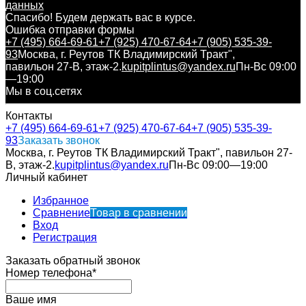
данных
Спасибо! Будем держать вас в курсе.
Ошибка отправки формы
+7 (495) 664-69-61
+7 (925) 470-67-64
+7 (905) 535-39-
93
Москва, г. Реутов ТК Владимирский Тракт",
павильон 27-В, этаж-2.
kupitplintus@yandex.ru
Пн-Вс 09:00
—19:00
Мы в соц.сетях
Контакты
+7 (495) 664-69-61
+7 (925) 470-67-64
+7 (905) 535-39-
93
Заказать звонок
Москва, г. Реутов ТК Владимирский Тракт", павильон 27-
В, этаж-2.
kupitplintus@yandex.ru
Пн-Вс 09:00—19:00
Личный кабинет
Избранное
Сравнение
Товар в сравнении
Вход
Регистрация
Заказать обратный звонок
Номер телефона*
Ваше имя