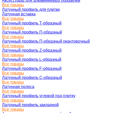
Аксессуары для алюминиевых профилей
Все товары
Латунный профиль для плитки
Латунная вставка
Все товары
Латунный профиль Т-образный
Все товары
Латунный профиль П-образный
Все товары
Латунный профиль П-образный окантовочный
Все товары
Латунный профиль Z-образный
Все товары
Латунный профиль L-образный
Все товары
Латунный профиль F-образный
Все товары
Латунный профиль C-образный
Все товары
Латунная полоса
Все товары
Латунный профиль угловой под плитку
Все товары
Латунный профиль закладной
Все товары