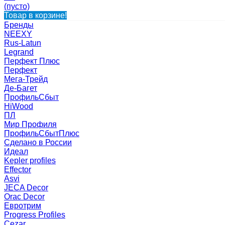
(пусто)
Товар в корзине!
Бренды
NEEXY
Rus-Latun
Legrand
Перфект Плюс
Перфект
Мега-Трейд
Де-Багет
ПрофильСбыт
HiWood
ПЛ
Мир Профиля
ПрофильСбытПлюс
Сделано в России
Идеал
Kepler profiles
Effector
Asvi
JECA Decor
Orac Decor
Евротрим
Progress Profiles
Cezar