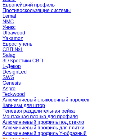
Европейский профиль
Противоскользящие системы
Lemal
NMC
Уникс
Ultrawood
Yakamoz
Евроступень
СВП №1
Salag
3D Крестики СВП
L-Декор
DesignLed
SWG
Genesis
Aspro
Teckwood
Алюминиевый стыковочный порожек
Карнизы для штор
Теневая разделительная рейка
Монтажная планка для профиля
Алюминиевый профиль под стекло
Алюминиевый профиль для плитки
Алюминиевый профиль Y-образный
Все товары