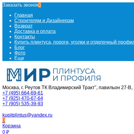
Заказать звонок
0
Главная
Строителям и Дизайнерам
Возврат
Доставка и оплата
Контакты
Купить плинтуса, пороги, уголки и отделочный проф
Блог
Фото
Еще
Москва, г. Реутов ТК Владимирский Тракт", павильон 27-В, 
+7 (495) 664-69-61
+7 (925) 470-67-64
+7 (905) 535-39-93
kupitplintus@yandex.ru
0
Корзина
0
₽