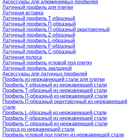
Аксессуары для алюминиевых профилей
Латунный профиль для плитки
Латунная вставка
Латунный профиль Т-образный
Латунный профиль П-образный
Латунный профиль П-образный окантовочный
Латунный профиль Z-образный
Латунный профиль L-образный
Латунный профиль F-образный
Латунный профиль C-образный
Латунная полоса
Латунный профиль угловой под плитку
Латунный профиль закладной
Аксессуары для латунных профилей
Профиль из нержавеющей стали для плитки
Профиль Y-образный из нержавеющей стали
Профиль Т-образный из нержавеющей стали
Профиль П-образный из нержавеющей стали
Профиль П-образный окантовочный из нержавеющей
стали
Профиль L-образный из нержавеющей стали
Профиль F-образный из нержавеющей стали
Профиль C-образный из нержавеющей стали
Полоса из нержавеющей стали
Профиль угловой под плитку из нержавеющей стали