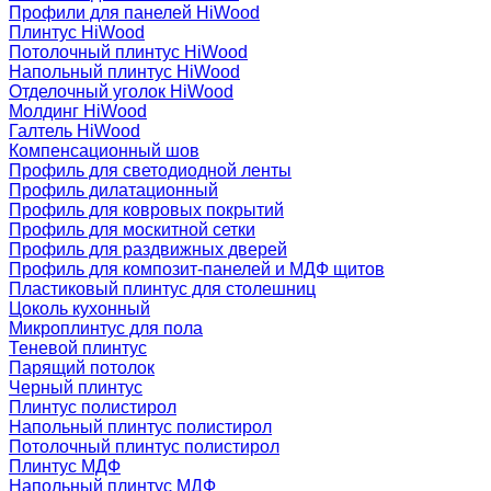
Профили для панелей HiWood
Плинтус HiWood
Потолочный плинтус HiWood
Напольный плинтус HiWood
Отделочный уголок HiWood
Молдинг HiWood
Галтель HiWood
Компенсационный шов
Профиль для светодиодной ленты
Профиль дилатационный
Профиль для ковровых покрытий
Профиль для москитной сетки
Профиль для раздвижных дверей
Профиль для композит-панелей и МДФ щитов
Пластиковый плинтус для столешниц
Цоколь кухонный
Микроплинтус для пола
Теневой плинтус
Парящий потолок
Черный плинтус
Плинтус полистирол
Напольный плинтус полистирол
Потолочный плинтус полистирол
Плинтус МДФ
Напольный плинтус МДФ