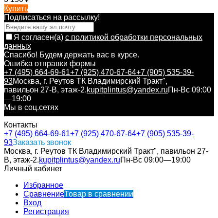
Купить
Подписаться на рассылкy!
Я согласен(a)
с политикой обработки персональных
данных
Спасибо! Будем держать вас в курсе.
Ошибка отправки формы
+7 (495) 664-69-61
+7 (925) 470-67-64
+7 (905) 535-39-
93
Москва, г. Реутов ТК Владимирский Тракт",
павильон 27-В, этаж-2.
kupitplintus@yandex.ru
Пн-Вс 09:00
—19:00
Мы в соц.сетях
Контакты
+7 (495) 664-69-61
+7 (925) 470-67-64
+7 (905) 535-39-
93
Заказать звонок
Москва, г. Реутов ТК Владимирский Тракт", павильон 27-
В, этаж-2.
kupitplintus@yandex.ru
Пн-Вс 09:00—19:00
Личный кабинет
Избранное
Сравнение
Товар в сравнении
Вход
Регистрация