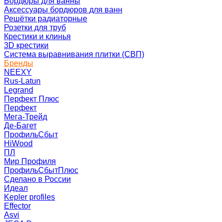
Бордюры для ванны
Аксессуары бордюров для ванн
Решётки радиаторные
Розетки для труб
Крестики и клинья
3D крестики
Система выравнивания плитки (СВП)
Бренды
NEEXY
Rus-Latun
Legrand
Перфект Плюс
Перфект
Мега-Трейд
Де-Багет
ПрофильСбыт
HiWood
ПЛ
Мир Профиля
ПрофильСбытПлюс
Сделано в России
Идеал
Kepler profiles
Effector
Asvi