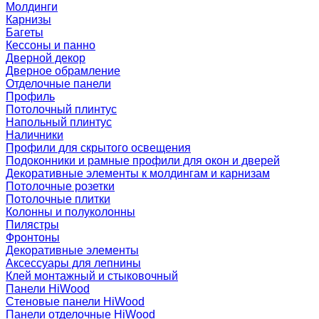
Молдинги
Карнизы
Багеты
Кессоны и панно
Дверной декор
Дверное обрамление
Отделочные панели
Профиль
Потолочный плинтус
Напольный плинтус
Наличники
Профили для скрытого освещения
Подоконники и рамные профили для окон и дверей
Декоративные элементы к молдингам и карнизам
Потолочные розетки
Потолочные плитки
Колонны и полуколонны
Пилястры
Фронтоны
Декоративные элементы
Аксессуары для лепнины
Клей монтажный и стыковочный
Панели HiWood
Стеновые панели HiWood
Панели отделочные HiWood