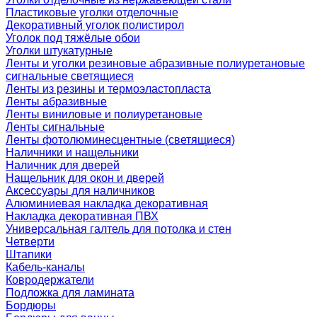
Пластиковые уголки отделочные
Декоративный уголок полистирол
Уголок под тяжёлые обои
Уголки штукатурные
Ленты и уголки резиновые абразивные полиуретановые
сигнальные светящиеся
Ленты из резины и термоэластопласта
Ленты абразивные
Ленты виниловые и полиуретановые
Ленты сигнальные
Ленты фотолюминесцентные (светящиеся)
Наличники и нащельники
Наличник для дверей
Нащельник для окон и дверей
Аксессуары для наличников
Алюминиевая накладка декоративная
Накладка декоративная ПВХ
Универсальная галтель для потолка и стен
Четверти
Штапики
Кабель-каналы
Ковродержатели
Подложка для ламината
Бордюры