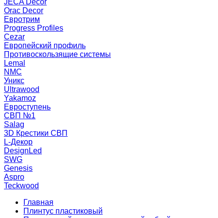
JECA Decor
Orac Decor
Евротрим
Progress Profiles
Cezar
Европейский профиль
Противоскользящие системы
Lemal
NMC
Уникс
Ultrawood
Yakamoz
Евроступень
СВП №1
Salag
3D Крестики СВП
L-Декор
DesignLed
SWG
Genesis
Aspro
Teckwood
Главная
Плинтус пластиковый