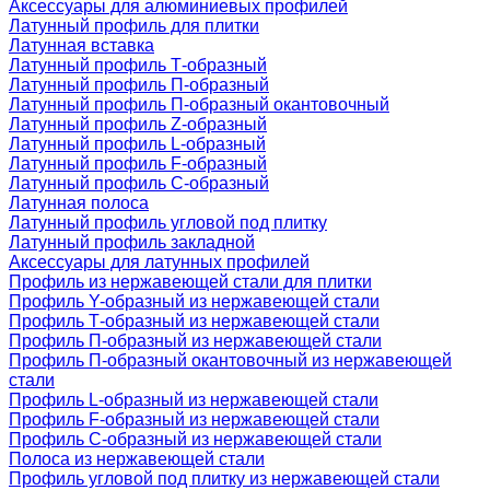
Аксессуары для алюминиевых профилей
Латунный профиль для плитки
Латунная вставка
Латунный профиль Т-образный
Латунный профиль П-образный
Латунный профиль П-образный окантовочный
Латунный профиль Z-образный
Латунный профиль L-образный
Латунный профиль F-образный
Латунный профиль C-образный
Латунная полоса
Латунный профиль угловой под плитку
Латунный профиль закладной
Аксессуары для латунных профилей
Профиль из нержавеющей стали для плитки
Профиль Y-образный из нержавеющей стали
Профиль Т-образный из нержавеющей стали
Профиль П-образный из нержавеющей стали
Профиль П-образный окантовочный из нержавеющей
стали
Профиль L-образный из нержавеющей стали
Профиль F-образный из нержавеющей стали
Профиль C-образный из нержавеющей стали
Полоса из нержавеющей стали
Профиль угловой под плитку из нержавеющей стали