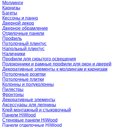
Молдинги
Карнизы
Багеты
Кессоны и панно
Дверной декор
Дверное обрамление
Отделочные панели
Профиль
Потолочный плинтус
Напольный плинтус
Наличники
Профили для скрытого освещения
Подоконники и рамные профили для окон и дверей
Декоративные элементы к молдингам и карнизам
Потолочные розетки
Потолочные плитки
Колонны и полуколонны
Пилястры
Фронтоны
Декоративные элементы
Аксессуары для лепнины
Клей монтажный и стыковочный
Панели HiWood
Стеновые панели HiWood
Панели отделочные HiWood