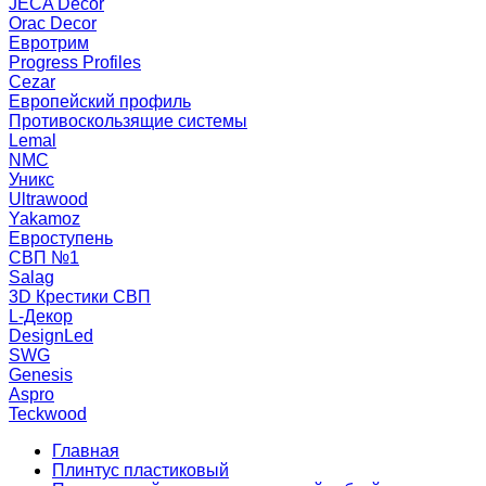
JECA Decor
Orac Decor
Евротрим
Progress Profiles
Cezar
Европейский профиль
Противоскользящие системы
Lemal
NMC
Уникс
Ultrawood
Yakamoz
Евроступень
СВП №1
Salag
3D Крестики СВП
L-Декор
DesignLed
SWG
Genesis
Aspro
Teckwood
Главная
Плинтус пластиковый