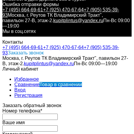
Ошибка отправки формы
+7 (495) 664-69-61
+7 (925) 470-67-64
+7 (905) 535-39-
93
Москва, г. Реутов ТК Владимирский Тракт",
павильон 27-В, этаж-2.
kupitplintus@yandex.ru
Пн-Вс 09:00
—19:00
Мы в соц.сетях
Контакты
+7 (495) 664-69-61
+7 (925) 470-67-64
+7 (905) 535-39-
93
Заказать звонок
Москва, г. Реутов ТК Владимирский Тракт", павильон 27-
В, этаж-2.
kupitplintus@yandex.ru
Пн-Вс 09:00—19:00
Личный кабинет
Избранное
Сравнение
Товар в сравнении
Вход
Регистрация
Заказать обратный звонок
Номер телефона*
Ваше имя