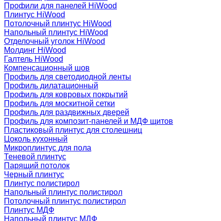
Профили для панелей HiWood
Плинтус HiWood
Потолочный плинтус HiWood
Напольный плинтус HiWood
Отделочный уголок HiWood
Молдинг HiWood
Галтель HiWood
Компенсационный шов
Профиль для светодиодной ленты
Профиль дилатационный
Профиль для ковровых покрытий
Профиль для москитной сетки
Профиль для раздвижных дверей
Профиль для композит-панелей и МДФ щитов
Пластиковый плинтус для столешниц
Цоколь кухонный
Микроплинтус для пола
Теневой плинтус
Парящий потолок
Черный плинтус
Плинтус полистирол
Напольный плинтус полистирол
Потолочный плинтус полистирол
Плинтус МДФ
Напольный плинтус МДФ