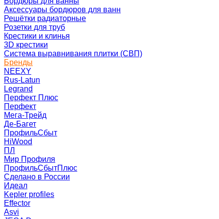
Бордюры для ванны
Аксессуары бордюров для ванн
Решётки радиаторные
Розетки для труб
Крестики и клинья
3D крестики
Система выравнивания плитки (СВП)
Бренды
NEEXY
Rus-Latun
Legrand
Перфект Плюс
Перфект
Мега-Трейд
Де-Багет
ПрофильСбыт
HiWood
ПЛ
Мир Профиля
ПрофильСбытПлюс
Сделано в России
Идеал
Kepler profiles
Effector
Asvi