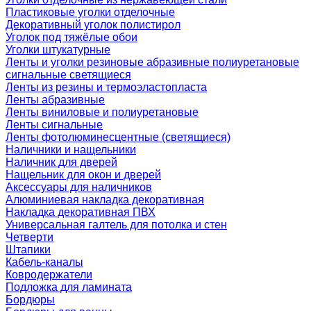
Пластиковые уголки отделочные
Декоративный уголок полистирол
Уголок под тяжёлые обои
Уголки штукатурные
Ленты и уголки резиновые абразивные полиуретановые
сигнальные светящиеся
Ленты из резины и термоэластопласта
Ленты абразивные
Ленты виниловые и полиуретановые
Ленты сигнальные
Ленты фотолюминесцентные (светящиеся)
Наличники и нащельники
Наличник для дверей
Нащельник для окон и дверей
Аксессуары для наличников
Алюминиевая накладка декоративная
Накладка декоративная ПВХ
Универсальная галтель для потолка и стен
Четверти
Штапики
Кабель-каналы
Ковродержатели
Подложка для ламината
Бордюры