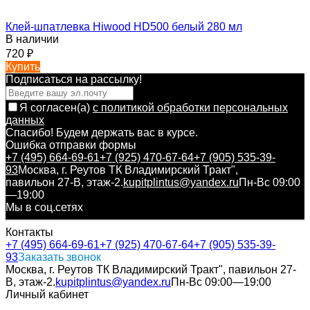
Клей-шпатлевка Hiwood HD500 белый 280 мл
В наличии
720
₽
Купить
Подписаться на рассылкy!
Я согласен(a)
с политикой обработки персональных
данных
Спасибо! Будем держать вас в курсе.
Ошибка отправки формы
+7 (495) 664-69-61
+7 (925) 470-67-64
+7 (905) 535-39-
93
Москва, г. Реутов ТК Владимирский Тракт",
павильон 27-В, этаж-2.
kupitplintus@yandex.ru
Пн-Вс 09:00
—19:00
Мы в соц.сетях
Контакты
+7 (495) 664-69-61
+7 (925) 470-67-64
+7 (905) 535-39-
93
Заказать звонок
Москва, г. Реутов ТК Владимирский Тракт", павильон 27-
В, этаж-2.
kupitplintus@yandex.ru
Пн-Вс 09:00—19:00
Личный кабинет