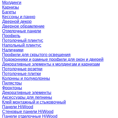
Молдинги
Карнизы
Багеты
Кессоны и панно
Дверной декор
Дверное обрамление
Отделочные панели
Профиль
Потолочный плинтус
Напольный плинтус
Наличники
Профили для скрытого освещения
Подоконники и рамные профили для окон и дверей
Декоративные элементы к молдингам и карнизам
Потолочные розетки
Потолочные плитки
Колонны и полуколонны
Пилястры
Фронтоны
Декоративные элементы
Аксессуары для лепнины
Клей монтажный и стыковочный
Панели HiWood
Стеновые панели HiWood
Панели отделочные HiWood