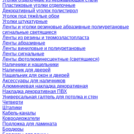
Пластиковые уголки отделочные
Декоративный уголок полистирол
Уголок под тяжёлые обои
Уголки штукатурные
Ленты и уголки резиновые абразивные полиуретановые
сигнальные светящиеся
Ленты из резины и термоэластопласта
Ленты абразивные
Ленты виниловые и полиуретановые
Ленты сигнальные
Ленты фотолюминесцентные (светящиеся)
Наличники и нащельники
Наличник для дверей
Нащельник для окон и дверей
Аксессуары для наличников
Алюминиевая накладка декоративная
Накладка декоративная ПВХ
Универсальная галтель для потолка и стен
Четверти
Штапики
Кабель-каналы
Ковродержатели
Подложка для ламината
Бордюры