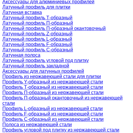
Аксессуары для алюминиевых профилей
Латунный профиль для плитки
Латунная вставка
Латунный профиль Т-образный
Латунный профиль П-образный
Латунный профиль П-образный окантовочный
Латунный профиль Z-образный
Латунный профиль L-образный
Латунный профиль F-образный
Латунный профиль C-образный
Латунная полоса
Латунный профиль угловой под плитку
Латунный профиль закладной
Аксессуары для латунных профилей
Профиль из нержавеющей стали для плитки
Профиль Y-образный из нержавеющей стали
Профиль Т-образный из нержавеющей стали
Профиль П-образный из нержавеющей стали
Профиль П-образный окантовочный из нержавеющей
стали
Профиль L-образный из нержавеющей стали
Профиль F-образный из нержавеющей стали
Профиль C-образный из нержавеющей стали
Полоса из нержавеющей стали
Профиль угловой под плитку из нержавеющей стали