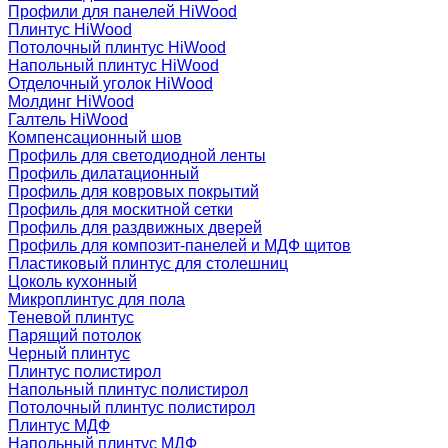
Профили для панелей HiWood
Плинтус HiWood
Потолочный плинтус HiWood
Напольный плинтус HiWood
Отделочный уголок HiWood
Молдинг HiWood
Галтель HiWood
Компенсационный шов
Профиль для светодиодной ленты
Профиль дилатационный
Профиль для ковровых покрытий
Профиль для москитной сетки
Профиль для раздвижных дверей
Профиль для композит-панелей и МДФ щитов
Пластиковый плинтус для столешниц
Цоколь кухонный
Микроплинтус для пола
Теневой плинтус
Парящий потолок
Черный плинтус
Плинтус полистирол
Напольный плинтус полистирол
Потолочный плинтус полистирол
Плинтус МДФ
Напольный плинтус МДФ