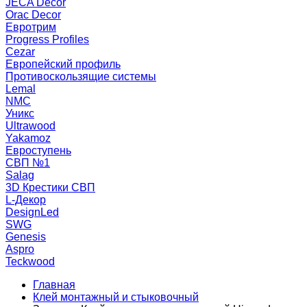
JECA Decor
Orac Decor
Евротрим
Progress Profiles
Cezar
Европейский профиль
Противоскользящие системы
Lemal
NMC
Уникс
Ultrawood
Yakamoz
Евроступень
СВП №1
Salag
3D Крестики СВП
L-Декор
DesignLed
SWG
Genesis
Aspro
Teckwood
Главная
Клей монтажный и стыковочный