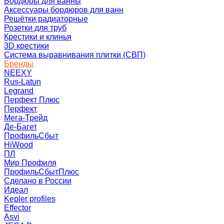
Бордюры для ванны
Аксессуары бордюров для ванн
Решётки радиаторные
Розетки для труб
Крестики и клинья
3D крестики
Система выравнивания плитки (СВП)
Бренды
NEEXY
Rus-Latun
Legrand
Перфект Плюс
Перфект
Мега-Трейд
Де-Багет
ПрофильСбыт
HiWood
ПЛ
Мир Профиля
ПрофильСбытПлюс
Сделано в России
Идеал
Kepler profiles
Effector
Asvi