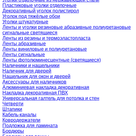
Пластиковые уголки отделочные
Декоративный уголок полистирол
Уголок под тяжёлые обои
Уголки штукатурные
Ленты и уголки резиновые абразивные полиуретановые
сигнальные светящиеся
Ленты из резины и термоэластопласта
Ленты абразивные
Ленты виниловые и полиуретановые
Ленты сигнальные
Ленты фотолюминесцентные (светящиеся)
Наличники и нащельники
Наличник для дверей
Нащельник для окон и дверей
Аксессуары для наличников
Алюминиевая накладка декоративная
Накладка декоративная ПВХ
Универсальная галтель для потолка и стен
Четверти
Штапики
Кабель-каналы
Ковродержатели
Подложка для ламината
Бордюры