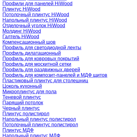
Профили для панелей HiWood
Плинтус HiWood
Потолочный плинтус HiWood
Напольный плинтус HiWood
Отделочный уголок HiWood
Молдинг HiWood
Галтель HiWood
Компенсационный шов
Профиль для светодиодной ленты
Профиль дилатационный
Профиль для ковровых покрытий
Профиль для москитной сетки
Профиль для раздвижных дверей
Профиль для композит-панелей и МДФ щитов
Пластиковый плинтус для столешниц
Цоколь кухонный
Микроплинтус для пола
Теневой плинтус
Парящий потолок
Черный плинтус
Плинтус полистирол
Напольный плинтус полистирол
Потолочный плинтус полистирол
Плинтус МДФ
Напольный плинтус МДФ