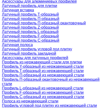
Аксессуары для алюминиевых профилей
Латунный профиль для плитки
Латунная вставка
Латунный профиль Т-образный
Латунный профиль П-образный
Латунный профиль П-образный окантовочный
Латунный профиль Z-образный
Латунный профиль L-образный
Латунный профиль F-образный
Латунный профиль C-образный
Латунная полоса
Латунный профиль угловой под плитку
Латунный профиль закладной
Аксессуары для латунных профилей
Профиль из нержавеющей стали для плитки
Профиль Y-образный из нержавеющей стали
Профиль Т-образный из нержавеющей стали
Профиль П-образный из нержавеющей стали
Профиль П-образный окантовочный из нержавеющей
стали
Профиль L-образный из нержавеющей стали
Профиль F-образный из нержавеющей стали
Профиль C-образный из нержавеющей стали
Полоса из нержавеющей стали
Профиль угловой под плитку из нержавеющей стали