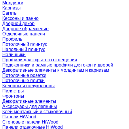
Молдинги
Карнизы
Багеты
Кессоны и панно
Дверной декор
Дверное обрамление
Отделочные панели
Профиль
Потолочный плинтус
Напольный плинтус
Наличники
Профили для скрытого освещения
Подоконники и рамные профили для окон и дверей
Декоративные элементы к молдингам и карнизам
Потолочные розетки
Потолочные плитки
Колонны и полуколонны
Пилястры
Фронтоны
Декоративные элементы
Аксессуары для лепнины
Клей монтажный и стыковочный
Панели HiWood
Стеновые панели HiWood
Панели отделочные HiWood