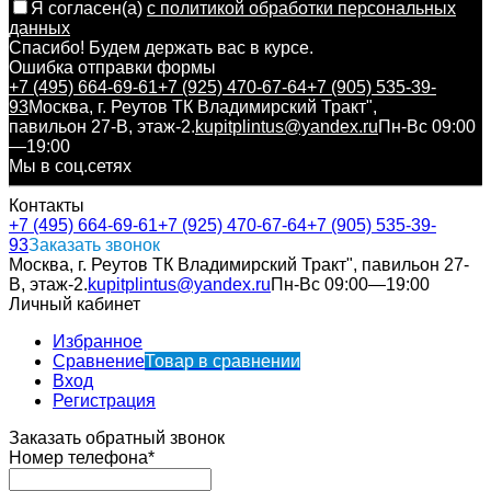
Я согласен(a)
с политикой обработки персональных
данных
Спасибо! Будем держать вас в курсе.
Ошибка отправки формы
+7 (495) 664-69-61
+7 (925) 470-67-64
+7 (905) 535-39-
93
Москва, г. Реутов ТК Владимирский Тракт",
павильон 27-В, этаж-2.
kupitplintus@yandex.ru
Пн-Вс 09:00
—19:00
Мы в соц.сетях
Контакты
+7 (495) 664-69-61
+7 (925) 470-67-64
+7 (905) 535-39-
93
Заказать звонок
Москва, г. Реутов ТК Владимирский Тракт", павильон 27-
В, этаж-2.
kupitplintus@yandex.ru
Пн-Вс 09:00—19:00
Личный кабинет
Избранное
Сравнение
Товар в сравнении
Вход
Регистрация
Заказать обратный звонок
Номер телефона*