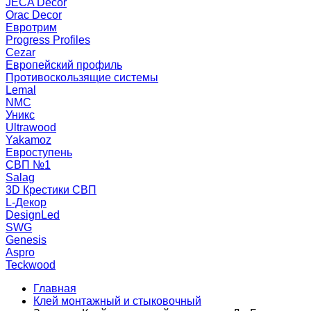
JECA Decor
Orac Decor
Евротрим
Progress Profiles
Cezar
Европейский профиль
Противоскользящие системы
Lemal
NMC
Уникс
Ultrawood
Yakamoz
Евроступень
СВП №1
Salag
3D Крестики СВП
L-Декор
DesignLed
SWG
Genesis
Aspro
Teckwood
Главная
Клей монтажный и стыковочный