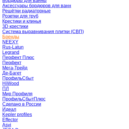
Бордюры для ванны
Аксессуары бордюров для ванн
Решётки радиаторные
Розетки для труб
Крестики и клинья
3D крестики
Система выравнивания плитки (СВП)
Бренды
NEEXY
Rus-Latun
Legrand
Перфект Плюс
Перфект
Мега-Трейд
Де-Багет
ПрофильСбыт
HiWood
ПЛ
Мир Профиля
ПрофильСбытПлюс
Сделано в России
Идеал
Kepler profiles
Effector
Asvi