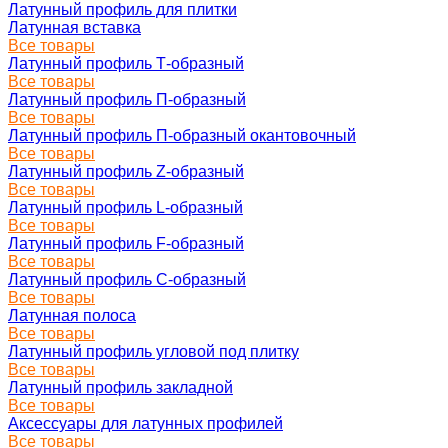
Латунный профиль для плитки
Латунная вставка
Все товары
Латунный профиль Т-образный
Все товары
Латунный профиль П-образный
Все товары
Латунный профиль П-образный окантовочный
Все товары
Латунный профиль Z-образный
Все товары
Латунный профиль L-образный
Все товары
Латунный профиль F-образный
Все товары
Латунный профиль C-образный
Все товары
Латунная полоса
Все товары
Латунный профиль угловой под плитку
Все товары
Латунный профиль закладной
Все товары
Аксессуары для латунных профилей
Все товары