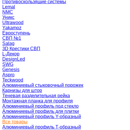
Противоскользящие системы
Lemal
NMC
Уникс
Ultrawood
Yakamoz
Евроступень
СВП №1
Salag
3D Крестики СВП
L-Декор
DesignLed
SWG
Genesis
Aspro
Teckwood
Алюминиевый стыковочный порожек
Карнизы для штор
Теневая разделительная рейка
Монтажная планка для профиля
Алюминиевый профиль под стекло
Алюминиевый профиль для плитки
Алюминиевый профиль Y-образный
Все товары
Алюминиевый профиль Т-образный