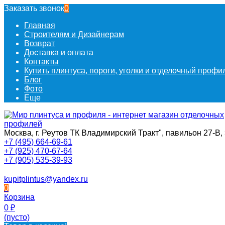
Заказать звонок
0
Главная
Строителям и Дизайнерам
Возврат
Доставка и оплата
Контакты
Купить плинтуса, пороги, уголки и отделочный проф
Блог
Фото
Еще
Москва, г. Реутов ТК Владимирский Тракт", павильон 27-В, 
+7 (495) 664-69-61
+7 (925) 470-67-64
+7 (905) 535-39-93
kupitplintus@yandex.ru
0
Корзина
0
₽
(пусто)