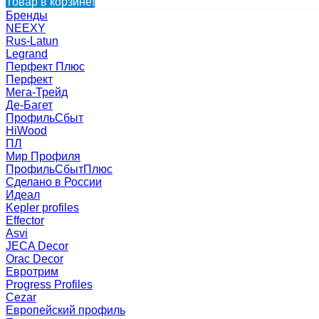
Товар в корзине!
Бренды
NEEXY
Rus-Latun
Legrand
Перфект Плюс
Перфект
Мега-Трейд
Де-Багет
ПрофильСбыт
HiWood
ПЛ
Мир Профиля
ПрофильСбытПлюс
Сделано в России
Идеал
Kepler profiles
Effector
Asvi
JECA Decor
Orac Decor
Евротрим
Progress Profiles
Cezar
Европейский профиль