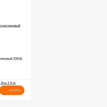
тиковый IDEAL
Плинтус напольный пластиковый IDEAL
Комфорт 233 Бук светлый 2,5 м
В НАЛИЧИИ
120
₽
КУПИТЬ
КУПИТЬ