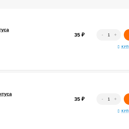
туса
35
₽
-
+
КУП
нтуса
35
₽
-
+
КУП