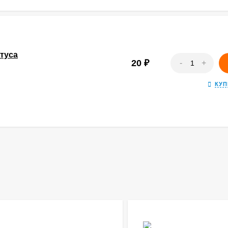
туса
20
₽
-
+
КУП