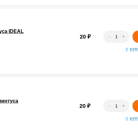
уса IDEAL
20
₽
-
+
КУП
линтуса
20
₽
-
+
КУП