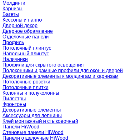
Молдинги
Карнизы
Багеты
Кессоны и панно
Дверной декор
Дверное обрамление
Отделочные панели
Профиль
Потолочный плинтус
Напольный плинтус
Наличники
Профили для скрытого освещения
Подоконники и рамные профили для окон и дверей
Декоративные элементы к молдингам и карнизам
Потолочные розетки
Потолочные плитки
Колонны и полуколонны
Пилястры
Фронтоны
Декоративные элементы
Аксессуары для лепнины
Клей монтажный и стыковочный
Панели HiWood
Стеновые панели HiWood
Панели отделочные HiWood