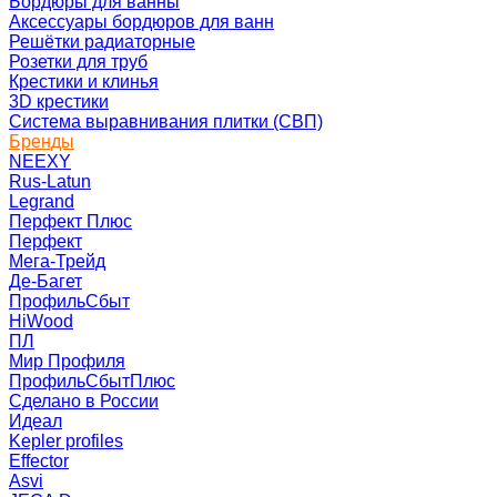
Бордюры для ванны
Аксессуары бордюров для ванн
Решётки радиаторные
Розетки для труб
Крестики и клинья
3D крестики
Система выравнивания плитки (СВП)
Бренды
NEEXY
Rus-Latun
Legrand
Перфект Плюс
Перфект
Мега-Трейд
Де-Багет
ПрофильСбыт
HiWood
ПЛ
Мир Профиля
ПрофильСбытПлюс
Сделано в России
Идеал
Kepler profiles
Effector
Asvi