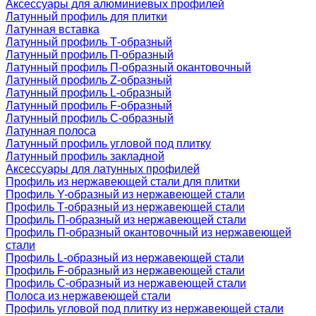
Аксессуары для алюминиевых профилей
Латунный профиль для плитки
Латунная вставка
Латунный профиль Т-образный
Латунный профиль П-образный
Латунный профиль П-образный окантовочный
Латунный профиль Z-образный
Латунный профиль L-образный
Латунный профиль F-образный
Латунный профиль C-образный
Латунная полоса
Латунный профиль угловой под плитку
Латунный профиль закладной
Аксессуары для латунных профилей
Профиль из нержавеющей стали для плитки
Профиль Y-образный из нержавеющей стали
Профиль Т-образный из нержавеющей стали
Профиль П-образный из нержавеющей стали
Профиль П-образный окантовочный из нержавеющей
стали
Профиль L-образный из нержавеющей стали
Профиль F-образный из нержавеющей стали
Профиль C-образный из нержавеющей стали
Полоса из нержавеющей стали
Профиль угловой под плитку из нержавеющей стали