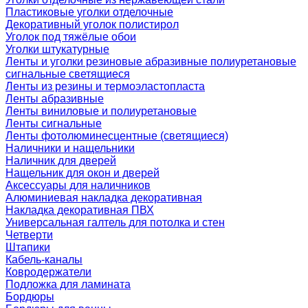
Пластиковые уголки отделочные
Декоративный уголок полистирол
Уголок под тяжёлые обои
Уголки штукатурные
Ленты и уголки резиновые абразивные полиуретановые
сигнальные светящиеся
Ленты из резины и термоэластопласта
Ленты абразивные
Ленты виниловые и полиуретановые
Ленты сигнальные
Ленты фотолюминесцентные (светящиеся)
Наличники и нащельники
Наличник для дверей
Нащельник для окон и дверей
Аксессуары для наличников
Алюминиевая накладка декоративная
Накладка декоративная ПВХ
Универсальная галтель для потолка и стен
Четверти
Штапики
Кабель-каналы
Ковродержатели
Подложка для ламината
Бордюры