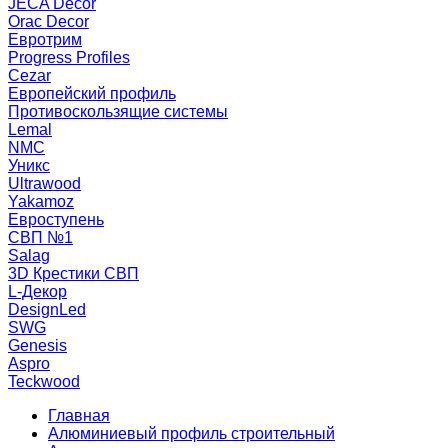
JECA Decor
Orac Decor
Евротрим
Progress Profiles
Cezar
Европейский профиль
Противоскользящие системы
Lemal
NMC
Уникс
Ultrawood
Yakamoz
Евроступень
СВП №1
Salag
3D Крестики СВП
L-Декор
DesignLed
SWG
Genesis
Aspro
Teckwood
Главная
Алюминиевый профиль строительный