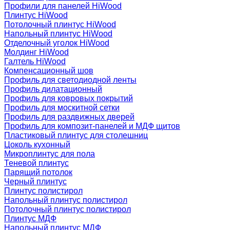
Профили для панелей HiWood
Плинтус HiWood
Потолочный плинтус HiWood
Напольный плинтус HiWood
Отделочный уголок HiWood
Молдинг HiWood
Галтель HiWood
Компенсационный шов
Профиль для светодиодной ленты
Профиль дилатационный
Профиль для ковровых покрытий
Профиль для москитной сетки
Профиль для раздвижных дверей
Профиль для композит-панелей и МДФ щитов
Пластиковый плинтус для столешниц
Цоколь кухонный
Микроплинтус для пола
Теневой плинтус
Парящий потолок
Черный плинтус
Плинтус полистирол
Напольный плинтус полистирол
Потолочный плинтус полистирол
Плинтус МДФ
Напольный плинтус МДФ