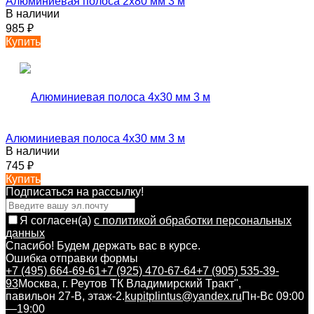
Алюминиевая полоса 2х80 мм 3 м
В наличии
985
₽
Купить
Алюминиевая полоса 4х30 мм 3 м
В наличии
745
₽
Купить
Подписаться на рассылкy!
Я согласен(a)
с политикой обработки персональных
данных
Спасибо! Будем держать вас в курсе.
Ошибка отправки формы
+7 (495) 664-69-61
+7 (925) 470-67-64
+7 (905) 535-39-
93
Москва, г. Реутов ТК Владимирский Тракт",
павильон 27-В, этаж-2.
kupitplintus@yandex.ru
Пн-Вс 09:00
—19:00