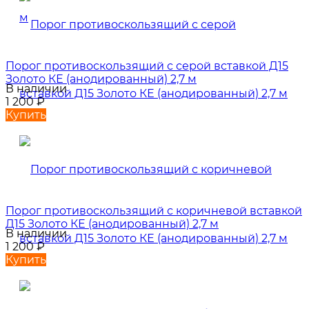
Порог противоскользящий с серой вставкой Д15
Золото КЕ (анодированный) 2,7 м
В наличии
1 200
₽
Купить
Порог противоскользящий с коричневой вставкой
Д15 Золото КЕ (анодированный) 2,7 м
В наличии
1 200
₽
Купить