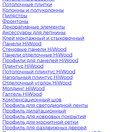
Потолочные плитки
Колонны и полуколонны
Пилястры
Фронтоны
Декоративные элементы
Аксессуары для лепнины
Клей монтажный и стыковочный
Панели HiWood
Стеновые панели HiWood
Панели отделочные HiWood
Профили для панелей HiWood
Плинтус HiWood
Потолочный плинтус HiWood
Напольный плинтус HiWood
Отделочный уголок HiWood
Молдинг HiWood
Галтель HiWood
Компенсационный шов
Профиль для светодиодной ленты
Профиль дилатационный
Профиль для ковровых покрытий
Профиль для москитной сетки
Профиль для раздвижных дверей