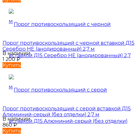
Порог противоскользящий с черной вставкой Д15
Серебро НЕ (анодированный) 2,7 м
В наличии
1 200
₽
Купить
Порог противоскользящий с серой вставкой Д15
Алюминий-серый (без отделки) 2,7 м
В наличии
860
₽
Купить