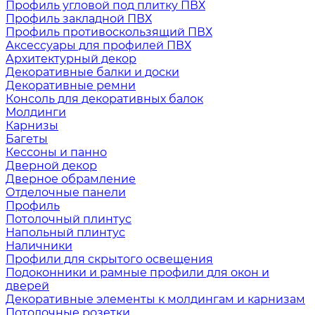
Профиль угловой под плитку ПВХ
Профиль закладной ПВХ
Профиль противоскользящий ПВХ
Аксессуары для профилей ПВХ
Архитектурный декор
Декоративные балки и доски
Декоративные ремни
Консоль для декоративных балок
Молдинги
Карнизы
Багеты
Кессоны и панно
Дверной декор
Дверное обрамление
Отделочные панели
Профиль
Потолочный плинтус
Напольный плинтус
Наличники
Профили для скрытого освещения
Подоконники и рамные профили для окон и
дверей
Декоративные элементы к молдингам и карнизам
Потолочные розетки