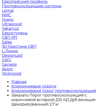
Европейский профиль
Противоскользящие системы
Lemal
NMC
Уникс
Ultrawood
Yakamoz
Евроступень
СВП №1
Salag
3D Крестики СВП
L-Декор
DesignLed
SWG
Genesis
Aspro
Teckwood
Главная
Алюминиевые пороги
Алюминиевый порог противоскользящий
Заказать Порог противоскользящий с
коричневой вставкой Д15 КД Дуб венеция
(декорированный) 2,7 м