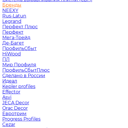
Бренды
NEEXY
Rus-Latun
Legrand
Перфект Плюс
Перфект
Мега-Трейд
Де-Багет
ПрофильСбыт
HiWood
ПЛ
Мир Профиля
ПрофильСбытПлюс
Сделано в России
Идеал
Kepler profiles
Effector
Asvi
JECA Decor
Orac Decor
Евротрим
Progress Profiles
Cezar