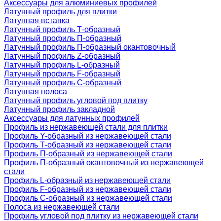
Аксессуары для алюминиевых профилей
Латунный профиль для плитки
Латунная вставка
Латунный профиль Т-образный
Латунный профиль П-образный
Латунный профиль П-образный окантовочный
Латунный профиль Z-образный
Латунный профиль L-образный
Латунный профиль F-образный
Латунный профиль C-образный
Латунная полоса
Латунный профиль угловой под плитку
Латунный профиль закладной
Аксессуары для латунных профилей
Профиль из нержавеющей стали для плитки
Профиль Y-образный из нержавеющей стали
Профиль Т-образный из нержавеющей стали
Профиль П-образный из нержавеющей стали
Профиль П-образный окантовочный из нержавеющей
стали
Профиль L-образный из нержавеющей стали
Профиль F-образный из нержавеющей стали
Профиль C-образный из нержавеющей стали
Полоса из нержавеющей стали
Профиль угловой под плитку из нержавеющей стали