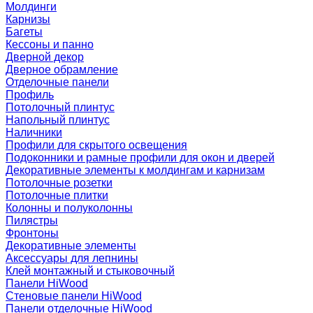
Молдинги
Карнизы
Багеты
Кессоны и панно
Дверной декор
Дверное обрамление
Отделочные панели
Профиль
Потолочный плинтус
Напольный плинтус
Наличники
Профили для скрытого освещения
Подоконники и рамные профили для окон и дверей
Декоративные элементы к молдингам и карнизам
Потолочные розетки
Потолочные плитки
Колонны и полуколонны
Пилястры
Фронтоны
Декоративные элементы
Аксессуары для лепнины
Клей монтажный и стыковочный
Панели HiWood
Стеновые панели HiWood
Панели отделочные HiWood