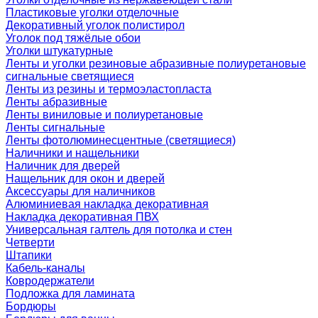
Пластиковые уголки отделочные
Декоративный уголок полистирол
Уголок под тяжёлые обои
Уголки штукатурные
Ленты и уголки резиновые абразивные полиуретановые
сигнальные светящиеся
Ленты из резины и термоэластопласта
Ленты абразивные
Ленты виниловые и полиуретановые
Ленты сигнальные
Ленты фотолюминесцентные (светящиеся)
Наличники и нащельники
Наличник для дверей
Нащельник для окон и дверей
Аксессуары для наличников
Алюминиевая накладка декоративная
Накладка декоративная ПВХ
Универсальная галтель для потолка и стен
Четверти
Штапики
Кабель-каналы
Ковродержатели
Подложка для ламината
Бордюры