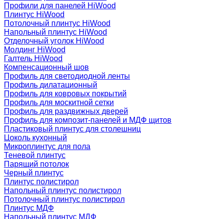
Профили для панелей HiWood
Плинтус HiWood
Потолочный плинтус HiWood
Напольный плинтус HiWood
Отделочный уголок HiWood
Молдинг HiWood
Галтель HiWood
Компенсационный шов
Профиль для светодиодной ленты
Профиль дилатационный
Профиль для ковровых покрытий
Профиль для москитной сетки
Профиль для раздвижных дверей
Профиль для композит-панелей и МДФ щитов
Пластиковый плинтус для столешниц
Цоколь кухонный
Микроплинтус для пола
Теневой плинтус
Парящий потолок
Черный плинтус
Плинтус полистирол
Напольный плинтус полистирол
Потолочный плинтус полистирол
Плинтус МДФ
Напольный плинтус МДФ