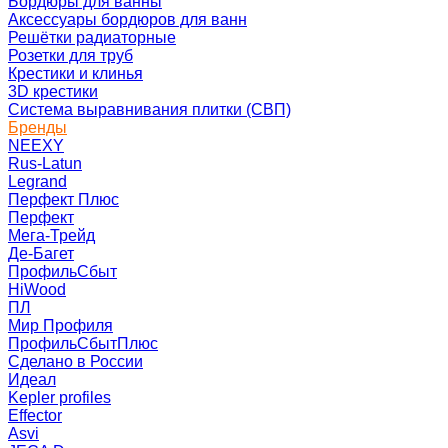
Бордюры для ванны
Аксессуары бордюров для ванн
Решётки радиаторные
Розетки для труб
Крестики и клинья
3D крестики
Система выравнивания плитки (СВП)
Бренды
NEEXY
Rus-Latun
Legrand
Перфект Плюс
Перфект
Мега-Трейд
Де-Багет
ПрофильСбыт
HiWood
ПЛ
Мир Профиля
ПрофильСбытПлюс
Сделано в России
Идеал
Kepler profiles
Effector
Asvi