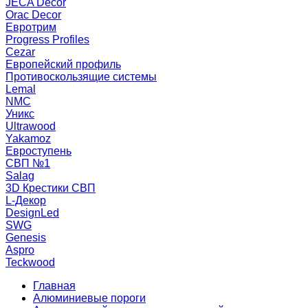
JECA Decor
Orac Decor
Евротрим
Progress Profiles
Cezar
Европейский профиль
Противоскользящие системы
Lemal
NMC
Уникс
Ultrawood
Yakamoz
Евроступень
СВП №1
Salag
3D Крестики СВП
L-Декор
DesignLed
SWG
Genesis
Aspro
Teckwood
Главная
Алюминиевые пороги