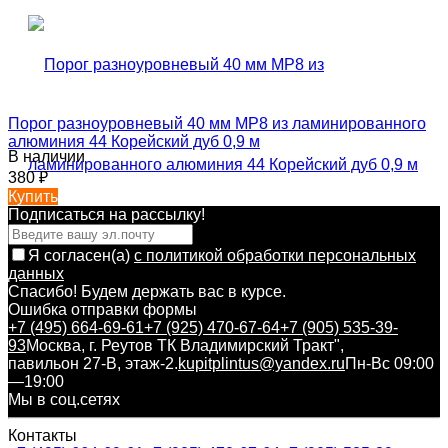
Порог разноуровневый 40 мм MP8 из ламинированного
алюминия 44 Корейский дуб 0,9 м
В наличии
380
₽
Купить
Подписаться на рассылкy!
Я согласен(a)
с политикой обработки персональных
данных
Спасибо! Будем держать вас в курсе.
Ошибка отправки формы
+7 (495) 664-69-61
+7 (925) 470-67-64
+7 (905) 535-39-
93
Москва, г. Реутов ТК Владимирский Тракт",
павильон 27-В, этаж-2.
kupitplintus@yandex.ru
Пн-Вс 09:00
—19:00
Мы в соц.сетях
Контакты