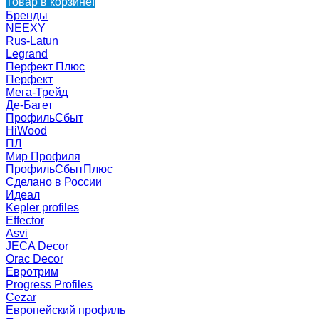
Товар в корзине!
Бренды
NEEXY
Rus-Latun
Legrand
Перфект Плюс
Перфект
Мега-Трейд
Де-Багет
ПрофильСбыт
HiWood
ПЛ
Мир Профиля
ПрофильСбытПлюс
Сделано в России
Идеал
Kepler profiles
Effector
Asvi
JECA Decor
Orac Decor
Евротрим
Progress Profiles
Cezar
Европейский профиль