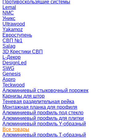
Противоскользящие системы
Lemal
NMC
Уникс
Ultrawood
Yakamoz
Евроступень
СВП №1
Salag
3D Крестики СВП
L-Декор
DesignLed
SWG
Genesis
Aspro
Teckwood
Алюминиевый стыковочный порожек
Карнизы для штор
Теневая разделительная рейка
Монтажная планка для профиля
Алюминиевый профиль под стекло
Алюминиевый профиль для плитки
Алюминиевый профиль Y-образный
Все товары
Алюминиевый профиль Т-образный