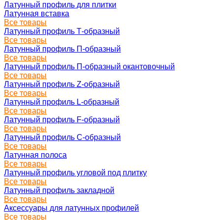
Латунный профиль для плитки
Латунная вставка
Все товары
Латунный профиль Т-образный
Все товары
Латунный профиль П-образный
Все товары
Латунный профиль П-образный окантовочный
Все товары
Латунный профиль Z-образный
Все товары
Латунный профиль L-образный
Все товары
Латунный профиль F-образный
Все товары
Латунный профиль C-образный
Все товары
Латунная полоса
Все товары
Латунный профиль угловой под плитку
Все товары
Латунный профиль закладной
Все товары
Аксессуары для латунных профилей
Все товары