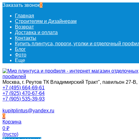
Заказать звонок
0
Главная
Строителям и Дизайнерам
Возврат
Доставка и оплата
Контакты
Купить плинтуса, пороги, уголки и отделочный проф
Блог
Фото
Еще
Москва, г. Реутов ТК Владимирский Тракт", павильон 27-В, 
+7 (495) 664-69-61
+7 (925) 470-67-64
+7 (905) 535-39-93
kupitplintus@yandex.ru
0
Корзина
0
₽
(пусто)