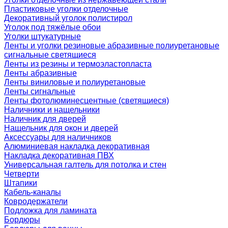
Пластиковые уголки отделочные
Декоративный уголок полистирол
Уголок под тяжёлые обои
Уголки штукатурные
Ленты и уголки резиновые абразивные полиуретановые
сигнальные светящиеся
Ленты из резины и термоэластопласта
Ленты абразивные
Ленты виниловые и полиуретановые
Ленты сигнальные
Ленты фотолюминесцентные (светящиеся)
Наличники и нащельники
Наличник для дверей
Нащельник для окон и дверей
Аксессуары для наличников
Алюминиевая накладка декоративная
Накладка декоративная ПВХ
Универсальная галтель для потолка и стен
Четверти
Штапики
Кабель-каналы
Ковродержатели
Подложка для ламината
Бордюры