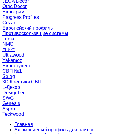
JECA Decor
Orac Decor
Евротрим
Progress Profiles
Cezar
Европейский профиль
Противоскользящие системы
Lemal
NMC
Уникс
Ultrawood
Yakamoz
Евроступень
СВП №1
Salag
3D Крестики СВП
L-Декор
DesignLed
SWG
Genesis
Aspro
Teckwood
Главная
Алюминиевый профиль для плитки