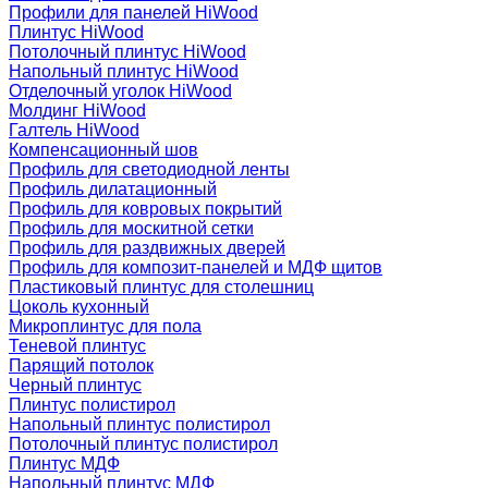
Профили для панелей HiWood
Плинтус HiWood
Потолочный плинтус HiWood
Напольный плинтус HiWood
Отделочный уголок HiWood
Молдинг HiWood
Галтель HiWood
Компенсационный шов
Профиль для светодиодной ленты
Профиль дилатационный
Профиль для ковровых покрытий
Профиль для москитной сетки
Профиль для раздвижных дверей
Профиль для композит-панелей и МДФ щитов
Пластиковый плинтус для столешниц
Цоколь кухонный
Микроплинтус для пола
Теневой плинтус
Парящий потолок
Черный плинтус
Плинтус полистирол
Напольный плинтус полистирол
Потолочный плинтус полистирол
Плинтус МДФ
Напольный плинтус МДФ