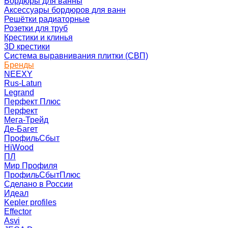
Бордюры для ванны
Аксессуары бордюров для ванн
Решётки радиаторные
Розетки для труб
Крестики и клинья
3D крестики
Система выравнивания плитки (СВП)
Бренды
NEEXY
Rus-Latun
Legrand
Перфект Плюс
Перфект
Мега-Трейд
Де-Багет
ПрофильСбыт
HiWood
ПЛ
Мир Профиля
ПрофильСбытПлюс
Сделано в России
Идеал
Kepler profiles
Effector
Asvi