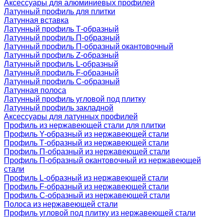
Аксессуары для алюминиевых профилей
Латунный профиль для плитки
Латунная вставка
Латунный профиль Т-образный
Латунный профиль П-образный
Латунный профиль П-образный окантовочный
Латунный профиль Z-образный
Латунный профиль L-образный
Латунный профиль F-образный
Латунный профиль C-образный
Латунная полоса
Латунный профиль угловой под плитку
Латунный профиль закладной
Аксессуары для латунных профилей
Профиль из нержавеющей стали для плитки
Профиль Y-образный из нержавеющей стали
Профиль Т-образный из нержавеющей стали
Профиль П-образный из нержавеющей стали
Профиль П-образный окантовочный из нержавеющей
стали
Профиль L-образный из нержавеющей стали
Профиль F-образный из нержавеющей стали
Профиль C-образный из нержавеющей стали
Полоса из нержавеющей стали
Профиль угловой под плитку из нержавеющей стали