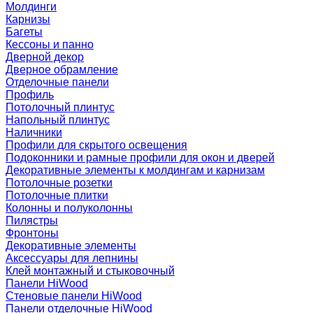
Молдинги
Карнизы
Багеты
Кессоны и панно
Дверной декор
Дверное обрамление
Отделочные панели
Профиль
Потолочный плинтус
Напольный плинтус
Наличники
Профили для скрытого освещения
Подоконники и рамные профили для окон и дверей
Декоративные элементы к молдингам и карнизам
Потолочные розетки
Потолочные плитки
Колонны и полуколонны
Пилястры
Фронтоны
Декоративные элементы
Аксессуары для лепнины
Клей монтажный и стыковочный
Панели HiWood
Стеновые панели HiWood
Панели отделочные HiWood