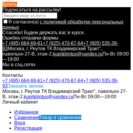
Купить
Подписаться на рассылкy!
Я согласен(a)
с политикой обработки персональных
данных
Спасибо! Будем держать вас в курсе.
Ошибка отправки формы
+7 (495) 664-69-61
+7 (925) 470-67-64
+7 (905) 535-39-
93
Москва, г. Реутов ТК Владимирский Тракт",
павильон 27-В, этаж-2.
kupitplintus@yandex.ru
Пн-Вс 09:00
—19:00
Мы в соц.сетях
Контакты
+7 (495) 664-69-61
+7 (925) 470-67-64
+7 (905) 535-39-
93
Заказать звонок
Москва, г. Реутов ТК Владимирский Тракт", павильон 27-
В, этаж-2.
kupitplintus@yandex.ru
Пн-Вс 09:00—19:00
Личный кабинет
Избранное
Сравнение
Товар в сравнении
Вход
Регистрация