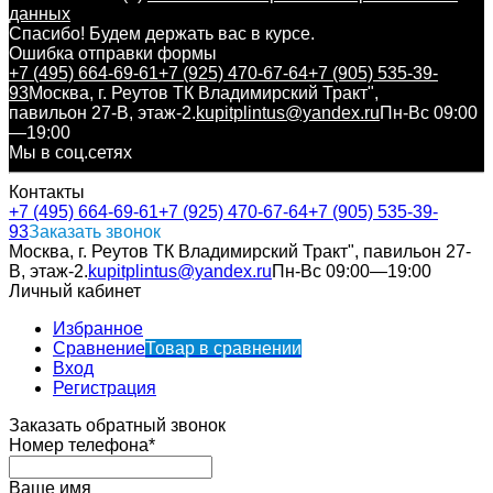
данных
Спасибо! Будем держать вас в курсе.
Ошибка отправки формы
+7 (495) 664-69-61
+7 (925) 470-67-64
+7 (905) 535-39-
93
Москва, г. Реутов ТК Владимирский Тракт",
павильон 27-В, этаж-2.
kupitplintus@yandex.ru
Пн-Вс 09:00
—19:00
Мы в соц.сетях
Контакты
+7 (495) 664-69-61
+7 (925) 470-67-64
+7 (905) 535-39-
93
Заказать звонок
Москва, г. Реутов ТК Владимирский Тракт", павильон 27-
В, этаж-2.
kupitplintus@yandex.ru
Пн-Вс 09:00—19:00
Личный кабинет
Избранное
Сравнение
Товар в сравнении
Вход
Регистрация
Заказать обратный звонок
Номер телефона*
Ваше имя