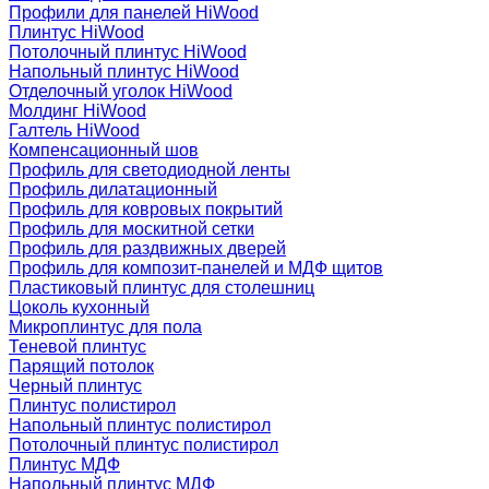
Профили для панелей HiWood
Плинтус HiWood
Потолочный плинтус HiWood
Напольный плинтус HiWood
Отделочный уголок HiWood
Молдинг HiWood
Галтель HiWood
Компенсационный шов
Профиль для светодиодной ленты
Профиль дилатационный
Профиль для ковровых покрытий
Профиль для москитной сетки
Профиль для раздвижных дверей
Профиль для композит-панелей и МДФ щитов
Пластиковый плинтус для столешниц
Цоколь кухонный
Микроплинтус для пола
Теневой плинтус
Парящий потолок
Черный плинтус
Плинтус полистирол
Напольный плинтус полистирол
Потолочный плинтус полистирол
Плинтус МДФ
Напольный плинтус МДФ