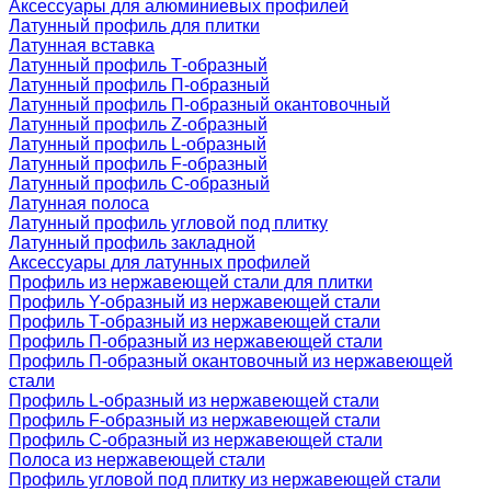
Аксессуары для алюминиевых профилей
Латунный профиль для плитки
Латунная вставка
Латунный профиль Т-образный
Латунный профиль П-образный
Латунный профиль П-образный окантовочный
Латунный профиль Z-образный
Латунный профиль L-образный
Латунный профиль F-образный
Латунный профиль C-образный
Латунная полоса
Латунный профиль угловой под плитку
Латунный профиль закладной
Аксессуары для латунных профилей
Профиль из нержавеющей стали для плитки
Профиль Y-образный из нержавеющей стали
Профиль Т-образный из нержавеющей стали
Профиль П-образный из нержавеющей стали
Профиль П-образный окантовочный из нержавеющей
стали
Профиль L-образный из нержавеющей стали
Профиль F-образный из нержавеющей стали
Профиль C-образный из нержавеющей стали
Полоса из нержавеющей стали
Профиль угловой под плитку из нержавеющей стали