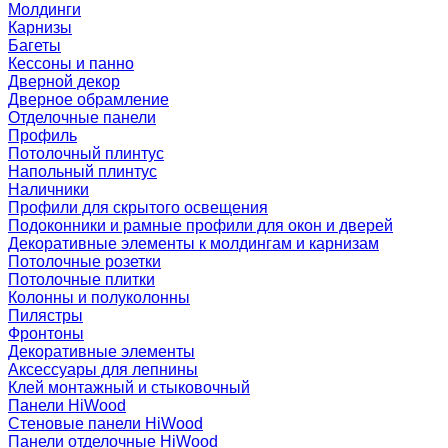
Молдинги
Карнизы
Багеты
Кессоны и панно
Дверной декор
Дверное обрамление
Отделочные панели
Профиль
Потолочный плинтус
Напольный плинтус
Наличники
Профили для скрытого освещения
Подоконники и рамные профили для окон и дверей
Декоративные элементы к молдингам и карнизам
Потолочные розетки
Потолочные плитки
Колонны и полуколонны
Пилястры
Фронтоны
Декоративные элементы
Аксессуары для лепнины
Клей монтажный и стыковочный
Панели HiWood
Стеновые панели HiWood
Панели отделочные HiWood