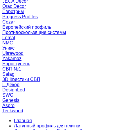
JECA Decor
Orac Decor
Евротрим
Progress Profiles
Cezar
Европейский профиль
Противоскользящие системы
Lemal
NMC
Уникс
Ultrawood
Yakamoz
Евроступень
СВП №1
Salag
3D Крестики СВП
L-Декор
DesignLed
SWG
Genesis
Aspro
Teckwood
Главная
Латунный профиль для плитки