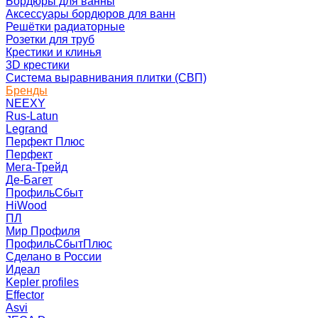
Бордюры для ванны
Аксессуары бордюров для ванн
Решётки радиаторные
Розетки для труб
Крестики и клинья
3D крестики
Система выравнивания плитки (СВП)
Бренды
NEEXY
Rus-Latun
Legrand
Перфект Плюс
Перфект
Мега-Трейд
Де-Багет
ПрофильСбыт
HiWood
ПЛ
Мир Профиля
ПрофильСбытПлюс
Сделано в России
Идеал
Kepler profiles
Effector
Asvi