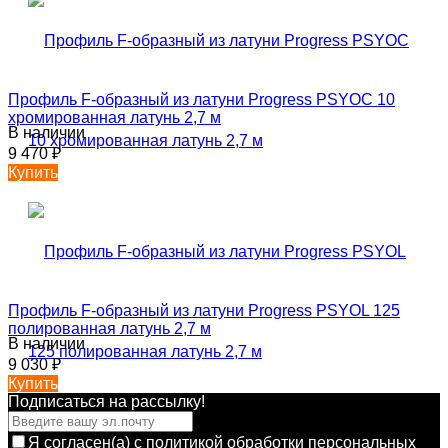
Профиль F-образный из латуни Progress PSYOC 10
хромированная латунь 2,7 м
В наличии
9 470
₽
Купить
Профиль F-образный из латуни Progress PSYOL 125
полированная латунь 2,7 м
В наличии
9 030
₽
Купить
Подписаться на рассылкy!
Я согласен(a)
с политикой обработки персональных