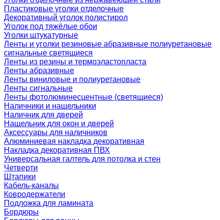
Пластиковые уголки отделочные
Декоративный уголок полистирол
Уголок под тяжёлые обои
Уголки штукатурные
Ленты и уголки резиновые абразивные полиуретановые
сигнальные светящиеся
Ленты из резины и термоэластопласта
Ленты абразивные
Ленты виниловые и полиуретановые
Ленты сигнальные
Ленты фотолюминесцентные (светящиеся)
Наличники и нащельники
Наличник для дверей
Нащельник для окон и дверей
Аксессуары для наличников
Алюминиевая накладка декоративная
Накладка декоративная ПВХ
Универсальная галтель для потолка и стен
Четверти
Штапики
Кабель-каналы
Ковродержатели
Подложка для ламината
Бордюры