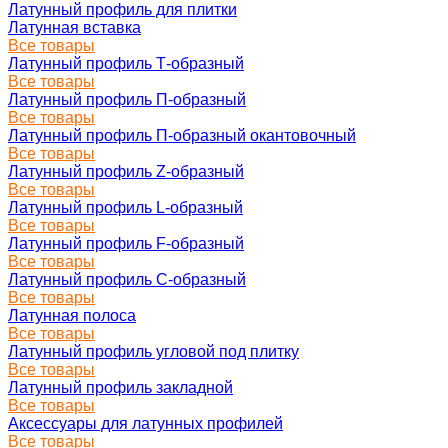
Латунный профиль для плитки
Латунная вставка
Все товары
Латунный профиль Т-образный
Все товары
Латунный профиль П-образный
Все товары
Латунный профиль П-образный окантовочный
Все товары
Латунный профиль Z-образный
Все товары
Латунный профиль L-образный
Все товары
Латунный профиль F-образный
Все товары
Латунный профиль C-образный
Все товары
Латунная полоса
Все товары
Латунный профиль угловой под плитку
Все товары
Латунный профиль закладной
Все товары
Аксессуары для латунных профилей
Все товары