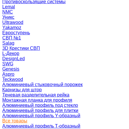
Противоскользящие системы
Lemal
NMC
Уникс
Ultrawood
Yakamoz
Евроступень
СВП №1
Salag
3D Крестики СВП
L-Декор
DesignLed
SWG
Genesis
Aspro
Teckwood
Алюминиевый стыковочный порожек
Карнизы для штор
Теневая разделительная рейка
Монтажная планка для профиля
Алюминиевый профиль под стекло
Алюминиевый профиль для плитки
Алюминиевый профиль Y-образный
Все товары
Алюминиевый профиль Т-образный