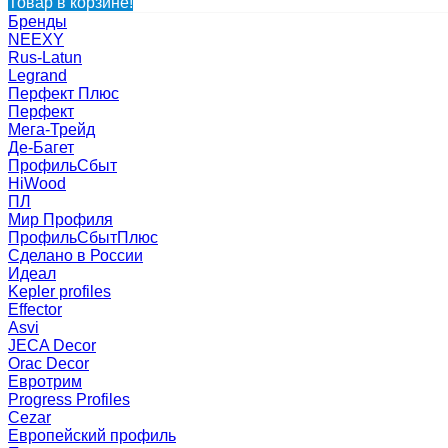
Товар в корзине!
Бренды
NEEXY
Rus-Latun
Legrand
Перфект Плюс
Перфект
Мега-Трейд
Де-Багет
ПрофильСбыт
HiWood
ПЛ
Мир Профиля
ПрофильСбытПлюс
Сделано в России
Идеал
Kepler profiles
Effector
Asvi
JECA Decor
Orac Decor
Евротрим
Progress Profiles
Cezar
Европейский профиль