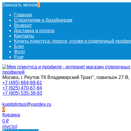
Заказать звонок
0
Главная
Строителям и Дизайнерам
Возврат
Доставка и оплата
Контакты
Купить плинтуса, пороги, уголки и отделочный проф
Блог
Фото
Еще
Москва, г. Реутов ТК Владимирский Тракт", павильон 27-В, 
+7 (495) 664-69-61
+7 (925) 470-67-64
+7 (905) 535-39-93
kupitplintus@yandex.ru
0
Корзина
0
₽
(пусто)