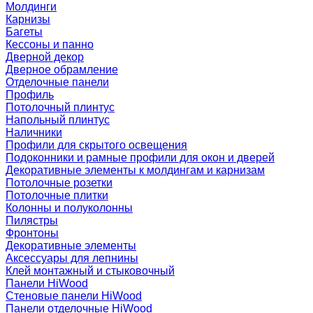
Молдинги
Карнизы
Багеты
Кессоны и панно
Дверной декор
Дверное обрамление
Отделочные панели
Профиль
Потолочный плинтус
Напольный плинтус
Наличники
Профили для скрытого освещения
Подоконники и рамные профили для окон и дверей
Декоративные элементы к молдингам и карнизам
Потолочные розетки
Потолочные плитки
Колонны и полуколонны
Пилястры
Фронтоны
Декоративные элементы
Аксессуары для лепнины
Клей монтажный и стыковочный
Панели HiWood
Стеновые панели HiWood
Панели отделочные HiWood