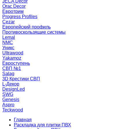
JECA Decor
Orac Decor
Евротрим
Progress Profiles
Cezar
Европейский профиль
Противоскользящие системы
Lemal
NMC
Уникс
Ultrawood
Yakamoz
Евроступень
СВП №1
Salag
3D Крестики СВП
L-Декор
DesignLed
SWG
Genesis
Aspro
Teckwood
Главная
Раскладка для плитки ПВХ