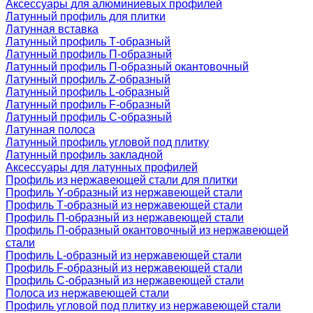
Аксессуары для алюминиевых профилей
Латунный профиль для плитки
Латунная вставка
Латунный профиль Т-образный
Латунный профиль П-образный
Латунный профиль П-образный окантовочный
Латунный профиль Z-образный
Латунный профиль L-образный
Латунный профиль F-образный
Латунный профиль C-образный
Латунная полоса
Латунный профиль угловой под плитку
Латунный профиль закладной
Аксессуары для латунных профилей
Профиль из нержавеющей стали для плитки
Профиль Y-образный из нержавеющей стали
Профиль Т-образный из нержавеющей стали
Профиль П-образный из нержавеющей стали
Профиль П-образный окантовочный из нержавеющей
стали
Профиль L-образный из нержавеющей стали
Профиль F-образный из нержавеющей стали
Профиль C-образный из нержавеющей стали
Полоса из нержавеющей стали
Профиль угловой под плитку из нержавеющей стали