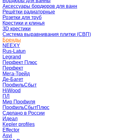
Бордюры для ванны
Аксессуары бордюров для ванн
Решётки радиаторные
Розетки для труб
Крестики и клинья
3D крестики
Система выравнивания плитки (СВП)
Бренды
NEEXY
Rus-Latun
Legrand
Перфект Плюс
Перфект
Мега-Трейд
Де-Багет
ПрофильСбыт
HiWood
ПЛ
Мир Профиля
ПрофильСбытПлюс
Сделано в России
Идеал
Kepler profiles
Effector
Asvi