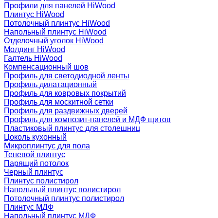
Профили для панелей HiWood
Плинтус HiWood
Потолочный плинтус HiWood
Напольный плинтус HiWood
Отделочный уголок HiWood
Молдинг HiWood
Галтель HiWood
Компенсационный шов
Профиль для светодиодной ленты
Профиль дилатационный
Профиль для ковровых покрытий
Профиль для москитной сетки
Профиль для раздвижных дверей
Профиль для композит-панелей и МДФ щитов
Пластиковый плинтус для столешниц
Цоколь кухонный
Микроплинтус для пола
Теневой плинтус
Парящий потолок
Черный плинтус
Плинтус полистирол
Напольный плинтус полистирол
Потолочный плинтус полистирол
Плинтус МДФ
Напольный плинтус МДФ