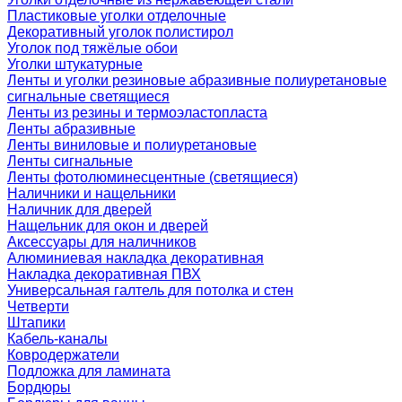
Пластиковые уголки отделочные
Декоративный уголок полистирол
Уголок под тяжёлые обои
Уголки штукатурные
Ленты и уголки резиновые абразивные полиуретановые
сигнальные светящиеся
Ленты из резины и термоэластопласта
Ленты абразивные
Ленты виниловые и полиуретановые
Ленты сигнальные
Ленты фотолюминесцентные (светящиеся)
Наличники и нащельники
Наличник для дверей
Нащельник для окон и дверей
Аксессуары для наличников
Алюминиевая накладка декоративная
Накладка декоративная ПВХ
Универсальная галтель для потолка и стен
Четверти
Штапики
Кабель-каналы
Ковродержатели
Подложка для ламината
Бордюры