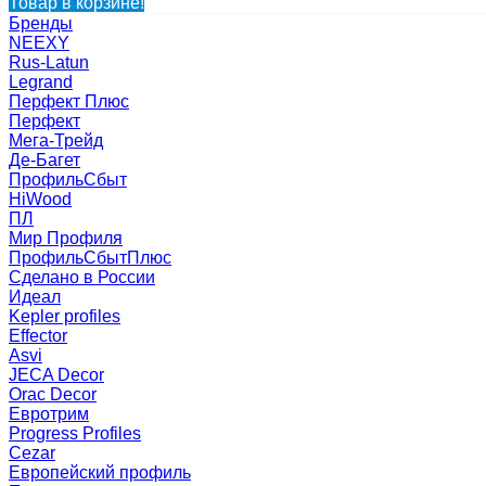
Товар в корзине!
Бренды
NEEXY
Rus-Latun
Legrand
Перфект Плюс
Перфект
Мега-Трейд
Де-Багет
ПрофильСбыт
HiWood
ПЛ
Мир Профиля
ПрофильСбытПлюс
Сделано в России
Идеал
Kepler profiles
Effector
Asvi
JECA Decor
Orac Decor
Евротрим
Progress Profiles
Cezar
Европейский профиль