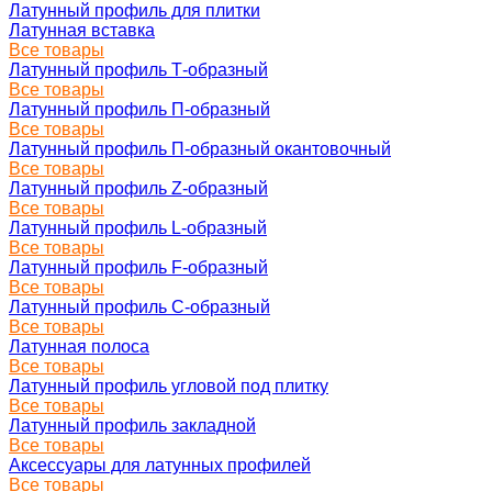
Латунный профиль для плитки
Латунная вставка
Все товары
Латунный профиль Т-образный
Все товары
Латунный профиль П-образный
Все товары
Латунный профиль П-образный окантовочный
Все товары
Латунный профиль Z-образный
Все товары
Латунный профиль L-образный
Все товары
Латунный профиль F-образный
Все товары
Латунный профиль C-образный
Все товары
Латунная полоса
Все товары
Латунный профиль угловой под плитку
Все товары
Латунный профиль закладной
Все товары
Аксессуары для латунных профилей
Все товары