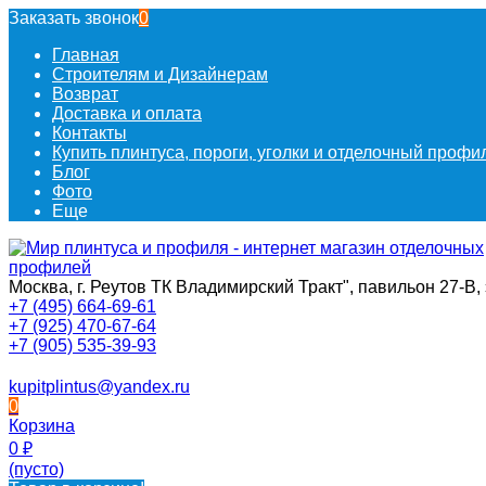
Заказать звонок
0
Главная
Строителям и Дизайнерам
Возврат
Доставка и оплата
Контакты
Купить плинтуса, пороги, уголки и отделочный проф
Блог
Фото
Еще
Москва, г. Реутов ТК Владимирский Тракт", павильон 27-В, 
+7 (495) 664-69-61
+7 (925) 470-67-64
+7 (905) 535-39-93
kupitplintus@yandex.ru
0
Корзина
0
₽
(пусто)