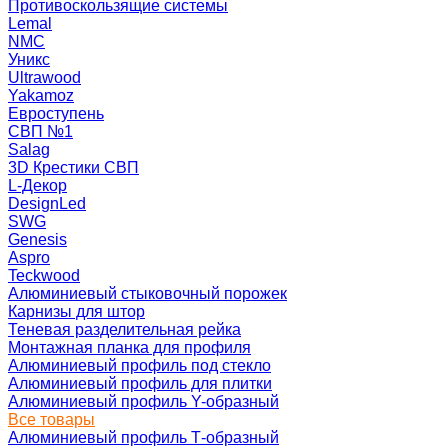
Противоскользящие системы
Lemal
NMC
Уникс
Ultrawood
Yakamoz
Евроступень
СВП №1
Salag
3D Крестики СВП
L-Декор
DesignLed
SWG
Genesis
Aspro
Teckwood
Алюминиевый стыковочный порожек
Карнизы для штор
Теневая разделительная рейка
Монтажная планка для профиля
Алюминиевый профиль под стекло
Алюминиевый профиль для плитки
Алюминиевый профиль Y-образный
Все товары
Алюминиевый профиль Т-образный