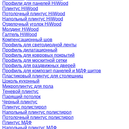
Профили для панелей HiWood
Плинтус HiWood
Потолочный плинтус HiWood
Напольный плинтус HiWood
Отделочный уголок HiWood
Молдинг HiWood
Галтель HiWood
Компенсационный шов
Профиль для светодиодной ленты
Профиль дилатационный
Профиль для ковровых покрытий
Профиль для москитной сетки
Профиль для раздвижных дверей
Профиль для композит-панелей и МДФ щитов
Пластиковый плинтус для столешниц
Цоколь кухонный
Микроплинтус для пола
Теневой плинтус
Парящий потолок
Черный плинтус
Плинтус полистирол
Напольный плинтус полистирол
Потолочный плинтус полистирол
Плинтус МДФ
Напольный плинтус МДФ