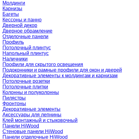
Молдинги
Карнизы
Багеты
Кессоны и панно
Дверной декор
Дверное обрамление
Отделочные панели
Профиль
Потолочный плинтус
Напольный плинтус
Наличники
Профили для скрытого освещения
Подоконники и рамные профили для окон и дверей
Декоративные элементы к молдингам и карнизам
Потолочные розетки
Потолочные плитки
Колонны и полуколонны
Пилястры
Фронтоны
Декоративные элементы
Аксессуары для лепнины
Клей монтажный и стыковочный
Панели HiWood
Стеновые панели HiWood
Панели отделочные HiWood