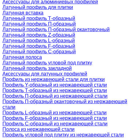
Аксессуары для алюминиевых профилей
Латунный профиль для плитки
Латунная вставка
Латунный профиль Т-образный
Латунный профиль П-образный
Латунный профиль П-образный окантовочный
Латунный профиль Z-образный
Латунный профиль L-образный
Латунный профиль F-образный
Латунный профиль C-образный
Латунная полоса
Латунный профиль угловой под плитку
Латунный профиль закладной
Аксессуары для латунных профилей
Профиль из нержавеющей стали для плитки
Профиль Y-образный из нержавеющей стали
Профиль Т-образный из нержавеющей стали
Профиль П-образный из нержавеющей стали
Профиль П-образный окантовочный из нержавеющей
стали
Профиль L-образный из нержавеющей стали
Профиль F-образный из нержавеющей стали
Профиль C-образный из нержавеющей стали
Полоса из нержавеющей стали
Профиль угловой под плитку из нержавеющей стали