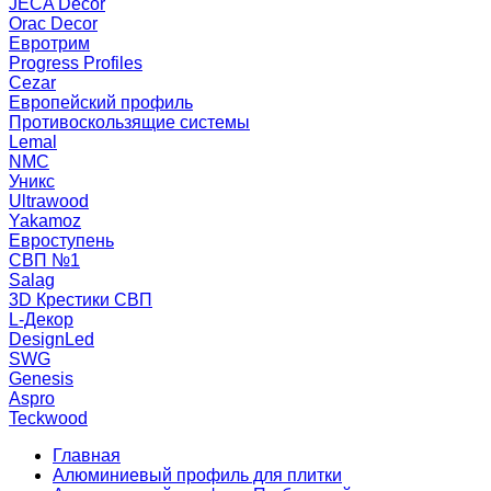
JECA Decor
Orac Decor
Евротрим
Progress Profiles
Cezar
Европейский профиль
Противоскользящие системы
Lemal
NMC
Уникс
Ultrawood
Yakamoz
Евроступень
СВП №1
Salag
3D Крестики СВП
L-Декор
DesignLed
SWG
Genesis
Aspro
Teckwood
Главная
Алюминиевый профиль для плитки