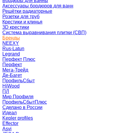
Бордюры для ванны
Аксессуары бордюров для ванн
Решётки радиаторные
Розетки для труб
Крестики и клинья
3D крестики
Система выравнивания плитки (СВП)
Бренды
NEEXY
Rus-Latun
Legrand
Перфект Плюс
Перфект
Мега-Трейд
Де-Багет
ПрофильСбыт
HiWood
ПЛ
Мир Профиля
ПрофильСбытПлюс
Сделано в России
Идеал
Kepler profiles
Effector
Asvi