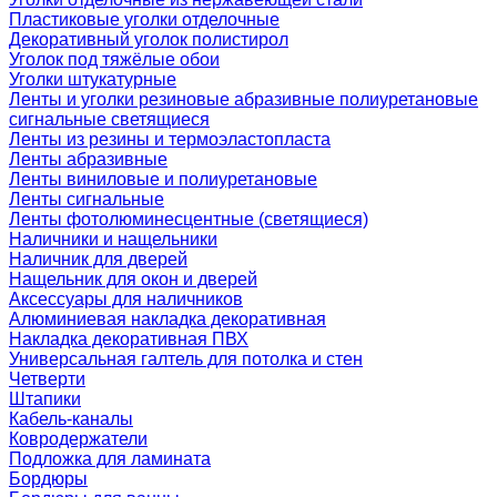
Пластиковые уголки отделочные
Декоративный уголок полистирол
Уголок под тяжёлые обои
Уголки штукатурные
Ленты и уголки резиновые абразивные полиуретановые
сигнальные светящиеся
Ленты из резины и термоэластопласта
Ленты абразивные
Ленты виниловые и полиуретановые
Ленты сигнальные
Ленты фотолюминесцентные (светящиеся)
Наличники и нащельники
Наличник для дверей
Нащельник для окон и дверей
Аксессуары для наличников
Алюминиевая накладка декоративная
Накладка декоративная ПВХ
Универсальная галтель для потолка и стен
Четверти
Штапики
Кабель-каналы
Ковродержатели
Подложка для ламината
Бордюры