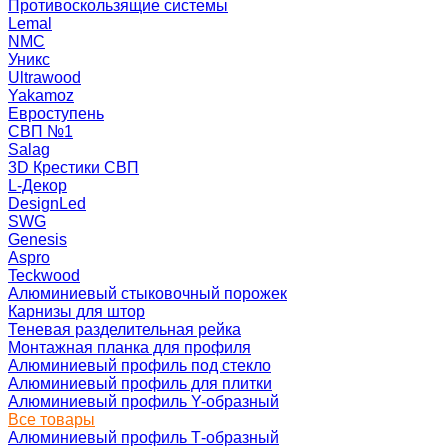
Противоскользящие системы
Lemal
NMC
Уникс
Ultrawood
Yakamoz
Евроступень
СВП №1
Salag
3D Крестики СВП
L-Декор
DesignLed
SWG
Genesis
Aspro
Teckwood
Алюминиевый стыковочный порожек
Карнизы для штор
Теневая разделительная рейка
Монтажная планка для профиля
Алюминиевый профиль под стекло
Алюминиевый профиль для плитки
Алюминиевый профиль Y-образный
Все товары
Алюминиевый профиль Т-образный