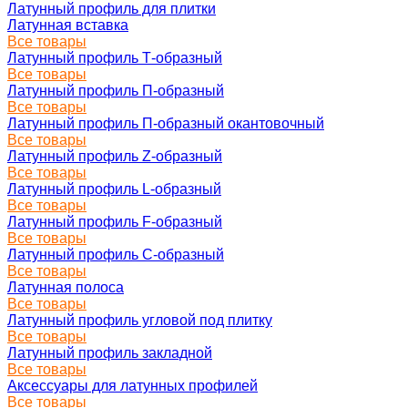
Латунный профиль для плитки
Латунная вставка
Все товары
Латунный профиль Т-образный
Все товары
Латунный профиль П-образный
Все товары
Латунный профиль П-образный окантовочный
Все товары
Латунный профиль Z-образный
Все товары
Латунный профиль L-образный
Все товары
Латунный профиль F-образный
Все товары
Латунный профиль C-образный
Все товары
Латунная полоса
Все товары
Латунный профиль угловой под плитку
Все товары
Латунный профиль закладной
Все товары
Аксессуары для латунных профилей
Все товары