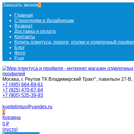
Заказать звонок
0
Главная
Строителям и Дизайнерам
Возврат
Доставка и оплата
Контакты
Купить плинтуса, пороги, уголки и отделочный проф
Блог
Фото
Еще
Москва, г. Реутов ТК Владимирский Тракт", павильон 27-В, 
+7 (495) 664-69-61
+7 (925) 470-67-64
+7 (905) 535-39-93
kupitplintus@yandex.ru
0
Корзина
0
₽
(пусто)