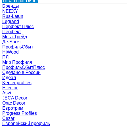
Товар в корзине!
Бренды
NEEXY
Rus-Latun
Legrand
Перфект Плюс
Перфект
Мега-Трейд
Де-Багет
ПрофильСбыт
HiWood
ПЛ
Мир Профиля
ПрофильСбытПлюс
Сделано в России
Идеал
Kepler profiles
Effector
Asvi
JECA Decor
Orac Decor
Евротрим
Progress Profiles
Cezar
Европейский профиль