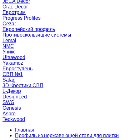
JECA Decor
Orac Decor
Евротрим
Progress Profiles
Cezar
Европейский профиль
Противоскользящие системы
Lemal
NMC
Уникс
Ultrawood
Yakamoz
Евроступень
СВП №1
Salag
3D Крестики СВП
L-Декор
DesignLed
SWG
Genesis
Aspro
Teckwood
Главная
Профиль из нержавеющей стали для плитки