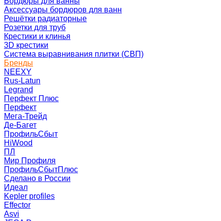
Бордюры для ванны
Аксессуары бордюров для ванн
Решётки радиаторные
Розетки для труб
Крестики и клинья
3D крестики
Система выравнивания плитки (СВП)
Бренды
NEEXY
Rus-Latun
Legrand
Перфект Плюс
Перфект
Мега-Трейд
Де-Багет
ПрофильСбыт
HiWood
ПЛ
Мир Профиля
ПрофильСбытПлюс
Сделано в России
Идеал
Kepler profiles
Effector
Asvi