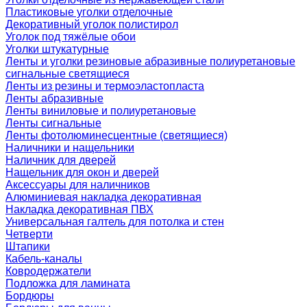
Пластиковые уголки отделочные
Декоративный уголок полистирол
Уголок под тяжёлые обои
Уголки штукатурные
Ленты и уголки резиновые абразивные полиуретановые
сигнальные светящиеся
Ленты из резины и термоэластопласта
Ленты абразивные
Ленты виниловые и полиуретановые
Ленты сигнальные
Ленты фотолюминесцентные (светящиеся)
Наличники и нащельники
Наличник для дверей
Нащельник для окон и дверей
Аксессуары для наличников
Алюминиевая накладка декоративная
Накладка декоративная ПВХ
Универсальная галтель для потолка и стен
Четверти
Штапики
Кабель-каналы
Ковродержатели
Подложка для ламината
Бордюры