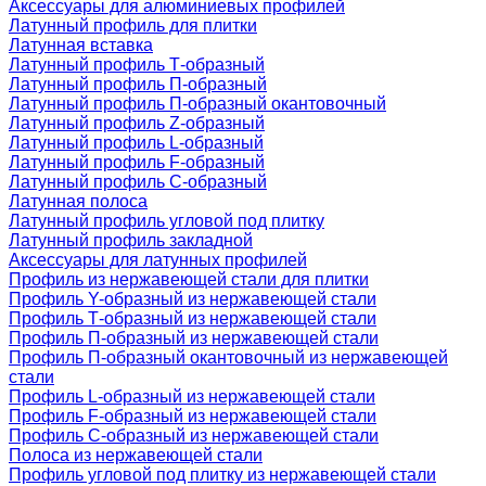
Аксессуары для алюминиевых профилей
Латунный профиль для плитки
Латунная вставка
Латунный профиль Т-образный
Латунный профиль П-образный
Латунный профиль П-образный окантовочный
Латунный профиль Z-образный
Латунный профиль L-образный
Латунный профиль F-образный
Латунный профиль C-образный
Латунная полоса
Латунный профиль угловой под плитку
Латунный профиль закладной
Аксессуары для латунных профилей
Профиль из нержавеющей стали для плитки
Профиль Y-образный из нержавеющей стали
Профиль Т-образный из нержавеющей стали
Профиль П-образный из нержавеющей стали
Профиль П-образный окантовочный из нержавеющей
стали
Профиль L-образный из нержавеющей стали
Профиль F-образный из нержавеющей стали
Профиль C-образный из нержавеющей стали
Полоса из нержавеющей стали
Профиль угловой под плитку из нержавеющей стали