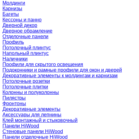
Молдинги
Карнизы
Багеты
Кессоны и панно
Дверной декор
Дверное обрамление
Отделочные панели
Профиль
Потолочный плинтус
Напольный плинтус
Наличники
Профили для скрытого освещения
Подоконники и рамные профили для окон и дверей
Декоративные элементы к молдингам и карнизам
Потолочные розетки
Потолочные плитки
Колонны и полуколонны
Пилястры
Фронтоны
Декоративные элементы
Аксессуары для лепнины
Клей монтажный и стыковочный
Панели HiWood
Стеновые панели HiWood
Панели отделочные HiWood