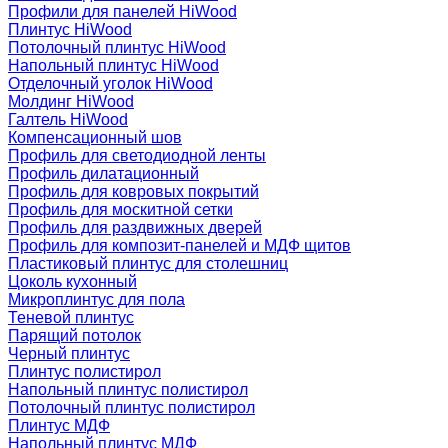
Профили для панелей HiWood
Плинтус HiWood
Потолочный плинтус HiWood
Напольный плинтус HiWood
Отделочный уголок HiWood
Молдинг HiWood
Галтель HiWood
Компенсационный шов
Профиль для светодиодной ленты
Профиль дилатационный
Профиль для ковровых покрытий
Профиль для москитной сетки
Профиль для раздвижных дверей
Профиль для композит-панелей и МДФ щитов
Пластиковый плинтус для столешниц
Цоколь кухонный
Микроплинтус для пола
Теневой плинтус
Парящий потолок
Черный плинтус
Плинтус полистирол
Напольный плинтус полистирол
Потолочный плинтус полистирол
Плинтус МДФ
Напольный плинтус МДФ